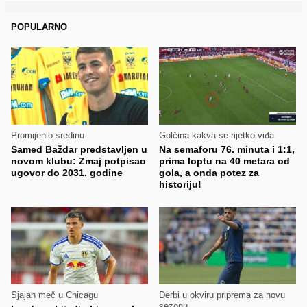
POPULARNO
Promijenio sredinu
Golčina kakva se rijetko viđa
Samed Baždar predstavljen u
Na semaforu 76. minuta i 1:1,
novom klubu: Zmaj potpisao
prima loptu na 40 metara od
ugovor do 2031. godine
gola, a onda potez za
historiju!
Sjajan meč u Chicagu
Derbi u okviru priprema za novu
sezonu