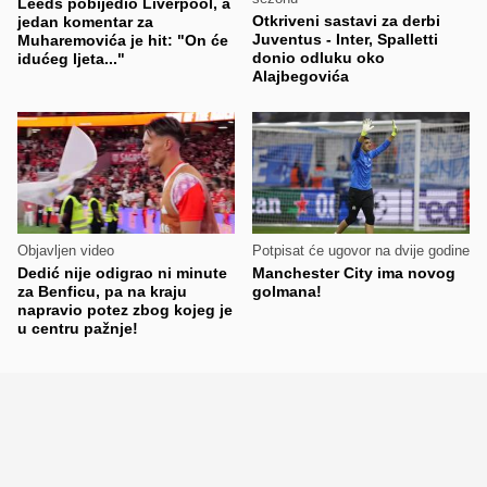
Leeds pobijedio Liverpool, a
Otkriveni sastavi za derbi
jedan komentar za
Juventus - Inter, Spalletti
Muharemovića je hit: "On će
donio odluku oko
idućeg ljeta..."
Alajbegovića
Objavljen video
Potpisat će ugovor na dvije godine
Dedić nije odigrao ni minute
Manchester City ima novog
za Benficu, pa na kraju
golmana!
napravio potez zbog kojeg je
u centru pažnje!