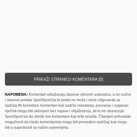
PRIKAŽI STRANICU KOMENTARA (0)
NAPOMENA:
Komentari odražavaju stavove njihovih autora/ica, a ne nužno
i stavove portala SportSport.ba te portal ne može i neće odgovarati za
sadržaj tih kometara. Komentari koji sadrže vrijeđanja, psovanja i vulgaran
riječnik mogu biti uklonjeni bez najave i objašnjenja, ali to ne obavezuje
SportSport.ba da obriše sve komentare koji krše pravila. Čitanjem prihvatate
mogućnost da među komentarima mogu biti pronađeni sadržaji koji mogu
biti u suprotnosti sa vašim uvjerenjima.