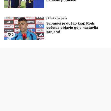
napuste pripreme
Odluka je pala
Sapunici je došao kraj: Rodri
večeras objavio gdje nastavlja
karijeru!
2