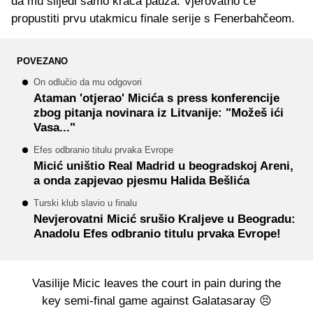
da mu slijedi samo kraća pauza. Vjerovatno će
propustiti prvu utakmicu finale serije s Fenerbahčeom.
POVEZANO
On odlučio da mu odgovori
Ataman 'otjerao' Micića s press konferencije
zbog pitanja novinara iz Litvanije: "Možeš ići
Vasa..."
Efes odbranio titulu prvaka Evrope
Micić uništio Real Madrid u beogradskoj Areni,
a onda zapjevao pjesmu Halida Bešlića
Turski klub slavio u finalu
Nevjerovatni Micić srušio Kraljeve u Beogradu:
Anadolu Efes odbranio titulu prvaka Evrope!
Vasilije Micic leaves the court in pain during the
key semi-final game against Galatasaray 😣