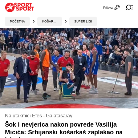
Prijava
Otvori profi
Ot
POČETNA
KOŠARKA
SUPER LIGI
Na utakmici Efes - Galatasaray
Šok i nevjerica nakon povrede Vasilija
Micića: Srbijanski košarkaš zaplakao na