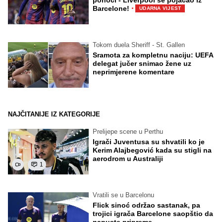
ponoći - Liverpool se pojačao iz
·
Barcelone!
UDARNA VIJEST
Tokom duela Sheriff - St. Gallen
Sramota za kompletnu naciju: UEFA
delegat jučer snimao žene uz
neprimjerene komentare
NAJČITANIJE IZ KATEGORIJE
Prelijepe scene u Perthu
Igrači Juventusa su shvatili ko je
Kerim Alajbegović kada su stigli na
aerodrom u Australiji
1
Vratili se u Barcelonu
Flick sinoć održao sastanak, pa
trojici igrača Barcelone saopštio da