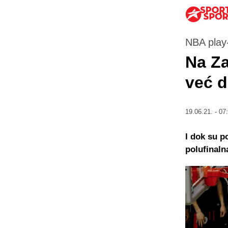
NBA play-
Na Za
već 
19.06.21. - 07
I dok su p
polufinaln