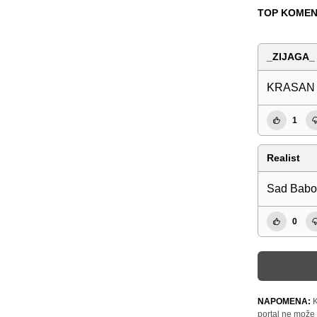
TOP KOMEN
_ZIJAGA_
KRASAN N
1
Realist
Sad Babo 
0
NAPOMENA:
K
portal ne može 