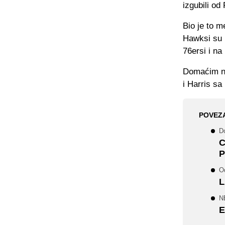
izgubili od
Bio je to m
Hawksi su u
76ersi i na 
Domaćim ni
i Harris sa
POVEZ
D
C
P
O
L
N
E