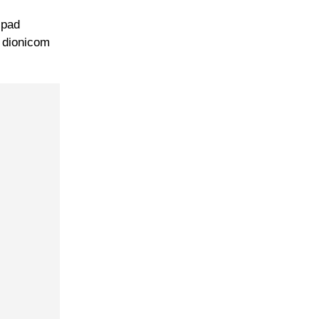
spad
m dionicom