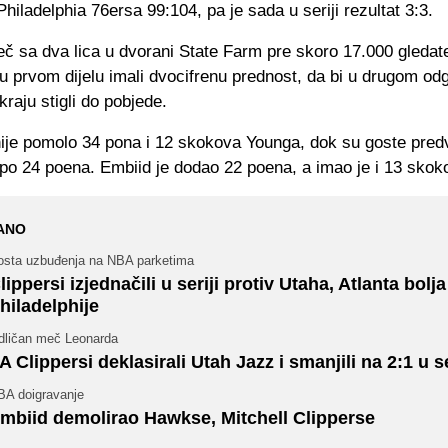
 Philadelphia 76ersa 99:104, pa je sada u seriji rezultat 3:3.
eč sa dva lica u dvorani State Farm pre skoro 17.000 gledate
 prvom dijelu imali dvocifrenu prednost, da bi u drugom odg
kraju stigli do pobjede.
je pomolo 34 pona i 12 skokova Younga, dok su goste predv
 po 24 poena. Embiid je dodao 22 poena, a imao je i 13 skok
ANO
osta uzbuđenja na NBA parketima
lippersi izjednačili u seriji protiv Utaha, Atlanta bolj
hiladelphije
dličan meč Leonarda
A Clippersi deklasirali Utah Jazz i smanjili na 2:1 u se
BA doigravanje
mbiid demolirao Hawkse, Mitchell Clipperse