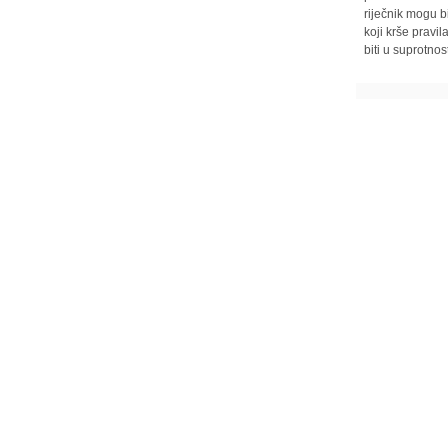
riječnik mogu b
koji krše pravi
biti u suprotnos