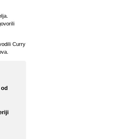
lja.
ovorili
odili Curry
ova.
a od
riji