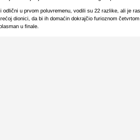
li odlični u prvom poluvremenu, vodili su 22 razlike, ali je ra
 trećoj dionici, da bi ih domaćin dokrajčio furioznom četvrto
plasman u finale.