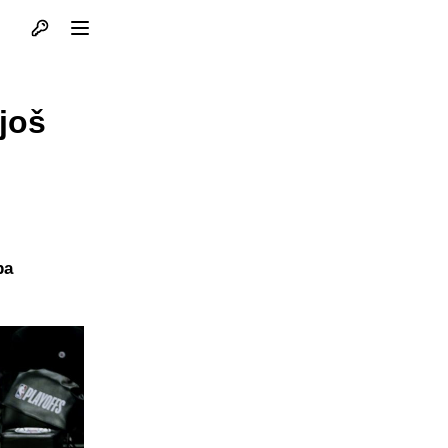
Otvori profil
Otvori meni
 još
ba