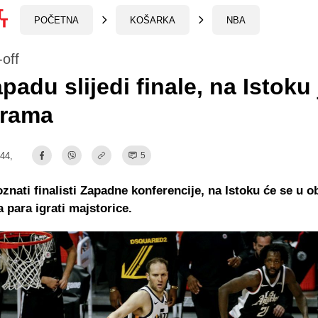
POČETNA
KOŠARKA
NBA
off
padu slijedi finale, na Istoku
drama
:44,
5
oznati finalisti Zapadne konferencije, na Istoku će se u o
a para igrati majstorice.