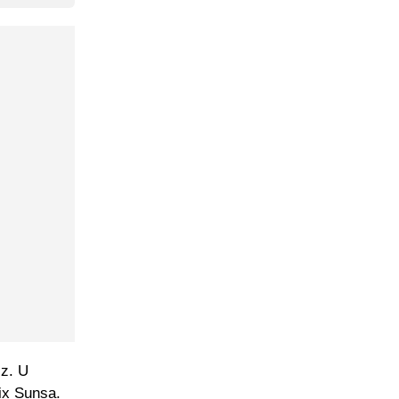
zz. U
nix Sunsa.