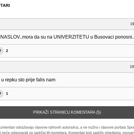
TARI
19
ASLOV..mora da su na UNIVERZITETU u Busovaci ponosni.
2
19
u repku sto prije falis nam
1
PRIKAŽI STRANICU KOMENTARA (5)
omentari odražavaju stavove njihovih autora/ica, a ne nužno i stavove portala Spor
i neće odgovarati za sadržaj tih kometara. Komentari koji sadrže vrijeđanja, psovan