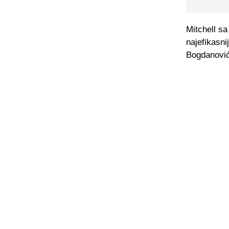
Mitchell sa
najefikasn
Bogdanović