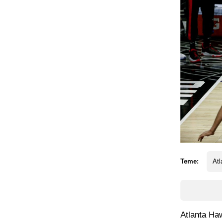
Teme:
At
Atlanta Haw