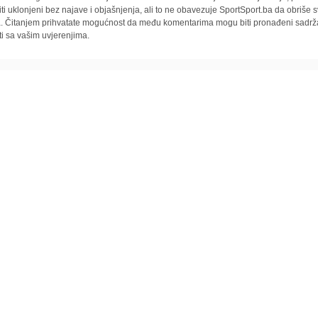
iti uklonjeni bez najave i objašnjenja, ali to ne obavezuje SportSport.ba da obriše
la. Čitanjem prihvatate mogućnost da među komentarima mogu biti pronađeni sadrža
ti sa vašim uvjerenjima.