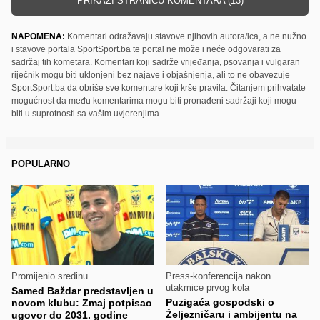
PRIKAŽI STRANICU KOMENTARA (13)
NAPOMENA:
Komentari odražavaju stavove njihovih autora/ica, a ne nužno
i stavove portala SportSport.ba te portal ne može i neće odgovarati za
sadržaj tih kometara. Komentari koji sadrže vrijeđanja, psovanja i vulgaran
riječnik mogu biti uklonjeni bez najave i objašnjenja, ali to ne obavezuje
SportSport.ba da obriše sve komentare koji krše pravila. Čitanjem prihvatate
mogućnost da među komentarima mogu biti pronađeni sadržaji koji mogu
biti u suprotnosti sa vašim uvjerenjima.
POPULARNO
Promijenio sredinu
Press-konferencija nakon
utakmice prvog kola
Samed Baždar predstavljen u
Puzigaća gospodski o
novom klubu: Zmaj potpisao
Željezničaru i ambijentu na
ugovor do 2031. godine