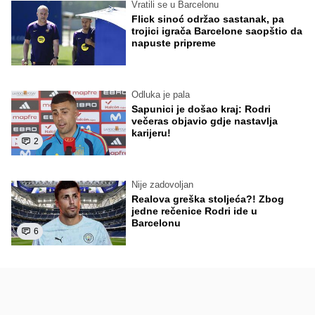
Vratili se u Barcelonu
Flick sinoć održao sastanak, pa
trojici igrača Barcelone saopštio da
napuste pripreme
Odluka je pala
Sapunici je došao kraj: Rodri
večeras objavio gdje nastavlja
karijeru!
2
Nije zadovoljan
Realova greška stoljeća?! Zbog
jedne rečenice Rodri ide u
Barcelonu
6