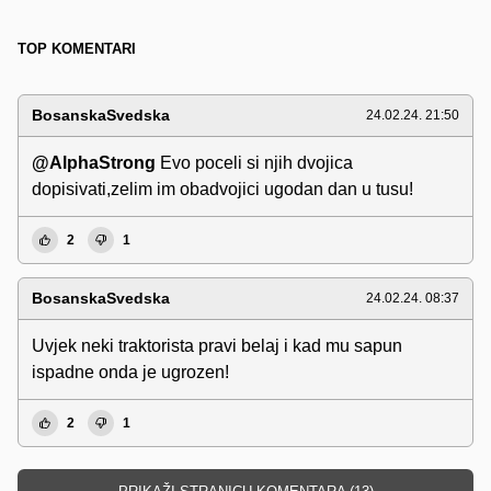
TOP KOMENTARI
BosanskaSvedska
24.02.24. 21:50
@AlphaStrong
Evo poceli si njih dvojica
dopisivati,zelim im obadvojici ugodan dan u tusu!
2
1
BosanskaSvedska
24.02.24. 08:37
Uvjek neki traktorista pravi belaj i kad mu sapun
ispadne onda je ugrozen!
2
1