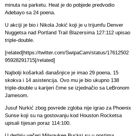
minuta na parketu. Heat je do pobjede predvodio
Adebayo sa 24 poena.
U akciji je bio i Nikola Jokić koji je u trijumfu Denver
Nuggetsa nad Portland Trail Blazersima 127:112 upisao
triple-double.
[related]https://twitter.com/SwipaCam/status/17612502
95928291715[/related]
Najbolji košarkaš današnjice je imao 29 poena, 15
skokva i 14 asistencija. Ovo mu je bio ukupno 138
triple-double u karijeri čime se izjednačio sa LeBronom
Jamesom.
Jusuf Nurkić zbog povrede zgloba nije igrao za Phoenix
Sunse koji su na gostovanju kod Houston Rocketsa
upisali tijesan poraz 114:100.
U derbiju večeri Milwaukee Bucksi su u gostima