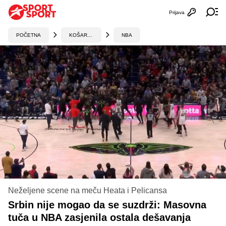
Prijava
Otvori profi
Ot
POČETNA
KOŠARKA
NBA
Neželjene scene na meču Heata i Pelicansa
Srbin nije mogao da se suzdrži: Masovna
tuča u NBA zasjenila ostala dešavanja