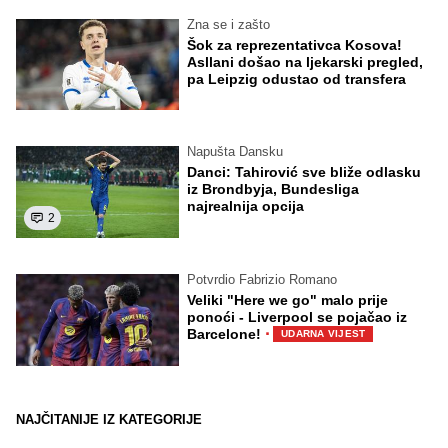
Zna se i zašto
Šok za reprezentativca Kosova!
Asllani došao na ljekarski pregled,
pa Leipzig odustao od transfera
Napušta Dansku
Danci: Tahirović sve bliže odlasku
iz Brondbyja, Bundesliga
najrealnija opcija
2
Potvrdio Fabrizio Romano
Veliki "Here we go" malo prije
ponoći - Liverpool se pojačao iz
·
Barcelone!
UDARNA VIJEST
NAJČITANIJE IZ KATEGORIJE