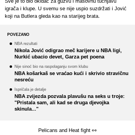
Sve je to bio okidač za gužvu i masovnu tučnjavu
igrača i klupe. U svemu se nije uspio suzdržati i Jović
koji na Butlera gleda kao na starijeg brata.
POVEZANO
NBA rezultati
Nikola Jović odigrao meč karijere u NBA ligi,
Nurkić ubacio devet, Garza pet poena
Nije sinoć bio na raspolaganju svom klubu
NBA košarkaš se vraćao kući i skrivio stravičnu
nesreću
Ispričala je detalje
NBA zvijezda pozvala plavušu na seks u troje:
"Pristala sam, ali kad se druga djevojka
skinula..."
Pelicans and Heat fight 👀