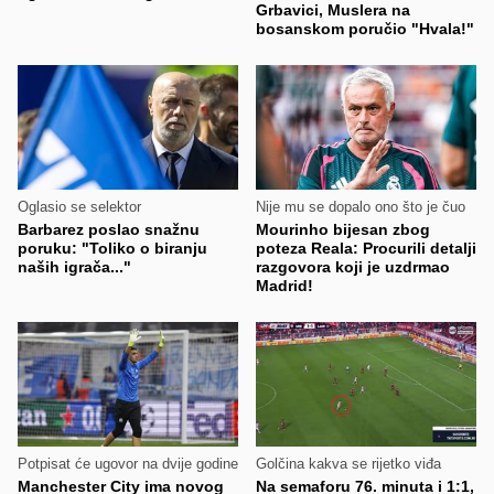
Grbavici, Muslera na
bosanskom poručio "Hvala!"
Oglasio se selektor
Nije mu se dopalo ono što je čuo
Barbarez poslao snažnu
Mourinho bijesan zbog
poruku: "Toliko o biranju
poteza Reala: Procurili detalji
naših igrača..."
razgovora koji je uzdrmao
Madrid!
Potpisat će ugovor na dvije godine
Golčina kakva se rijetko viđa
Manchester City ima novog
Na semaforu 76. minuta i 1:1,