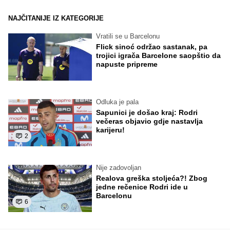
NAJČITANIJE IZ KATEGORIJE
Vratili se u Barcelonu
Flick sinoć održao sastanak, pa
trojici igrača Barcelone saopštio da
napuste pripreme
Odluka je pala
Sapunici je došao kraj: Rodri
večeras objavio gdje nastavlja
karijeru!
2
Nije zadovoljan
Realova greška stoljeća?! Zbog
jedne rečenice Rodri ide u
Barcelonu
6