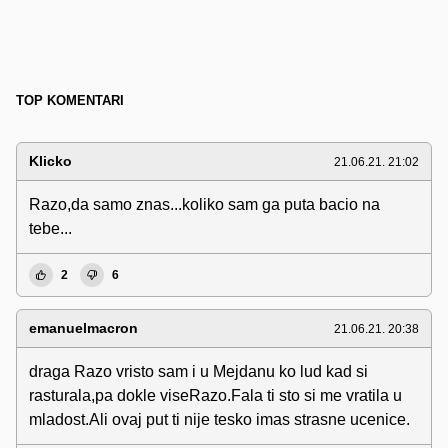
TOP KOMENTARI
Klicko
21.06.21. 21:02
Razo,da samo znas...koliko sam ga puta bacio na
tebe...
2
6
emanuelmacron
21.06.21. 20:38
draga Razo vristo sam i u Mejdanu ko lud kad si
rasturala,pa dokle viseRazo.Fala ti sto si me vratila u
mladost.Ali ovaj put ti nije tesko imas strasne ucenice.