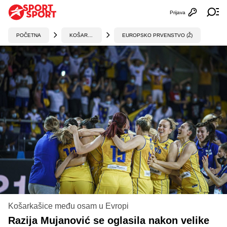
Prijava
Otvori profi
Ot
POČETNA
KOŠARKA
EUROPSKO PRVENSTVO (Ž)
Košarkašice među osam u Evropi
Razija Mujanović se oglasila nakon velike