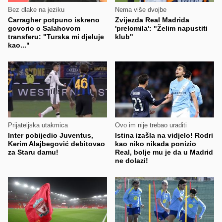
Bez dlake na jeziku
Nema više dvojbe
Carragher potpuno iskreno
Zvijezda Real Madrida
govorio o Salahovom
'prelomila': "Želim napustiti
transferu: "Turska mi djeluje
klub"
kao..."
Prijateljska utakmica
Ovo im nije trebao uraditi
Inter pobijedio Juventus,
Istina izašla na vidjelo! Rodri
Kerim Alajbegović debitovao
kao niko nikada ponizio
za Staru damu!
Real, bolje mu je da u Madrid
ne dolazi!