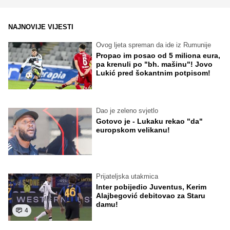
NAJNOVIJE VIJESTI
Ovog ljeta spreman da ide iz Rumunije
Propao im posao od 5 miliona eura,
pa krenuli po "bh. mašinu"! Jovo
Lukić pred šokantnim potpisom!
Dao je zeleno svjetlo
Gotovo je - Lukaku rekao "da"
europskom velikanu!
Prijateljska utakmica
Inter pobijedio Juventus, Kerim
Alajbegović debitovao za Staru
damu!
4