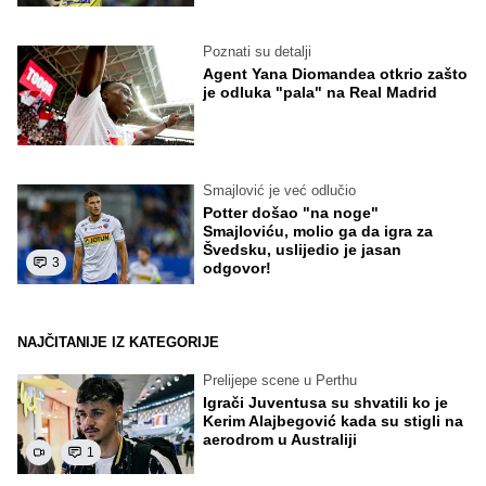
Poznati su detalji
Agent Yana Diomandea otkrio zašto
je odluka "pala" na Real Madrid
Smajlović je već odlučio
Potter došao "na noge"
Smajloviću, molio ga da igra za
Švedsku, uslijedio je jasan
3
odgovor!
NAJČITANIJE IZ KATEGORIJE
Prelijepe scene u Perthu
Igrači Juventusa su shvatili ko je
Kerim Alajbegović kada su stigli na
aerodrom u Australiji
1