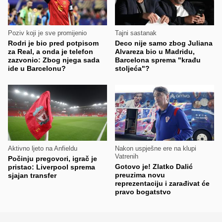
Poziv koji je sve promijenio
Tajni sastanak
Rodri je bio pred potpisom
Deco nije samo zbog Juliana
za Real, a onda je telefon
Alvareza bio u Madridu,
zazvonio: Zbog njega sada
Barcelona sprema "krađu
ide u Barcelonu?
stoljeća"?
Aktivno ljeto na Anfieldu
Nakon uspješne ere na klupi
Vatrenih
Počinju pregovori, igrač je
Gotovo je! Zlatko Dalić
pristao: Liverpool sprema
preuzima novu
sjajan transfer
reprezentaciju i zarađivat će
pravo bogatstvo