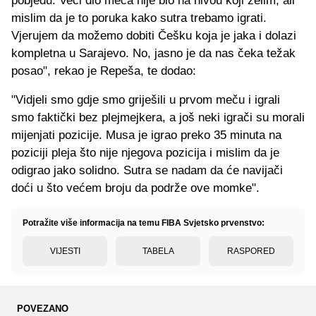
pobjedu. Veći dio meča nije bio na nivou koji želim, ali
mislim da je to poruka kako sutra trebamo igrati.
Vjerujem da možemo dobiti Češku koja je jaka i dolazi
kompletna u Sarajevo. No, jasno je da nas čeka težak
posao", rekao je Repeša, te dodao:
"Vidjeli smo gdje smo griješili u prvom meču i igrali
smo faktički bez plejmejkera, a još neki igrači su morali
mijenjati pozicije. Musa je igrao preko 35 minuta na
poziciji pleja što nije njegova pozicija i mislim da je
odigrao jako solidno. Sutra se nadam da će navijači
doći u što većem broju da podrže ove momke".
Potražite više informacija na temu FIBA Svjetsko prvenstvo:
VIJESTI
TABELA
RASPORED
POVEZANO