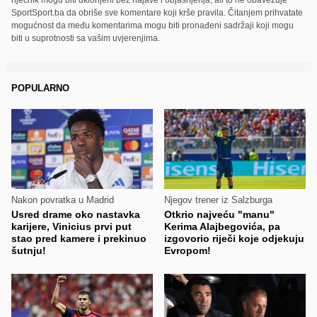
riječnik mogu biti uklonjeni bez najave i objašnjenja, ali to ne obavezuje
SportSport.ba da obriše sve komentare koji krše pravila. Čitanjem prihvatate
mogućnost da među komentarima mogu biti pronađeni sadržaji koji mogu
biti u suprotnosti sa vašim uvjerenjima.
POPULARNO
Nakon povratka u Madrid
Njegov trener iz Salzburga
Usred drame oko nastavka
Otkrio najveću "manu"
karijere, Vinicius prvi put
Kerima Alajbegovića, pa
stao pred kamere i prekinuo
izgovorio riječi koje odjekuju
šutnju!
Evropom!