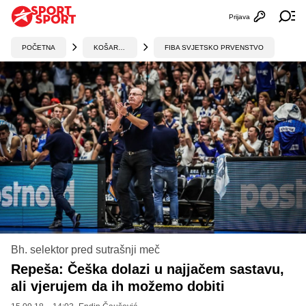
Prijava
Otvori profi
Ot
POČETNA
KOŠARKA
FIBA SVJETSKO PRVENSTVO
Bh. selektor pred sutrašnji meč
Repeša: Češka dolazi u najjačem sastavu,
ali vjerujem da ih možemo dobiti