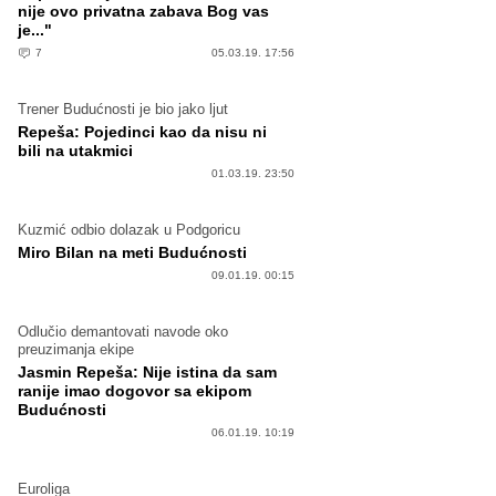
nije ovo privatna zabava Bog vas
je..."
7
05.03.19. 17:56
Trener Budućnosti je bio jako ljut
Repeša: Pojedinci kao da nisu ni
bili na utakmici
01.03.19. 23:50
Kuzmić odbio dolazak u Podgoricu
Miro Bilan na meti Budućnosti
09.01.19. 00:15
Odlučio demantovati navode oko
preuzimanja ekipe
Jasmin Repeša: Nije istina da sam
ranije imao dogovor sa ekipom
Budućnosti
06.01.19. 10:19
Euroliga