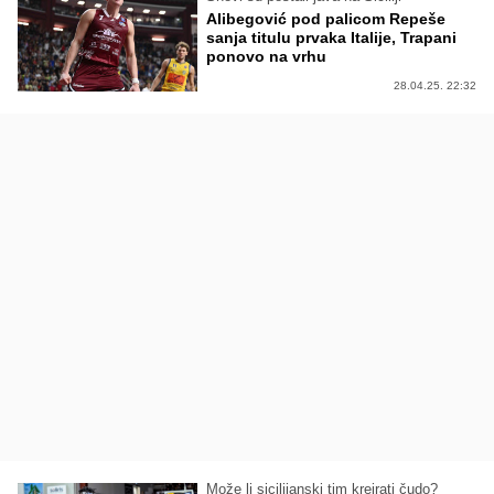
Alibegović pod palicom Repeše
sanja titulu prvaka Italije, Trapani
ponovo na vrhu
28.04.25. 22:32
Može li sicilijanski tim kreirati čudo?