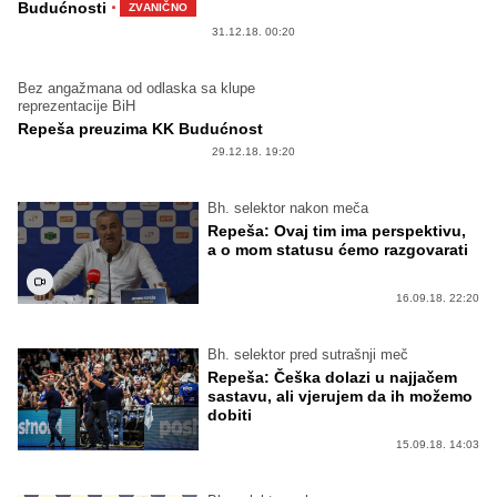
·
Budućnosti
ZVANIČNO
31.12.18. 00:20
Bez angažmana od odlaska sa klupe
reprezentacije BiH
Repeša preuzima KK Budućnost
29.12.18. 19:20
Bh. selektor nakon meča
Repeša: Ovaj tim ima perspektivu,
a o mom statusu ćemo razgovarati
16.09.18. 22:20
Bh. selektor pred sutrašnji meč
Repeša: Češka dolazi u najjačem
sastavu, ali vjerujem da ih možemo
dobiti
15.09.18. 14:03