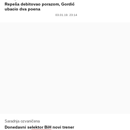
Repeša debitovao porazom, Gordić
ubacio dva poena
03.01.19. 23:14
Saradnja ozvaničena
Donedavni selektor BiH novi trener