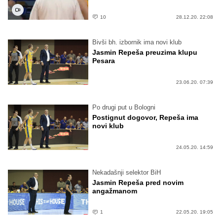
10
28.12.20. 22:08
Bivši bh. izbornik ima novi klub
Jasmin Repeša preuzima klupu
Pesara
23.06.20. 07:39
Po drugi put u Bologni
Postignut dogovor, Repeša ima
novi klub
24.05.20. 14:59
Nekadašnji selektor BiH
Jasmin Repeša pred novim
angažmanom
1
22.05.20. 19:05