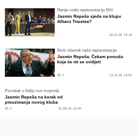
Ranije vodio reprezentaciju BiH
Jasmin Repeša sjeda na klupu
Allianz Triestea?
24.12.19. 15:16
Bivši izbornik naše reprezentacije
Jasmin Repeša. Čekam ponudu
koja će mi se svidjeti
2
13.11.19. 13:01
Povratak u Italiju sve izvjesniji
Jasmin Repeša na korak od
preuzimanja novog kluba
2
31.05.19. 23:30