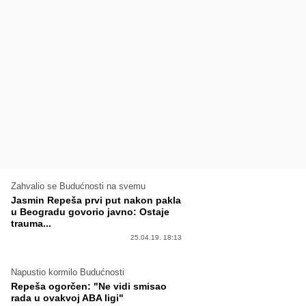
Zahvalio se Budućnosti na svemu
Jasmin Repeša prvi put nakon pakla
u Beogradu govorio javno: Ostaje
trauma...
25.04.19. 18:13
Napustio kormilo Budućnosti
Repeša ogorčen: "Ne vidi smisao
rada u ovakvoj ABA ligi"