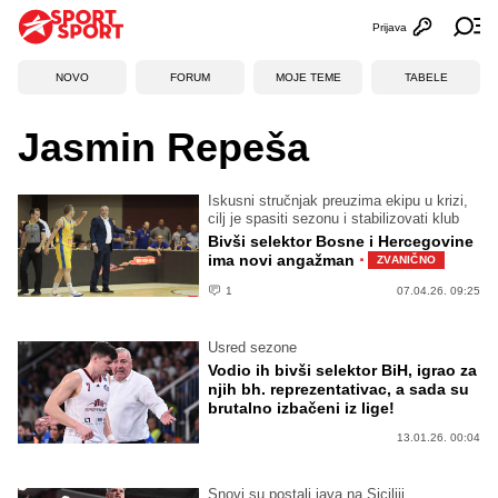
Prijava
Otvori profi
Ot
NOVO
FORUM
MOJE TEME
TABELE
Jasmin Repeša
Iskusni stručnjak preuzima ekipu u krizi,
cilj je spasiti sezonu i stabilizovati klub
Bivši selektor Bosne i Hercegovine
·
ima novi angažman
ZVANIČNO
1
07.04.26. 09:25
Usred sezone
Vodio ih bivši selektor BiH, igrao za
njih bh. reprezentativac, a sada su
brutalno izbačeni iz lige!
13.01.26. 00:04
Snovi su postali java na Siciliji