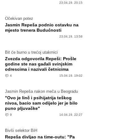
23.04.19. 20:15
Očekivan potez
Jasmin Repeša podnio ostavku na
mjesto trenera Budućnosti
23.04.19. 13:58
Bit će burno u trećoj utakmici
Zvezda odgovorila Repeši: Prošle
godine ste nas gađali svinjskim
odrescima i nazivali četnicima
4
15.04.19. 19:02
Jasmin Repeša nakon meča u Beogradu
"Ovo je linč i psihijatrija teškog
nivoa, bacio sam odijelo jer je bilo
puno pljuvačke"
9
14.04.19. 22:27
Bivši selektor BiH
Repeša divljao na time-outu: "Pa