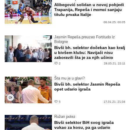
Alibegović solidan u novoj pobjedi
Trapanija, Repeša i momci sanjaju
titulu prvaka Italije
06.04.25. 00:05
Jasmin Repeša preuzeo Fortitudo iz
Bologne
Bivši bh. selektor dočekan kao kralj
u bivšem klubu: Navijači nisu
zaboravili šta je za njih učinio
2
28.05.21. 22:11
Šta mu je u glavi?
Bivši bh. selektor Jasmin Repeša
opet udario igrača
5
17.01.21. 21:34
Ružan potez
Bivši selektor BiH svog igrača
vukao za kosu, pa ga udario