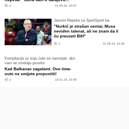
4
01.09.18. 20:07
Jasmin Repeša za SportSport.ba
"Nurkić je strašan centar, Musa
neviđen talenat, ali ne znam da li
ću preuzeti BiH"
2
31.08.18. 14:29
Kompilacija uz koju ćete se nasmijati, ako
vam ne smetaju psovke
Kad Balkanac zagalami: Ove time-
oute ne smijete propustiti!
2
18.01.18. 23:58