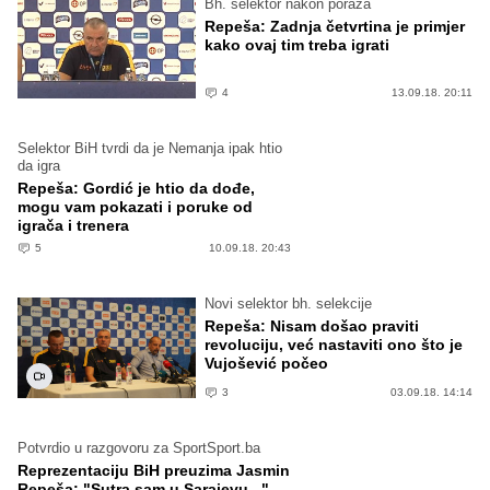
Bh. selektor nakon poraza
Repeša: Zadnja četvrtina je primjer
kako ovaj tim treba igrati
4
13.09.18. 20:11
Selektor BiH tvrdi da je Nemanja ipak htio
da igra
Repeša: Gordić je htio da dođe,
mogu vam pokazati i poruke od
igrača i trenera
5
10.09.18. 20:43
Novi selektor bh. selekcije
Repeša: Nisam došao praviti
revoluciju, već nastaviti ono što je
Vujošević počeo
3
03.09.18. 14:14
Potvrdio u razgovoru za SportSport.ba
Reprezentaciju BiH preuzima Jasmin
Repeša: "Sutra sam u Sarajevu..."