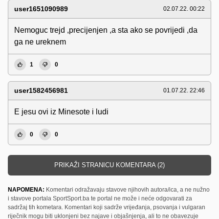
user1651090989
02.07.22. 00:22
Nemoguc trejd ,precijenjen ,a sta ako se povrijedi ,da
ga ne ureknem
1
0
user1582456981
01.07.22. 22:46
E jesu ovi iz Minesote i ludi
0
0
PRIKAŽI STRANICU KOMENTARA (2)
NAPOMENA:
Komentari odražavaju stavove njihovih autora/ica, a ne nužno
i stavove portala SportSport.ba te portal ne može i neće odgovarati za
sadržaj tih kometara. Komentari koji sadrže vrijeđanja, psovanja i vulgaran
riječnik mogu biti uklonjeni bez najave i objašnjenja, ali to ne obavezuje