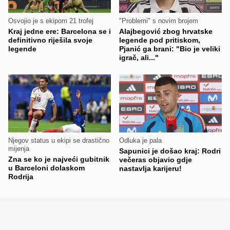
Osvojio je s ekipom 21 trofej
"Problemi" s novim brojem
Kraj jedne ere: Barcelona se i
Alajbegović zbog hrvatske
definitivno riješila svoje
legende pod pritiskom,
legende
Pjanić ga brani: "Bio je veliki
igrač, ali..."
Njegov status u ekipi se drastično
Odluka je pala
mijenja
Sapunici je došao kraj: Rodri
Zna se ko je najveći gubitnik
večeras objavio gdje
u Barceloni dolaskom
nastavlja karijeru!
Rodrija