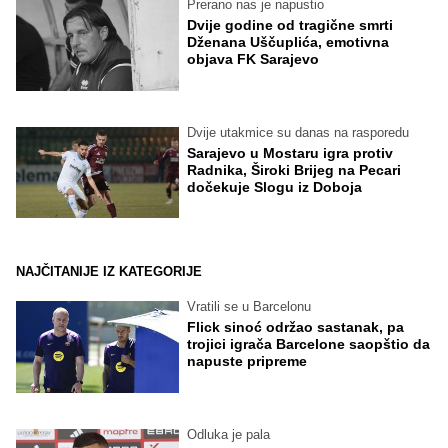
Prerano nas je napustio
Dvije godine od tragične smrti
Dženana Uščuplića, emotivna
objava FK Sarajevo
Dvije utakmice su danas na rasporedu
Sarajevo u Mostaru igra protiv
Radnika, Široki Brijeg na Pecari
dočekuje Slogu iz Doboja
NAJČITANIJE IZ KATEGORIJE
Vratili se u Barcelonu
Flick sinoć održao sastanak, pa
trojici igrača Barcelone saopštio da
napuste pripreme
Odluka je pala