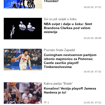
Thunder!
19.05.26. 07:51
Svi su još uvijek u šoku
NBA svijet i dalje u šoku: Smrt
Brandona Clarkea pod velom
misterije
16.05.26. 09:09
Poznato finale Zapada!
Cuningham nestvarnom partijom
izborio majstoricu za Pistonse;
Castle završio playoff
Timberwolvesima
16.05.26. 07:32
Kakva partija "Brade"
Konačno! Verzija playoff Jamesa
Hardena je tu!
2
14.05.26. 07:51