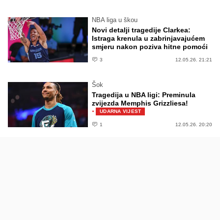
NBA liga u škou
Novi detalji tragedije Clarkea:
Istraga krenula u zabrinjavajućem
smjeru nakon poziva hitne pomoći
3
12.05.26. 21:21
Šok
Tragedija u NBA ligi: Preminula
zvijezda Memphis Grizzliesa!
·
UDARNA VIJEST
1
12.05.26. 20:20