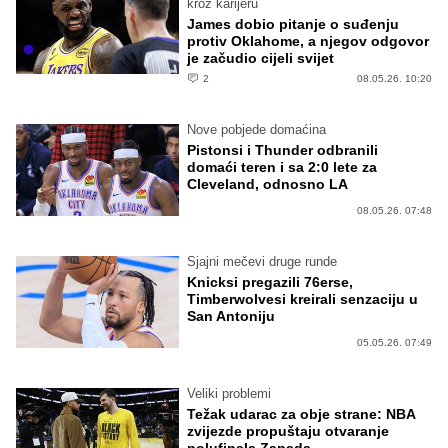
kroz karijeru
James dobio pitanje o suđenju
protiv Oklahome, a njegov odgovor
je začudio cijeli svijet
2
08.05.26. 10:20
Nove pobjede domaćina
Pistonsi i Thunder odbranili
domaći teren i sa 2:0 lete za
Cleveland, odnosno LA
08.05.26. 07:48
Sjajni mečevi druge runde
Knicksi pregazili 76erse,
Timberwolvesi kreirali senzaciju u
San Antoniju
05.05.26. 07:49
Veliki problemi
Težak udarac za obje strane: NBA
zvijezde propuštaju otvaranje
polufinala Zapada