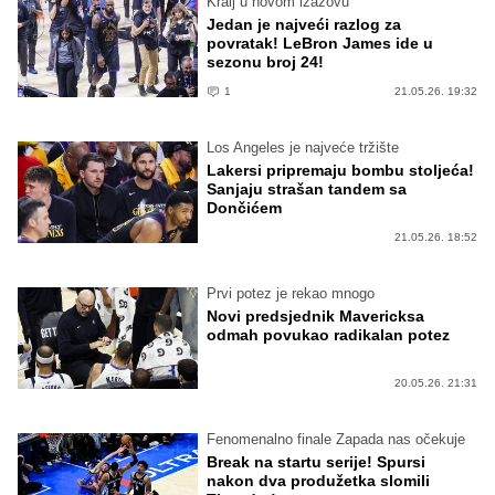
Kralj u novom izazovu
Jedan je najveći razlog za
povratak! LeBron James ide u
sezonu broj 24!
1
21.05.26. 19:32
Los Angeles je najveće tržište
Lakersi pripremaju bombu stoljeća!
Sanjaju strašan tandem sa
Dončićem
21.05.26. 18:52
Prvi potez je rekao mnogo
Novi predsjednik Mavericksa
odmah povukao radikalan potez
20.05.26. 21:31
Fenomenalno finale Zapada nas očekuje
Break na startu serije! Spursi
nakon dva produžetka slomili