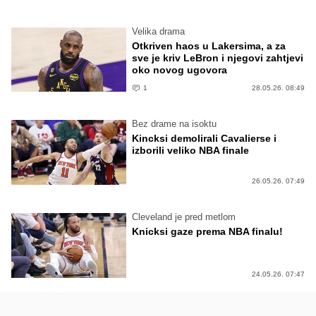
Velika drama
Otkriven haos u Lakersima, a za
sve je kriv LeBron i njegovi zahtjevi
oko novog ugovora
1
28.05.26. 08:49
Bez drame na isoktu
Kincksi demolirali Cavalierse i
izborili veliko NBA finale
26.05.26. 07:49
Cleveland je pred metlom
Knicksi gaze prema NBA finalu!
24.05.26. 07:47