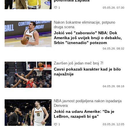
1
05.05.26. 07:30
Nakon šokantne eliminacije, potpuno
druga scena
Jokić već "zaboravio" NBA: Dok
Amerika još uvijek bruji o debaklu,
Srbin "iznenadio" potezom
04.05.26. 08:32
Završen još jedan meč broj 7!
Cavsi pokazali karakter kad je bilo
najvažnije
04.05.26. 08:16
NBA javnost podijeljena nakon ispadanja
Denvera
Jokić na udaru Amerike: “Da je
LeBron, razapeli bi ga”
1
03.05.26. 12:05