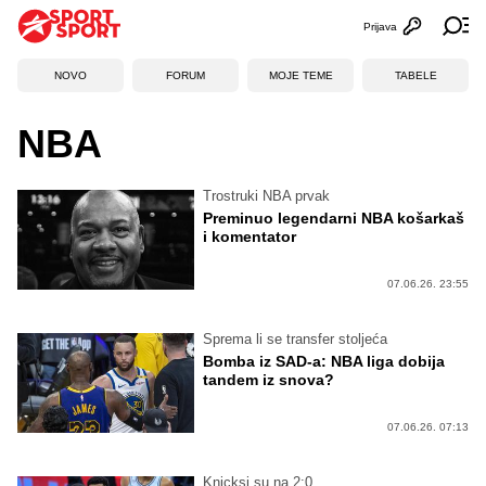
Prijava
Otvori profi
Ot
NOVO
FORUM
MOJE TEME
TABELE
NBA
Trostruki NBA prvak
Preminuo legendarni NBA košarkaš
i komentator
07.06.26. 23:55
Sprema li se transfer stoljeća
Bomba iz SAD-a: NBA liga dobija
tandem iz snova?
07.06.26. 07:13
Knicksi su na 2:0