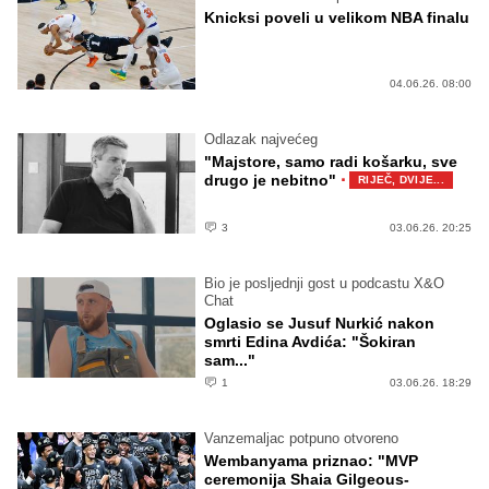
Knicksi poveli u velikom NBA finalu
04.06.26. 08:00
Odlazak najvećeg
"Majstore, samo radi košarku, sve
·
drugo je nebitno"
RIJEČ, DVIJE...
3
03.06.26. 20:25
Bio je posljednji gost u podcastu X&O
Chat
Oglasio se Jusuf Nurkić nakon
smrti Edina Avdića: "Šokiran
sam..."
1
03.06.26. 18:29
Vanzemaljac potpuno otvoreno
Wembanyama priznao: "MVP
ceremonija Shaia Gilgeous-