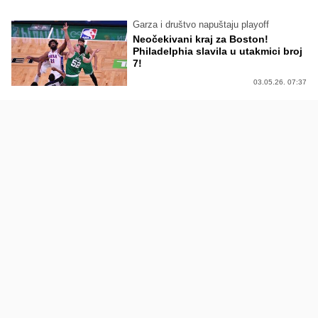
Garza i društvo napuštaju playoff
Neočekivani kraj za Boston!
Philadelphia slavila u utakmici broj
7!
03.05.26. 07:37