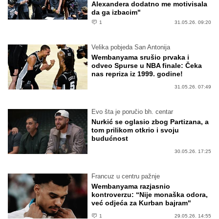
Alexandera dodatno me motivisala
da ga izbacim"
1
31.05.26. 09:20
Velika pobjeda San Antonija
Wembanyama srušio prvaka i
odveo Spurse u NBA finale: Čeka
nas repriza iz 1999. godine!
31.05.26. 07:49
Evo šta je poručio bh. centar
Nurkić se oglasio zbog Partizana, a
tom prilikom otkrio i svoju
budućnost
30.05.26. 17:25
Francuz u centru pažnje
Wembanyama razjasnio
kontroverzu: “Nije monaška odora,
već odjeća za Kurban bajram"
1
29.05.26. 14:55