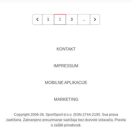
1
2
3
...
Previous
Next
KONTAKT
IMPRESSUM
MOBILNE APLIKACIJE
MARKETING
Copyright 2008-26. SportSport d.o.o. ISSN 2744-2195. Sva prava
zadržana. Zabranjeno preuzimanje sadržaja bez dozvole izdavača.
Pravila
o zaštiti privatnosti.