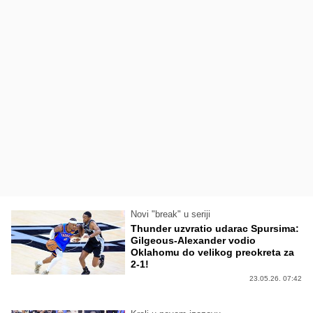
Novi "break" u seriji
Thunder uzvratio udarac Spursima:
Gilgeous-Alexander vodio
Oklahomu do velikog preokreta za
2-1!
23.05.26. 07:42