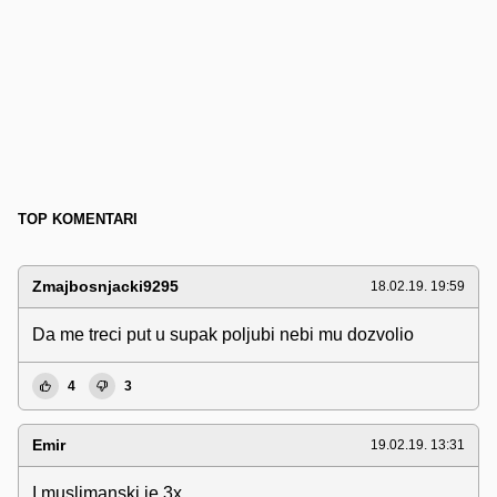
TOP KOMENTARI
Zmajbosnjacki9295
18.02.19. 19:59
Da me treci put u supak poljubi nebi mu dozvolio
4
3
Emir
19.02.19. 13:31
I muslimanski je 3x