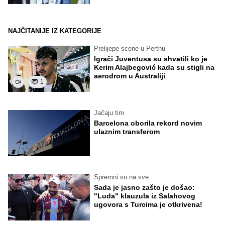
NAJČITANIJE IZ KATEGORIJE
Prelijepe scene u Perthu
Igrači Juventusa su shvatili ko je
Kerim Alajbegović kada su stigli na
aerodrom u Australiji
1
Jačaju tim
Barcelona oborila rekord novim
ulaznim transferom
Spremni su na sve
Sada je jasno zašto je došao:
"Luda" klauzula iz Salahovog
ugovora s Turcima je otkrivena!