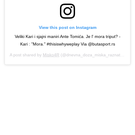
View this post on Instagram
Veliki Kari i sjajni maniri Ante Tomića. Je l' mora triput? -
Kari : "Mora." #thisiswhyweplay Via @butasport.rs
A post shared by
Misko4R
(@dnevna_doza_miska_raznatovica) on