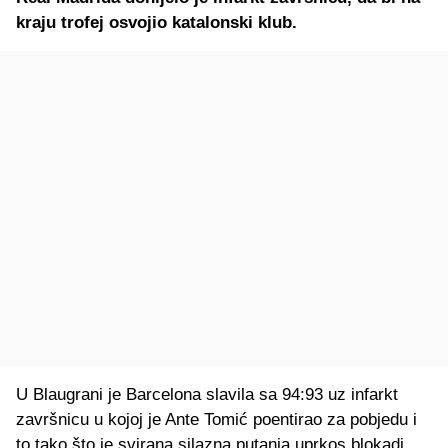
kraju trofej osvojio katalonski klub.
U Blaugrani je Barcelona slavila sa 94:93 uz infarkt
završnicu u kojoj je Ante Tomić poentirao za pobjedu i
to tako što je svirana silazna putanja uprkos blokadi