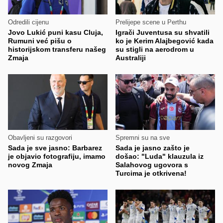
Odredili cijenu
Prelijepe scene u Perthu
Jovo Lukić puni kasu Cluja,
Igrači Juventusa su shvatili
Rumuni već pišu o
ko je Kerim Alajbegović kada
historijskom transferu našeg
su stigli na aerodrom u
Zmaja
Australiji
Obavljeni su razgovori
Spremni su na sve
Sada je sve jasno: Barbarez
Sada je jasno zašto je
je objavio fotografiju, imamo
došao: "Luda" klauzula iz
novog Zmaja
Salahovog ugovora s
Turcima je otkrivena!