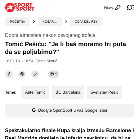
Prijava
Otvori profi
Ot
POČETNA
KOŠARKA
COPA DEL REY
Dobra atmosfera nakon osvojenog trofeja
Tomić Pešiću: "Je li baš moramo tri puta
da se poljubimo?"
18.02.19. - 16:54,
Edmir Škorić
5
Teme:
Ante Tomić
BC Barcelona
Svetislav Pešić
Dodajte SportSport u vaš Google izbor
Spektakularno finale Kupa kralja između Barcelone i
Real Madrida donijelo je infarkt završnicu, da bi na