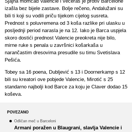
Sjajna momčad Valencie i večeras je protiv Barcelone
izašla bez bijele zastave. Bolje rečeno, Andalužani su
bili ti koji su vodili priču tijekom cijelog susreta.
Prednost s poluvremena od 3 koša razlike pri ulasku u
posljednji period narasla je na 12. Iako je Barca uspjela
skoro dostići prednost Valencie preokreta nije bilo,
mirne ruke s penala u završnici košarkaša u
narančastim dresovima presudile su timu Svetislava
Pešića.
Tobey sa 16 poena, Dubljević s 13 i Doornerkamp s 12
bili su kreatori ove pobjede Valencie, Mirotić s 25
standarno najbolji kod Barce za koju je Claver dodao 15
koševa.
POVEZANO
Odličan meč u Barceloni
Armani poražen u Blaugrani, slavlja Valencie i