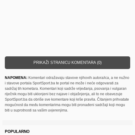
PRIKAŽI STRANICU KOMENTARA (0)
NAPOMENA:
Komentari odražavaju stavove njihovih autora/ica, a ne nužno
i stavove portala SportSport.ba te portal ne može i neće odgovarati za
sadržaj tih kometara. Komentari koji sadrže vrijeđanja, psovanja i vulgaran
riječnik mogu biti uklonjeni bez najave i objašnjenja, ali to ne obavezuje
SportSport.ba da obriše sve komentare koji krše pravila. Čitanjem prihvatate
mogućnost da među komentarima mogu biti pronađeni sadržaji koji mogu
biti u suprotnosti sa vašim uvjerenjima.
POPULARNO