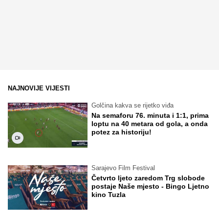
NAJNOVIJE VIJESTI
Golčina kakva se rijetko viđa
Na semaforu 76. minuta i 1:1, prima
loptu na 40 metara od gola, a onda
potez za historiju!
Sarajevo Film Festival
Četvrto ljeto zaredom Trg slobode
postaje Naše mjesto - Bingo Ljetno
kino Tuzla