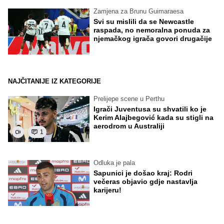
Zamjena za Brunu Guimaraesa
Svi su mislili da se Newcastle
raspada, no nemoralna ponuda za
njemačkog igrača govori drugačije
NAJČITANIJE IZ KATEGORIJE
Prelijepe scene u Perthu
Igrači Juventusa su shvatili ko je
Kerim Alajbegović kada su stigli na
aerodrom u Australiji
1
Odluka je pala
Sapunici je došao kraj: Rodri
večeras objavio gdje nastavlja
karijeru!