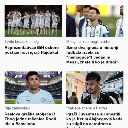
Tvrde hrvatski mediji
Mnogi to nisu mogli uraditi
Reprezentativac BiH uskoro
Samo dva igrača u historiji
postaje novi igrač Hajduka!
fudbala izvela su
"nemoguće"! Jedan je
Messi, znate li ko je drugi?
Nije zadovoljan
Prelijepe scene u Perthu
Realova greška stoljeća?!
Igrači Juventusa su shvatili
Zbog jedne rečenice Rodri
ko je Kerim Alajbegović kada
ide u Barcelonu
su stigli na aerodrom u