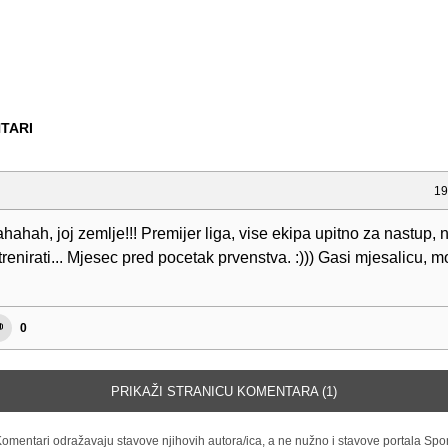
TARI
19
hah, joj zemlje!!! Premijer liga, vise ekipa upitno za nastup, n
trenirati... Mjesec pred pocetak prvenstva. :))) Gasi mjesalicu, m
0
PRIKAŽI STRANICU KOMENTARA (1)
omentari odražavaju stavove njihovih autora/ica, a ne nužno i stavove portala Spor