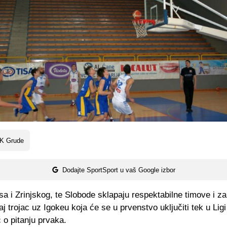
K Grude
Dodajte SportSport u vaš Google izbor
a i Zrinjskog, te Slobode sklapaju respektabilne timove i za
aj trojac uz Igokeu koja će se u prvenstvo uključiti tek u Ligi
č o pitanju prvaka.