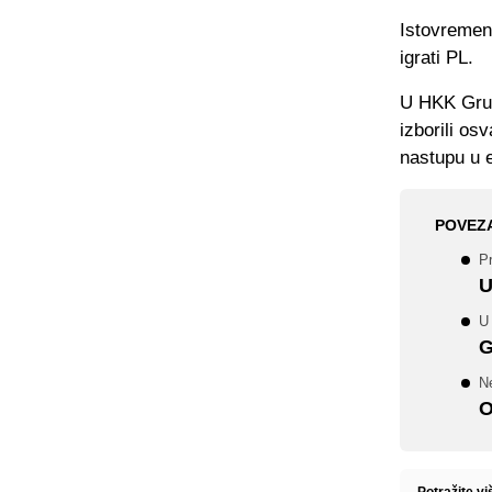
Istovremeno
igrati PL.
U HKK Grud
izborili o
nastupu u e
POVEZ
P
U
U 
G
N
O