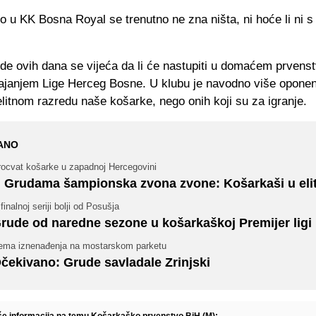
 u KK Bosna Royal se trenutno ne zna ništa, ni hoće li ni s
e ovih dana se vijeća da li će nastupiti u domaćem prvenst
svajanjem Lige Herceg Bosne. U klubu je navodno više opone
litnom razredu naše košarke, nego onih koji su za igranje.
ANO
rocvat košarke u zapadnoj Hercegovini
 Grudama šampionska zvona zvone: Košarkaši u elit
finalnoj seriji bolji od Posušja
rude od naredne sezone u košarkaškoj Premijer ligi
ema iznenađenja na mostarskom parketu
čekivano: Grude savladale Zrinjski