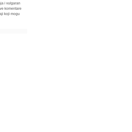
ja i vulgaran
 sve komentare
ji koji mogu