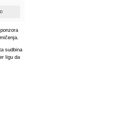
ED
sponzora
kmičenja.
ta sudbina
r ligu da