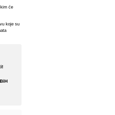
 kim će
vu koje su
nata
i!
 BiH