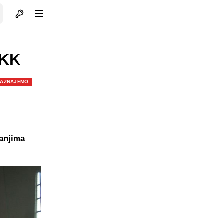
Otvori profil
Otvori meni
HKK
SAZNAJEMO
panjima