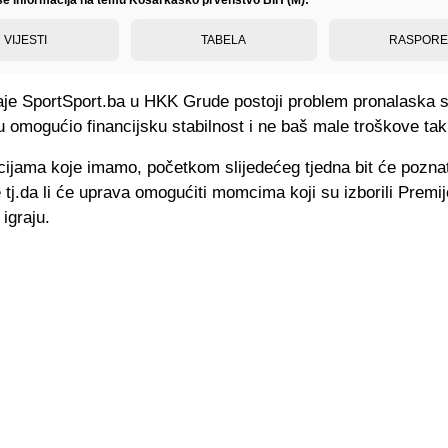
iše informacija na temu Košarkaško prvenstvo BiH (M):
VIJESTI
TABELA
RASPOR
je SportSport.ba u HKK Grude postoji problem pronalaska 
bu omogućio financijsku stabilnost i ne baš male troškove ta
cijama koje imamo, početkom slijedećeg tjedna bit će pozna
j.da li će uprava omogućiti momcima koji su izborili Premije
 igraju.