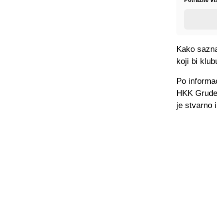
Potražite v
Kako sazna
koji bi klu
Po informa
HKK Grude t
je stvarno i