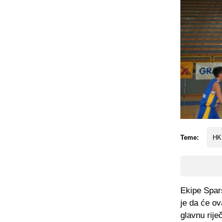
Teme:
HK
Ekipe Spars
je da će ov
glavnu rije