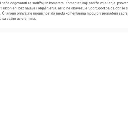
i neće odgovarati za sadržaj tih kometara. Komentari koji sadrže vrijeđanja, psovan
iti uklonjeni bez najave i objašnjenja, ali to ne obavezuje SportSport.ba da obriše
la. Čitanjem prihvatate mogućnost da među komentarima mogu biti pronađeni sadrža
ti sa vašim uvjerenjima.