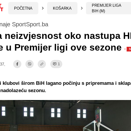
PREMIJER LIGA
POČETNA
KOŠARKA
BIH (M)
naje SportSport.ba
a neizvjesnost oko nastupa 
 u Premijer ligi ove sezone
·
:37,
1
 klubovi širom BiH lagano počinju s pripremama i skla
 nadolazeću sezonu.