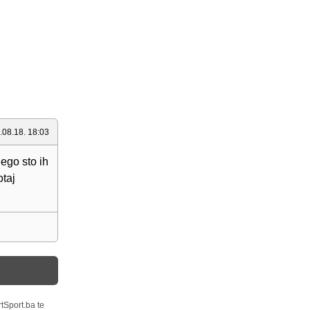
.08.18. 18:03
ego sto ih
otaj
tSport.ba te