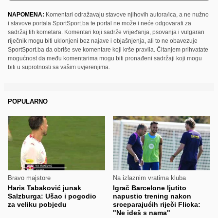
NAPOMENA:
Komentari odražavaju stavove njihovih autora/ica, a ne nužno
i stavove portala SportSport.ba te portal ne može i neće odgovarati za
sadržaj tih kometara. Komentari koji sadrže vrijeđanja, psovanja i vulgaran
riječnik mogu biti uklonjeni bez najave i objašnjenja, ali to ne obavezuje
SportSport.ba da obriše sve komentare koji krše pravila. Čitanjem prihvatate
mogućnost da među komentarima mogu biti pronađeni sadržaji koji mogu
biti u suprotnosti sa vašim uvjerenjima.
POPULARNO
Bravo majstore
Na izlaznim vratima kluba
Haris Tabaković junak
Igrač Barcelone ljutito
Salzburga: Ušao i pogodio
napustio trening nakon
za veliku pobjedu
srceparajućih riječi Flicka:
"Ne ideš s nama"