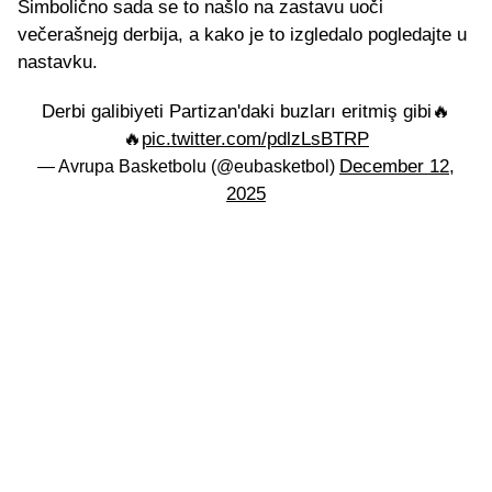
Simbolično sada se to našlo na zastavu uoči
večerašnejg derbija, a kako je to izgledalo pogledajte u
nastavku.
Derbi galibiyeti Partizan'daki buzları eritmiş gibi🔥
🔥
pic.twitter.com/pdlzLsBTRP
December 12,
— Avrupa Basketbolu (@eubasketbol)
2025