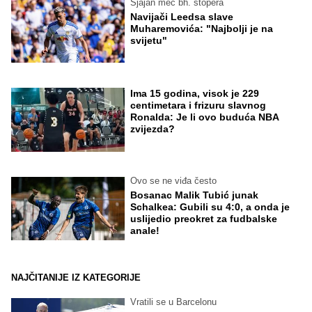
Sjajan meč bh. stopera
Navijači Leedsa slave
Muharemovića: "Najbolji je na
svijetu"
Ima 15 godina, visok je 229
centimetara i frizuru slavnog
Ronalda: Je li ovo buduća NBA
zvijezda?
Ovo se ne viđa često
Bosanac Malik Tubić junak
Schalkea: Gubili su 4:0, a onda je
uslijedio preokret za fudbalske
anale!
NAJČITANIJE IZ KATEGORIJE
Vratili se u Barcelonu