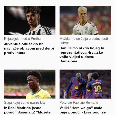
Prijateljski meč u Perthu
Možda mu se želja u budućnosti i
ostvari
Juventus oduševio bh.
Dani Olmo otkrio kojeg bi
navijače objavom pred derbi
reprezentativca Hrvatske
protiv Intera
volio vidjeti u dresu
Barcelone
Saga kojoj se ne nazire kraj
Potvrdio Fabrizio Romano
Iz Real Madrida jasno
Veliki "Here we go" malo
poručili Arsenalu: "Možete
prije ponoći - Liverpool se