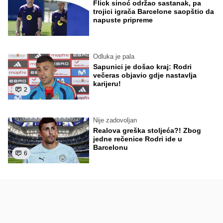
Flick sinoć održao sastanak, pa
trojici igrača Barcelone saopštio da
napuste pripreme
Odluka je pala
Sapunici je došao kraj: Rodri
večeras objavio gdje nastavlja
karijeru!
2
Nije zadovoljan
Realova greška stoljeća?! Zbog
jedne rečenice Rodri ide u
Barcelonu
6