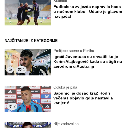
Skandal
Fudbalska zvijezda napravila haos
u noćnom klubu - Udario je glavom
navijača!
NAJČITANIJE IZ KATEGORIJE
Prelijepe scene u Perthu
Igrači Juventusa su shvatili ko je
Kerim Alajbegović kada su stigli na
aerodrom u Australiji
1
Odluka je pala
Sapunici je došao kraj: Rodri
večeras objavio gdje nastavlja
karijeru!
2
Nije zadovoljan