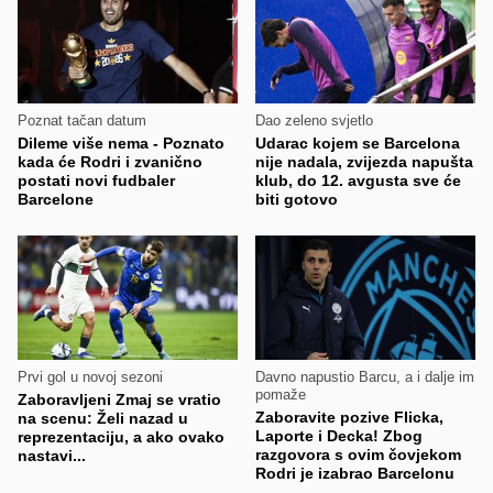
Poznat tačan datum
Dao zeleno svjetlo
Dileme više nema - Poznato
Udarac kojem se Barcelona
kada će Rodri i zvanično
nije nadala, zvijezda napušta
postati novi fudbaler
klub, do 12. avgusta sve će
Barcelone
biti gotovo
Prvi gol u novoj sezoni
Davno napustio Barcu, a i dalje im
pomaže
Zaboravljeni Zmaj se vratio
Zaboravite pozive Flicka,
na scenu: Želi nazad u
Laporte i Decka! Zbog
reprezentaciju, a ako ovako
razgovora s ovim čovjekom
nastavi...
Rodri je izabrao Barcelonu