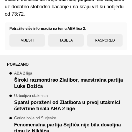
uz dodatno slobodno bacanje i na kraju veliku pobjedu
od 73:72.
Potražite više informacija na temu ABA liga 2:
VIJESTI
TABELA
RASPORED
POVEZANO
ABA 2 liga
Široki razmontirao Zlatibor, maestralna partija
Luke Božića
Uzbudjiva utakmica
Sparsi poraženi od Zlatibora u prvoj utakmici
četvrtine finala ABA 2 lige
Gorica bolja od Sutjeske
Fenomenalna partija Sejfića nije bila dovoljna
timu iz Nikšića