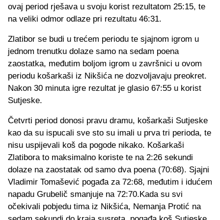
ovaj period rješava u svoju korist rezultatom 25:15, te
na veliki odmor odlaze pri rezultatu 46:31.
Zlatibor se budi u trećem periodu te sjajnom igrom u
jednom trenutku dolaze samo na sedam poena
zaostatka, međutim boljom igrom u završnici u ovom
periodu košarkaši iz Nikšića ne dozvoljavaju preokret.
Nakon 30 minuta igre rezultat je glasio 67:55 u korist
Sutjeske.
Četvrti period donosi pravu dramu, košarkaši Sutjeske
kao da su ispucali sve sto su imali u prva tri perioda, te
nisu uspijevali koš da pogode nikako. Košarkaši
Zlatibora to maksimalno koriste te na 2:26 sekundi
dolaze na zaostatak od samo dva poena (70:68). Sjajni
Vladimir Tomašević pogađa za 72:68, međutim i idućem
napadu Grubelič smanjuje na 72:70.Kada su svi
očekivali pobjedu tima iz Nikšića, Nemanja Protić na
sedam sekundi do kraja susreta, pogađa koš Sutjeske