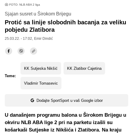
FOTO: NLB ABA 2 liga
Sjajan susret u Širokom Brijegu
Protić sa linije slobodnih bacanja za veliku
pobjedu Zlatibora
25.03.22. - 17:02,
Emir Dindić
KK Sutjeska Nikšić
KK Zlatibor Cajetina
Teme:
Vladimir Tomasevic
Dodajte SportSport u vaš Google izbor
U današnjem programu balona u Širokom Brijegu u
okviru NLB ABA lige 2 pri na parketu izašli su
košarkaši Sutjeske iz Nikšića i Zlatibora. Na kraju