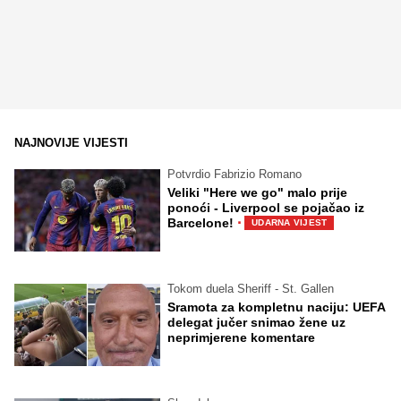
NAJNOVIJE VIJESTI
Potvrdio Fabrizio Romano
Veliki "Here we go" malo prije
ponoći - Liverpool se pojačao iz
·
Barcelone!
UDARNA VIJEST
Tokom duela Sheriff - St. Gallen
Sramota za kompletnu naciju: UEFA
delegat jučer snimao žene uz
neprimjerene komentare