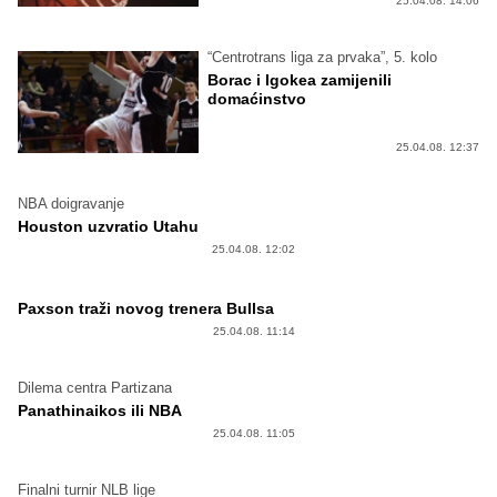
25.04.08. 14:06
“Centrotrans liga za prvaka”, 5. kolo
Borac i Igokea zamijenili
domaćinstvo
25.04.08. 12:37
NBA doigravanje
Houston uzvratio Utahu
25.04.08. 12:02
Paxson traži novog trenera Bullsa
25.04.08. 11:14
Dilema centra Partizana
Panathinaikos ili NBA
25.04.08. 11:05
Finalni turnir NLB lige