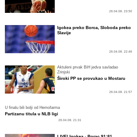
26.04.08. 23:50
Igokea preko Borca, Sloboda preko
Slavije
26.04.08. 22:46
Aktuleni prvak BiH jedva savladao
Zrinjski
Široki PP se provukao u Mostaru
26.04.08. 21:57
U finalu bili bolji od Hemofarma
Partizanu titula u NLB ligi
26.04.08. 21:31
LIVE! Igokea - Borac 91:81