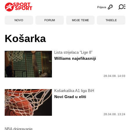
Prijava
Otvori profi
Ot
NOVO
FORUM
MOJE TEME
TABELE
Košarka
Lista strijelaca “Lige 8”
Williams najefikasniji
28.04.08. 14:03
Košarkaška A1 liga BiH
Novi Grad u eliti
28.04.08. 13:24
NBA doigravanje