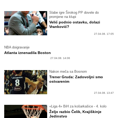
Slabe igre Širokog PP dovele do
promjene na klupi
Velić podnio ostavku, dolazi
Vranković?
27.04.08. 17:05
NBA doigravanje
Atlanta iznenadila Boston
27.04.08. 14:06
Nakon meča sa Bosnom
Trener Gruda: Zadovoljni smo
ostvarenim
27.04.08. 13:47
«Liga 4» BiH za košarkašice - 4. kolo
Željo razbio Čelik, Krajiškinje
Jedinstvo