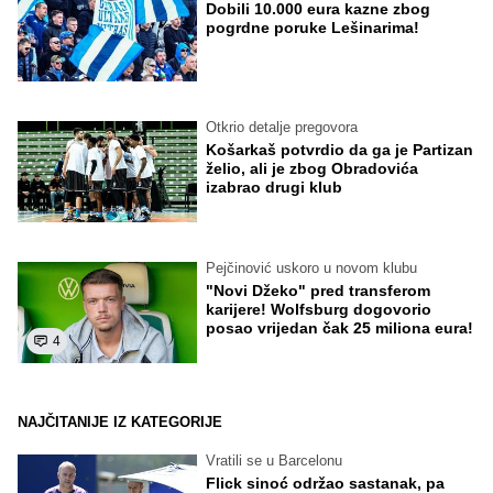
Dobili 10.000 eura kazne zbog
pogrdne poruke Lešinarima!
Otkrio detalje pregovora
Košarkaš potvrdio da ga je Partizan
želio, ali je zbog Obradovića
izabrao drugi klub
Pejčinović uskoro u novom klubu
"Novi Džeko" pred transferom
karijere! Wolfsburg dogovorio
posao vrijedan čak 25 miliona eura!
4
NAJČITANIJE IZ KATEGORIJE
Vratili se u Barcelonu
Flick sinoć održao sastanak, pa