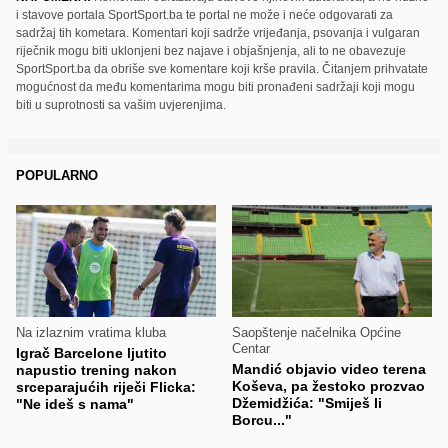
i stavove portala SportSport.ba te portal ne može i neće odgovarati za
sadržaj tih kometara. Komentari koji sadrže vrijeđanja, psovanja i vulgaran
riječnik mogu biti uklonjeni bez najave i objašnjenja, ali to ne obavezuje
SportSport.ba da obriše sve komentare koji krše pravila. Čitanjem prihvatate
mogućnost da među komentarima mogu biti pronađeni sadržaji koji mogu
biti u suprotnosti sa vašim uvjerenjima.
POPULARNO
Na izlaznim vratima kluba
Saopštenje načelnika Općine
Centar
Igrač Barcelone ljutito
Mandić objavio video terena
napustio trening nakon
Koševa, pa žestoko prozvao
srceparajućih riječi Flicka:
Džemidžića: "Smiješ li
"Ne ideš s nama"
Borcu..."