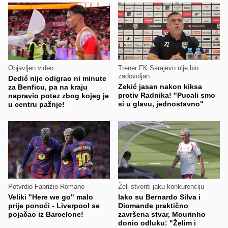
Objavljen video
Trener FK Sarajevo nije bio
zadovoljan
Dedić nije odigrao ni minute
Zekić jasan nakon kiksa
za Benficu, pa na kraju
protiv Radnika! "Pucali smo
napravio potez zbog kojeg je
si u glavu, jednostavno"
u centru pažnje!
Potvrdio Fabrizio Romano
Želi stvoriti jaku konkurenciju
Veliki "Here we go" malo
Iako su Bernardo Silva i
prije ponoći - Liverpool se
Diomande praktično
pojačao iz Barcelone!
završena stvar, Mourinho
donio odluku: "Želim i