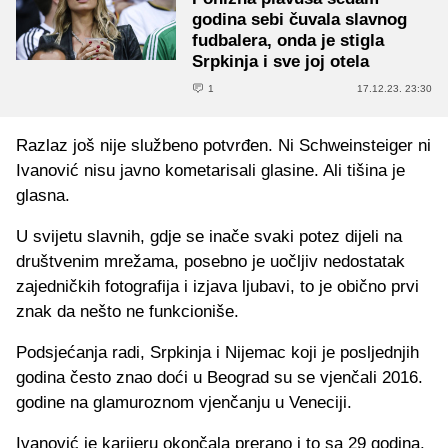
godina sebi čuvala slavnog
fudbalera, onda je stigla
Srpkinja i sve joj otela
1
17.12.23. 23:30
Razlaz još nije službeno potvrđen. Ni Schweinsteiger ni
Ivanović nisu javno kometarisali glasine. Ali tišina je
glasna.
U svijetu slavnih, gdje se inače svaki potez dijeli na
društvenim mrežama, posebno je uočljiv nedostatak
zajedničkih fotografija i izjava ljubavi, to je obično prvi
znak da nešto ne funkcioniše.
Podsjećanja radi, Srpkinja i Nijemac koji je posljednjih
godina često znao doći u Beograd su se vjenčali 2016.
godine na glamuroznom vjenčanju u Veneciji.
Ivanović je karijeru okončala prerano i to sa 29 godina.