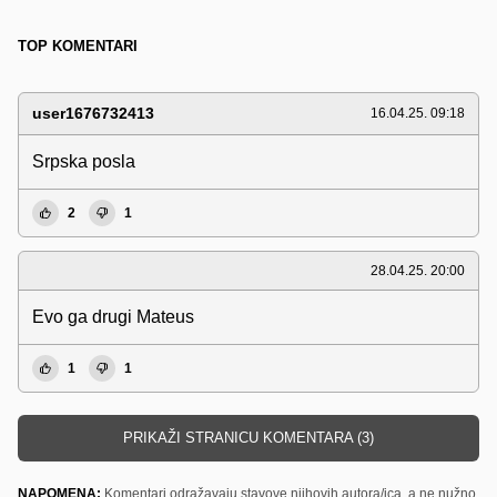
TOP KOMENTARI
user1676732413
16.04.25. 09:18
Srpska posla
2
1
28.04.25. 20:00
Evo ga drugi Mateus
1
1
PRIKAŽI STRANICU KOMENTARA (3)
NAPOMENA:
Komentari odražavaju stavove njihovih autora/ica, a ne nužno