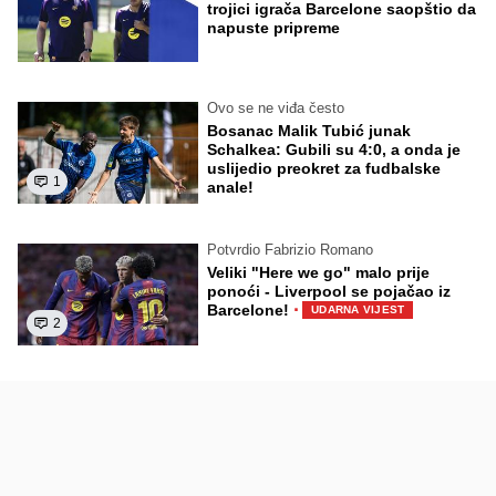
trojici igrača Barcelone saopštio da
napuste pripreme
Ovo se ne viđa često
Bosanac Malik Tubić junak
Schalkea: Gubili su 4:0, a onda je
uslijedio preokret za fudbalske
1
anale!
Potvrdio Fabrizio Romano
Veliki "Here we go" malo prije
ponoći - Liverpool se pojačao iz
·
Barcelone!
UDARNA VIJEST
2