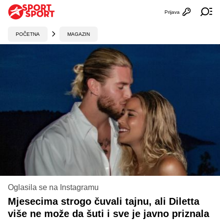
Prijava
Otvori profi
Ot
POČETNA
MAGAZIN
Oglasila se na Instagramu
Mjesecima strogo čuvali tajnu, ali Diletta
više ne može da šuti i sve je javno priznala