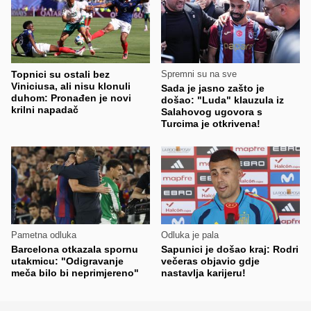
Topnici su ostali bez
Spremni su na sve
Viniciusa, ali nisu klonuli
Sada je jasno zašto je
duhom: Pronađen je novi
došao: "Luda" klauzula iz
krilni napadač
Salahovog ugovora s
Turcima je otkrivena!
Pametna odluka
Odluka je pala
Barcelona otkazala spornu
Sapunici je došao kraj: Rodri
utakmicu: "Odigravanje
večeras objavio gdje
meča bilo bi neprimjereno"
nastavlja karijeru!