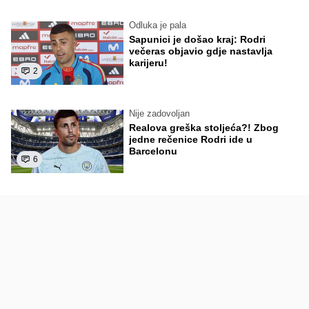
Odluka je pala
Sapunici je došao kraj: Rodri
večeras objavio gdje nastavlja
karijeru!
2
Nije zadovoljan
Realova greška stoljeća?! Zbog
jedne rečenice Rodri ide u
Barcelonu
6