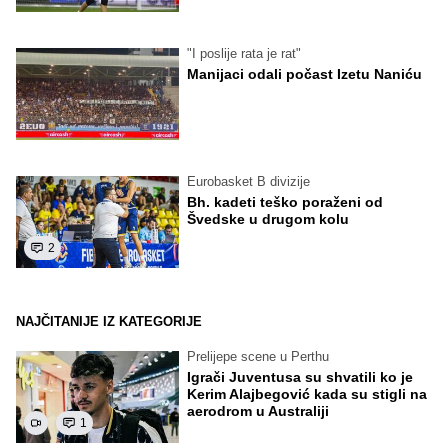
"I poslije rata je rat"
Manijaci odali počast Izetu Naniću
Eurobasket B divizije
Bh. kadeti teško poraženi od
Švedske u drugom kolu
2
NAJČITANIJE IZ KATEGORIJE
Prelijepe scene u Perthu
Igrači Juventusa su shvatili ko je
Kerim Alajbegović kada su stigli na
aerodrom u Australiji
1