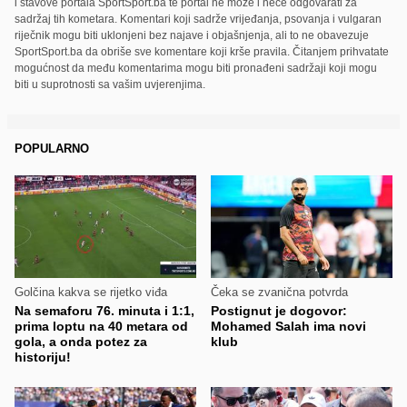
i stavove portala SportSport.ba te portal ne može i neće odgovarati za
sadržaj tih kometara. Komentari koji sadrže vrijeđanja, psovanja i vulgaran
riječnik mogu biti uklonjeni bez najave i objašnjenja, ali to ne obavezuje
SportSport.ba da obriše sve komentare koji krše pravila. Čitanjem prihvatate
mogućnost da među komentarima mogu biti pronađeni sadržaji koji mogu
biti u suprotnosti sa vašim uvjerenjima.
POPULARNO
Golčina kakva se rijetko viđa
Čeka se zvanična potvrda
Na semaforu 76. minuta i 1:1,
Postignut je dogovor:
prima loptu na 40 metara od
Mohamed Salah ima novi
gola, a onda potez za
klub
historiju!