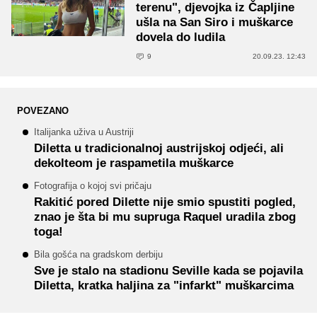
terenu", djevojka iz Čapljine
ušla na San Siro i muškarce
dovela do ludila
9
20.09.23. 12:43
POVEZANO
Italijanka uživa u Austriji
Diletta u tradicionalnoj austrijskoj odjeći, ali
dekolteom je raspametila muškarce
Fotografija o kojoj svi pričaju
Rakitić pored Dilette nije smio spustiti pogled,
znao je šta bi mu supruga Raquel uradila zbog
toga!
Bila gošća na gradskom derbiju
Sve je stalo na stadionu Seville kada se pojavila
Diletta, kratka haljina za "infarkt" muškarcima