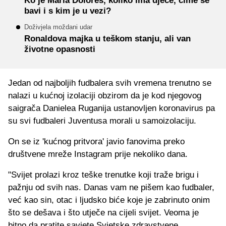
Ko je Maria Dolores, koliko ima djece, čime se
bavi i s kim je u vezi?
Doživjela moždani udar
Ronaldova majka u teškom stanju, ali van
životne opasnosti
Jedan od najboljih fudbalera svih vremena trenutno se
nalazi u kućnoj izolaciji obzirom da je kod njegovog
saigrača Danielea Ruganija ustanovljen koronavirus pa
su svi fudbaleri Juventusa morali u samoizolaciju.
On se iz 'kućnog pritvora' javio fanovima preko
društvene mreže Instagram prije nekoliko dana.
"Svijet prolazi kroz teške trenutke koji traže brigu i
pažnju od svih nas. Danas vam ne pišem kao fudbaler,
već kao sin, otac i ljudsko biće koje je zabrinuto onim
što se dešava i što utječe na cijeli svijet. Veoma je
bitno da pratite savjete Svjetske zdravstvene