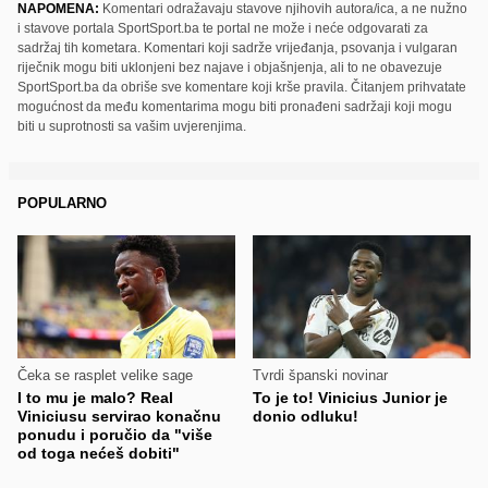
NAPOMENA:
Komentari odražavaju stavove njihovih autora/ica, a ne nužno
i stavove portala SportSport.ba te portal ne može i neće odgovarati za
sadržaj tih kometara. Komentari koji sadrže vrijeđanja, psovanja i vulgaran
riječnik mogu biti uklonjeni bez najave i objašnjenja, ali to ne obavezuje
SportSport.ba da obriše sve komentare koji krše pravila. Čitanjem prihvatate
mogućnost da među komentarima mogu biti pronađeni sadržaji koji mogu
biti u suprotnosti sa vašim uvjerenjima.
POPULARNO
Čeka se rasplet velike sage
Tvrdi španski novinar
I to mu je malo? Real
To je to! Vinicius Junior je
Viniciusu servirao konačnu
donio odluku!
ponudu i poručio da "više
od toga nećeš dobiti"