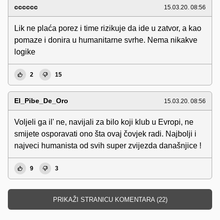
cccccc
15.03.20. 08:56
Lik ne plaća porez i time rizikuje da ide u zatvor, a kao
pomaze i donira u humanitarne svrhe. Nema nikakve
logike
2
15
El_Pibe_De_Oro
15.03.20. 08:56
Voljeli ga il' ne, navijali za bilo koji klub u Evropi, ne
smijete osporavati ono šta ovaj čovjek radi. Najbolji i
najveci humanista od svih super zvijezda današnjice !
9
3
PRIKAŽI STRANICU KOMENTARA (22)