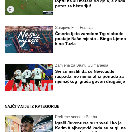
loptu na 40 metara od gola, a onda
potez za historiju!
Sarajevo Film Festival
Četvrto ljeto zaredom Trg slobode
postaje Naše mjesto - Bingo Ljetno
kino Tuzla
Zamjena za Brunu Guimaraesa
Svi su mislili da se Newcastle
raspada, no nemoralna ponuda za
njemačkog igrača govori drugačije
NAJČITANIJE IZ KATEGORIJE
Prelijepe scene u Perthu
Igrači Juventusa su shvatili ko je
Kerim Alajbegović kada su stigli na