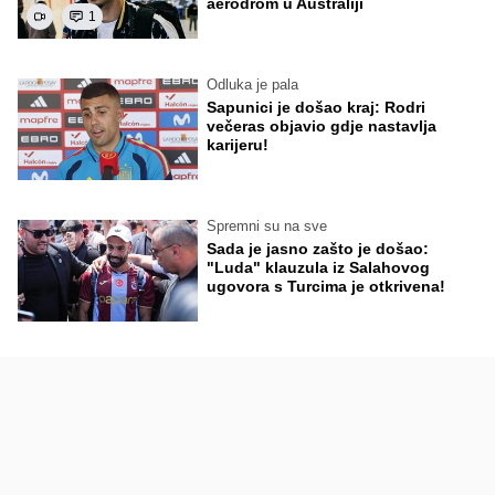
aerodrom u Australiji
1
Odluka je pala
Sapunici je došao kraj: Rodri
večeras objavio gdje nastavlja
karijeru!
Spremni su na sve
Sada je jasno zašto je došao:
"Luda" klauzula iz Salahovog
ugovora s Turcima je otkrivena!