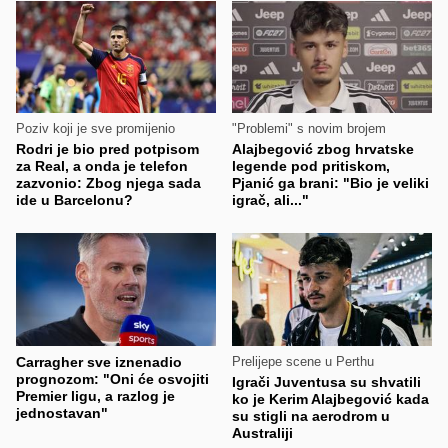
Poziv koji je sve promijenio
"Problemi" s novim brojem
Rodri je bio pred potpisom
Alajbegović zbog hrvatske
za Real, a onda je telefon
legende pod pritiskom,
zazvonio: Zbog njega sada
Pjanić ga brani: "Bio je veliki
ide u Barcelonu?
igrač, ali..."
Carragher sve iznenadio
Prelijepe scene u Perthu
prognozom: "Oni će osvojiti
Igrači Juventusa su shvatili
Premier ligu, a razlog je
ko je Kerim Alajbegović kada
jednostavan"
su stigli na aerodrom u
Australiji