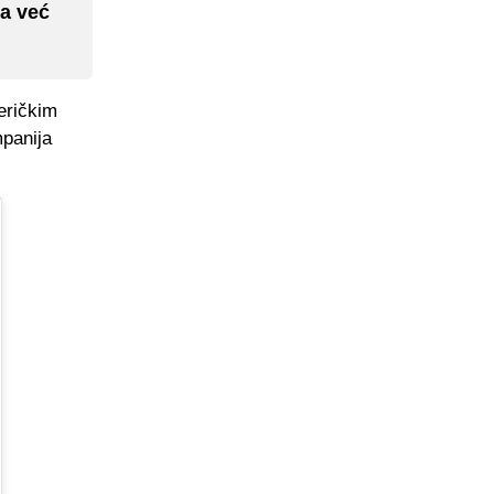
na već
eričkim
panija