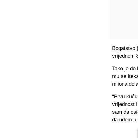
Bogatstvo j
vrijednom 8
Tako je do 
mu se iteka
miiona dola
"Prvu kuću
vrijednost 
sam da osig
da uđem u t