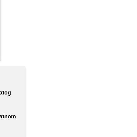
atog
latnom