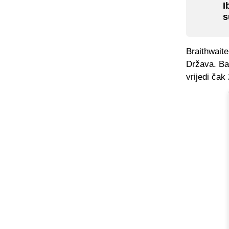
I
s
Braithwait
Država. Ba
vrijedi čak