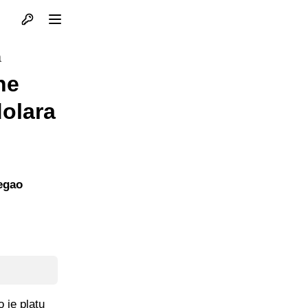
Otvori profil
Otvori meni
a
ne
dolara
egao
 je platu