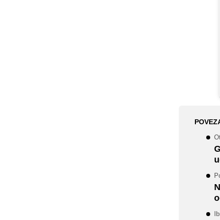
POVEZ
O
G
u
P
N
o
Ib