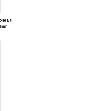
olara u
dnim