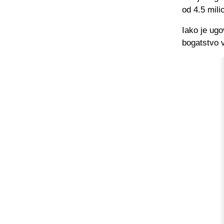
od 4.5 mili
Iako je ug
bogatstvo v