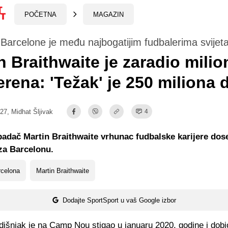
POČETNA
MAGAZIN
arcelone je među najbogatijim fudbalerima svijet
n Braithwaite je zaradio milio
erena: 'Težak' je 250 miliona 
:27,
Midhat Šljivak
4
adač Martin Braithwaite vrhunac fudbalske karijere dos
za Barcelonu.
rcelona
Martin Braithwaite
Dodajte SportSport u vaš Google izbor
išnjak je na Camp Nou stigao u januaru 2020. godine i dobio