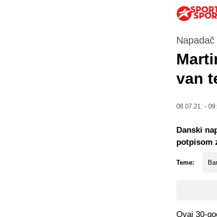
Napadač B
Marti
van t
08.07.21. - 09
Danski nap
potpisom 
Teme:
Ba
Ovaj 30-god