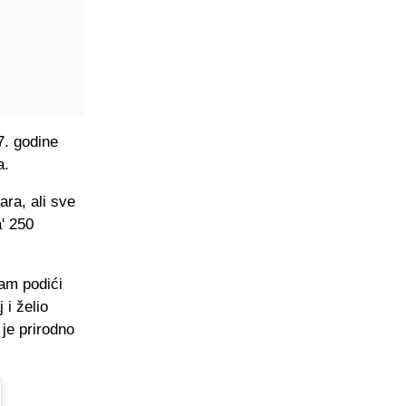
7. godine
a.
ara, ali sve
a' 250
am podići
 i želio
 je prirodno