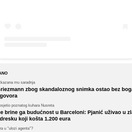
ANO
tkazana mu saradnja
riezmann zbog skandaloznog snimka ostao bez bog
govora
osjetio poznatog kuhara Nusreta
e brine ga budućnost u Barceloni: Pjanić uživao u z
dresku koji košta 1.200 eura
ra u "ulozi agenta"?