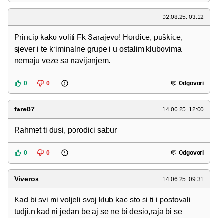
02.08.25. 03:12
Princip kako voliti Fk Sarajevo! Hordice, puškice,
sjever i te kriminalne grupe i u ostalim klubovima
nemaju veze sa navijanjem.
0
0
Odgovori
fare87
14.06.25. 12:00
Rahmet ti dusi, porodici sabur
0
0
Odgovori
Viveros
14.06.25. 09:31
Kad bi svi mi voljeli svoj klub kao sto si ti i postovali
tudji,nikad ni jedan belaj se ne bi desio,raja bi se