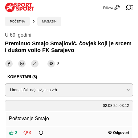
Prijava
Otvori profi
Ot
POČETNA
MAGAZIN
U 69. godini
Preminuo Smajo Smajlović, čovjek koji je srcem
i dušom volio FK Sarajevo
8
KOMENTARI (8)
Sortiraj
02.08.25. 03:12
Poštovanje Smajo
2
0
Odgovori