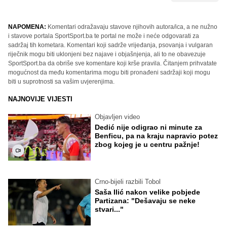
NAPOMENA:
Komentari odražavaju stavove njihovih autora/ica, a ne nužno
i stavove portala SportSport.ba te portal ne može i neće odgovarati za
sadržaj tih kometara. Komentari koji sadrže vrijeđanja, psovanja i vulgaran
riječnik mogu biti uklonjeni bez najave i objašnjenja, ali to ne obavezuje
SportSport.ba da obriše sve komentare koji krše pravila. Čitanjem prihvatate
mogućnost da među komentarima mogu biti pronađeni sadržaji koji mogu
biti u suprotnosti sa vašim uvjerenjima.
NAJNOVIJE VIJESTI
Objavljen video
Dedić nije odigrao ni minute za
Benficu, pa na kraju napravio potez
zbog kojeg je u centru pažnje!
Crno-bijeli razbili Tobol
Saša Ilić nakon velike pobjede
Partizana: "Dešavaju se neke
stvari..."