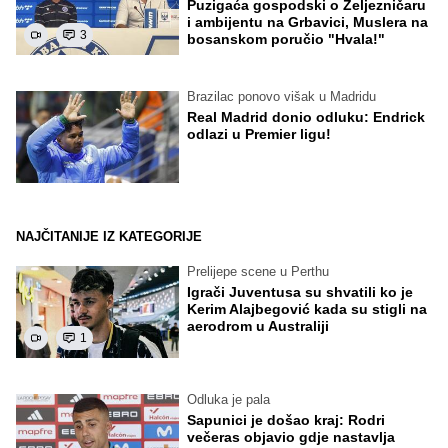
Puzigaća gospodski o Željezničaru
i ambijentu na Grbavici, Muslera na
3
bosanskom poručio "Hvala!"
Brazilac ponovo višak u Madridu
Real Madrid donio odluku: Endrick
odlazi u Premier ligu!
NAJČITANIJE IZ KATEGORIJE
Prelijepe scene u Perthu
Igrači Juventusa su shvatili ko je
Kerim Alajbegović kada su stigli na
aerodrom u Australiji
1
Odluka je pala
Sapunici je došao kraj: Rodri
večeras objavio gdje nastavlja