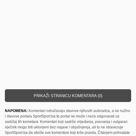
PRIKAŽI STRANICU KOMENTARA (0)
NAPOMENA:
Komentari odražavaju stavove njihovih autora/ica, a ne nužno
i stavove portala SportSport.ba te portal ne može i neće odgovarati za
sadržaj tih kometara. Komentari koji sadrže vrijeđanja, psovanja i vulgaran
riječnik mogu biti uklonjeni bez najave i objašnjenja, ali to ne obavezuje
SportSport.ba da obriše sve komentare koji krše pravila. Čitanjem prihvatate