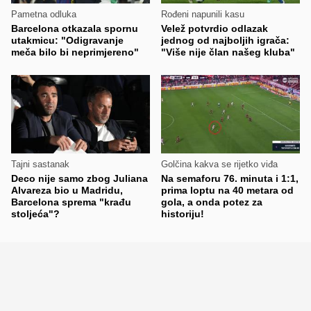
Pametna odluka
Rođeni napunili kasu
Barcelona otkazala spornu
Velež potvrdio odlazak
utakmicu: "Odigravanje
jednog od najboljih igrača:
meča bilo bi neprimjereno"
"Više nije član našeg kluba"
Tajni sastanak
Golčina kakva se rijetko viđa
Deco nije samo zbog Juliana
Na semaforu 76. minuta i 1:1,
Alvareza bio u Madridu,
prima loptu na 40 metara od
Barcelona sprema "krađu
gola, a onda potez za
stoljeća"?
historiju!