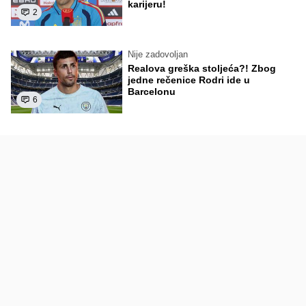
karijeru!
2
Nije zadovoljan
Realova greška stoljeća?! Zbog
jedne rečenice Rodri ide u
Barcelonu
6