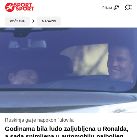
Prijava
Otvori profi
Ot
POČETNA
MAGAZIN
Ruskinja ga je napokon "ulovila"
Godinama bila ludo zaljubljena u Ronalda,
a sada snimljena u automobilu najboljeg