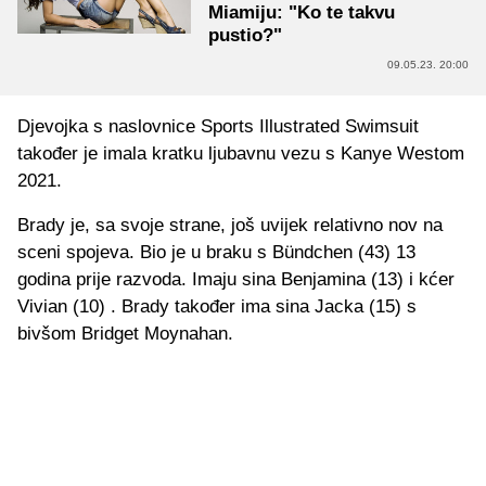
Miamiju: "Ko te takvu
pustio?"
09.05.23. 20:00
Djevojka s naslovnice Sports Illustrated Swimsuit
također je imala kratku ljubavnu vezu s Kanye Westom
2021.
Brady je, sa svoje strane, još uvijek relativno nov na
sceni spojeva. Bio je u braku s Bündchen (43) 13
godina prije razvoda. Imaju sina Benjamina (13) i kćer
Vivian (10) . Brady također ima sina Jacka (15) s
bivšom Bridget Moynahan.