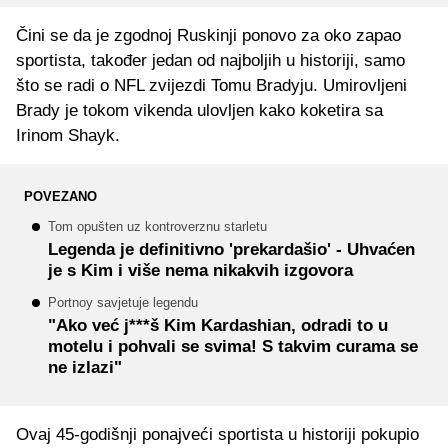
Čini se da je zgodnoj Ruskinji ponovo za oko zapao
sportista, također jedan od najboljih u historiji, samo
što se radi o NFL zvijezdi Tomu Bradyju. Umirovljeni
Brady je tokom vikenda ulovljen kako koketira sa
Irinom Shayk.
POVEZANO
Tom opušten uz kontroverznu starletu
Legenda je definitivno 'prekardašio' - Uhvaćen
je s Kim i više nema nikakvih izgovora
Portnoy savjetuje legendu
"Ako već j***š Kim Kardashian, odradi to u
motelu i pohvali se svima! S takvim curama se
ne izlazi"
Ovaj 45-godišnji ponajveći sportista u historiji pokupio