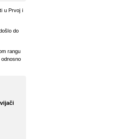
i u Prvoj i
došlo do
gom rangu
, odnosno
vijači