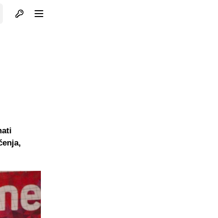
Otvori profil
Otvori meni
ati
čenja,