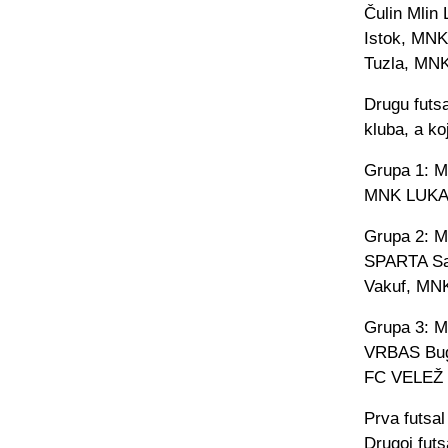
Čulin Mlin
Istok, MNK
Tuzla, MNK
Drugu futsa
kluba, a koj
Grupa 1: 
MNK LUKA
Grupa 2: 
SPARTA Sa
Vakuf, MN
Grupa 3: 
VRBAS Bu
FC VELEŽ 
Prva futsal
Drugoj futs