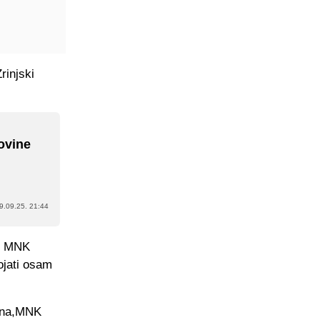
rinjski
ovine
9.09.25. 21:44
ju MNK
ojati osam
jina,MNK