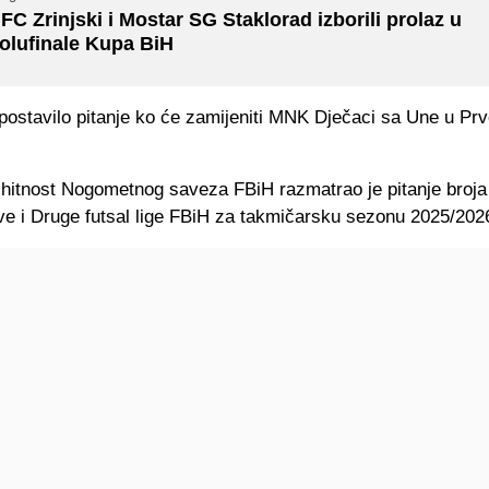
FC Zrinjski i Mostar SG Staklorad izborili prolaz u
olufinale Kupa BiH
stavilo pitanje ko će zamijeniti MNK Dječaci sa Une u Prvoj
hitnost Nogometnog saveza FBiH razmatrao je pitanje broja i
ve i Druge futsal lige FBiH za takmičarsku sezonu 2025/202