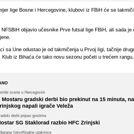
jer lige Bosne i Hercegovine, klubovi iz FBiH će se takmičit
NFSBiH objavio učesnike Prve futsal lige FBiH, ali sada je 
jene.
i sa Une odustao je od takmičenja u Prvoj ligi, tačnije dru
. Klub iz Bihaća će tako novu sezonu početi u trećem rangu
ANO
emile scene u Hercegovini
 Mostaru gradski derbi bio prekinut na 15 minuta, na
rinjskog napali igrače Veleža
adski derbi pripao gostima
ostar SG Staklorad razbio HFC Zrinjski
igrane četvrtfinalne utakmice