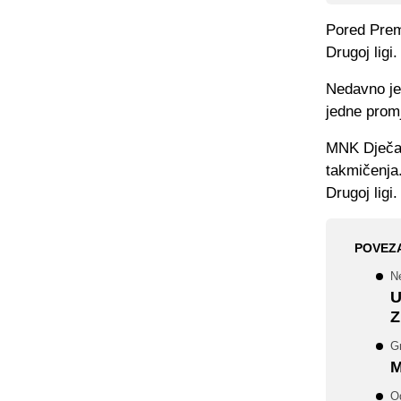
Pored Premi
Drugoj ligi.
Nedavno je 
jedne prom
MNK Dječac
takmičenja
Drugoj ligi.
POVEZ
N
U
Z
Gr
M
Od