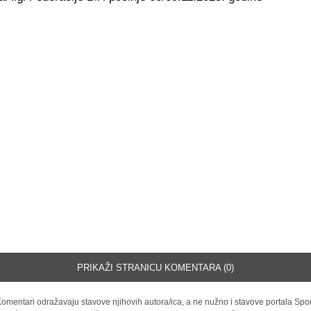
PRIKAŽI STRANICU KOMENTARA (0)
omentari odražavaju stavove njihovih autora/ica, a ne nužno i stavove portala Spor