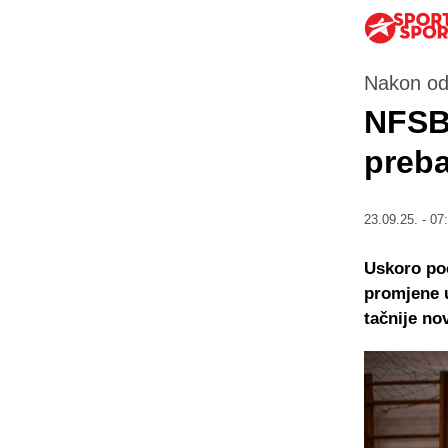
Nakon od
NFSBi
preba
23.09.25. - 07
Uskoro poč
promjene u
tačnije no