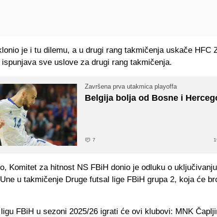
onio je i tu dilemu, a u drugi rang takmičenja uskače HFC Z
 ispunjava sve uslove za drugi rang takmičenja.
Završena prva utakmica playoffa
Belgija bolja od Bosne i Herceg
7
1
o, Komitet za hitnost NS FBiH donio je odluku o uključivan
Une u takmičenje Druge futsal lige FBiH grupa 2, koja će br
 ligu FBiH u sezoni 2025/26 igrati će ovi klubovi: MNK Čapl