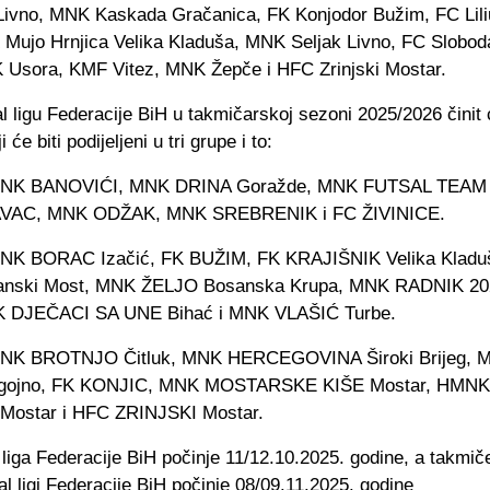
 Livno, MNK Kaskada Gračanica, FK Konjodor Bužim, FC Lil
 Mujo Hrnjica Velika Kladuša, MNK Seljak Livno, FC Slobo
 Usora, KMF Vitez, MNK Žepče i HFC Zrinjski Mostar.
l ligu Federacije BiH u takmičarskoj sezoni 2025/2026 činit
i će biti podijeljeni u tri grupe i to:
MNK BANOVIĆI, MNK DRINA Goražde, MNK FUTSAL TEAM 
VAC, MNK ODŽAK, MNK SREBRENIK i FC ŽIVINICE.
MNK BORAC Izačić, FK BUŽIM, FK KRAJIŠNIK Velika Klad
nski Most, MNK ŽELJO Bosanska Krupa, MNK RADNIK 202
K DJEČACI SA UNE Bihać i MNK VLAŠIĆ Turbe.
MNK BROTNJO Čitluk, MNK HERCEGOVINA Široki Brijeg, 
gojno, FK KONJIC, MNK MOSTARSKE KIŠE Mostar, HMN
Mostar i HFC ZRINJSKI Mostar.
 liga Federacije BiH počinje 11/12.10.2025. godine, a takmič
al ligi Federacije BiH počinje 08/09.11.2025. godine