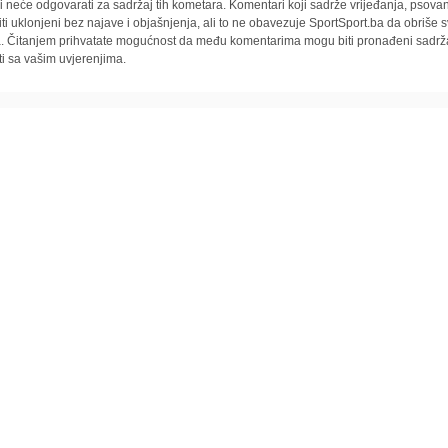
i neće odgovarati za sadržaj tih kometara. Komentari koji sadrže vrijeđanja, psovan
iti uklonjeni bez najave i objašnjenja, ali to ne obavezuje SportSport.ba da obriše
la. Čitanjem prihvatate mogućnost da među komentarima mogu biti pronađeni sadrža
ti sa vašim uvjerenjima.