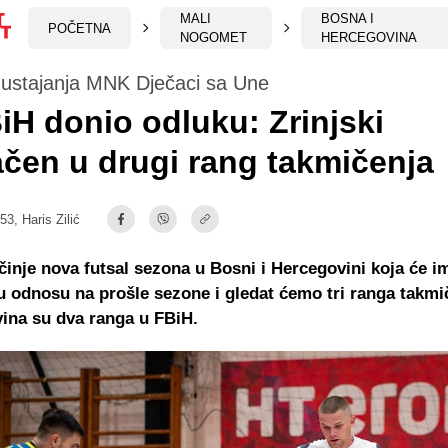
MALI
BOSNA I
POČETNA
NOGOMET
HERCEGOVINA
ustajanja MNK Dječaci sa Une
H donio odluku: Zrinjski
čen u drugi rang takmičenja
:53,
Haris Zilić
inje nova futsal sezona u Bosni i Hercegovini koja će im
 odnosu na prošle sezone i gledat ćemo tri ranga takmi
vina su dva ranga u FBiH.