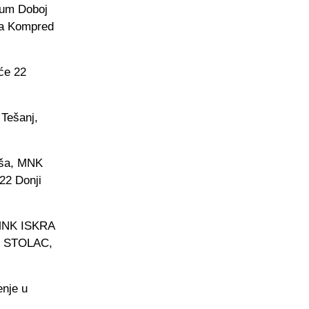
ium Doboj
da Kompred
 će 22
Tešanj,
uša, MNK
2 Donji
MNK ISKRA
K STOLAC,
enje u