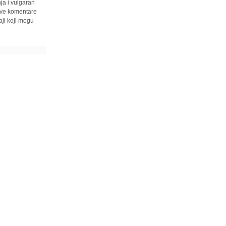
ja i vulgaran
 sve komentare
ji koji mogu