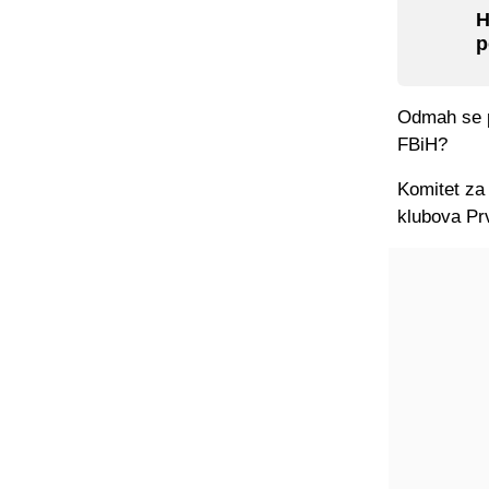
H
p
Odmah se po
FBiH?
Komitet za 
klubova Pr