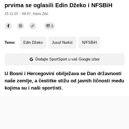
prvima se oglasili Edin Džeko i NFSBiH
25.11.25. - 09:47,
Haris Zilić
1
Teme:
Edin Džeko
Jusuf Nurkić
N/FSBiH
Dodajte SportSport u vaš Google izbor
U Bosni i Hercegovini obilježava se Dan državnosti
naše zemlje, a čestitke stižu od javnih ličnosti među
kojima su i naši sportisti.