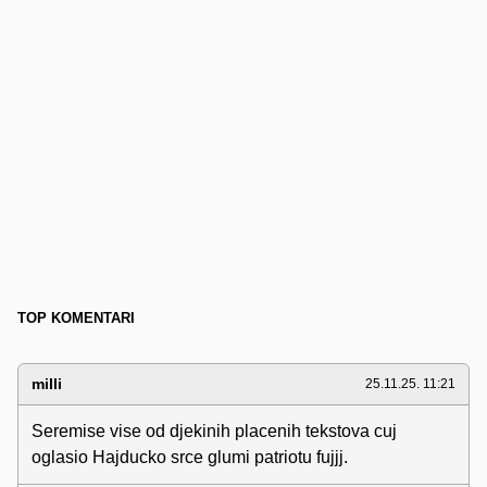
TOP KOMENTARI
milli
25.11.25. 11:21
Seremise vise od djekinih placenih tekstova cuj
oglasio Hajducko srce glumi patriotu fujjj.