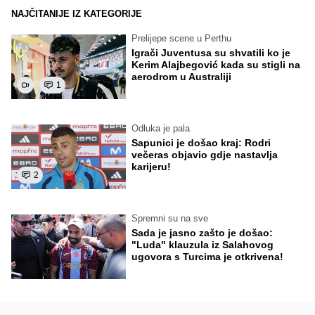
NAJČITANIJE IZ KATEGORIJE
Prelijepe scene u Perthu
Igrači Juventusa su shvatili ko je
Kerim Alajbegović kada su stigli na
aerodrom u Australiji
1
Odluka je pala
Sapunici je došao kraj: Rodri
večeras objavio gdje nastavlja
karijeru!
2
Spremni su na sve
Sada je jasno zašto je došao:
"Luda" klauzula iz Salahovog
ugovora s Turcima je otkrivena!