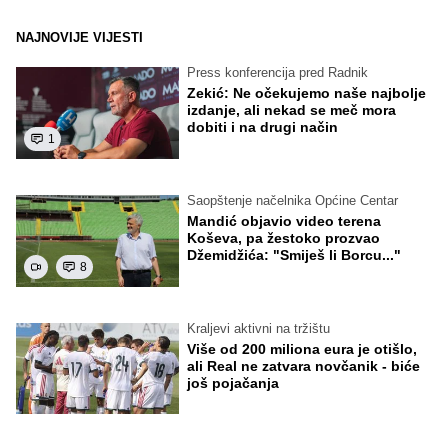
NAJNOVIJE VIJESTI
Press konferencija pred Radnik
Zekić: Ne očekujemo naše najbolje
izdanje, ali nekad se meč mora
dobiti i na drugi način
1
Saopštenje načelnika Općine Centar
Mandić objavio video terena
Koševa, pa žestoko prozvao
Džemidžića: "Smiješ li Borcu..."
8
Kraljevi aktivni na tržištu
Više od 200 miliona eura je otišlo,
ali Real ne zatvara novčanik - biće
još pojačanja