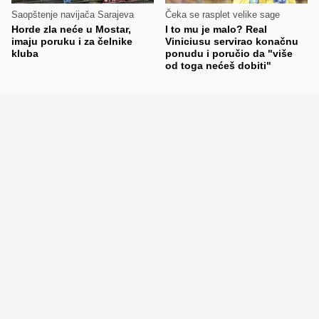
Saopštenje navijača Sarajeva
Čeka se rasplet velike sage
Horde zla neće u Mostar,
I to mu je malo? Real
imaju poruku i za čelnike
Viniciusu servirao konačnu
kluba
ponudu i poručio da "više
od toga nećeš dobiti"