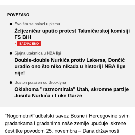
POVEZANO
Evo šta se nalazi u pismu
Željezničar uputio protest Takmičarskoj komisiji
FS BiH
·
SAZNAJEMO
Sjajna utakmica u NBA ligi
Double-double Nurkića protiv Lakersa, Dončić
uradio ono što niko nikada u historiji NBA lige
nije!
Boston poražen od Brooklyna
Oklahoma "razmontirala" Utah, skromne partije
Jusufa Nurkića i Luke Garze
"Nogometni/Fudbalski savez Bosne i Hercegovine svim
građankama i građanima naše zemlje upućuje iskrene
čestitke povodom 25. novembra – Dana državnosti