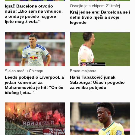
Igrač Barcelone otvorio
Osvojio je s ekipom 21 trofej
dušu: „Bio sam na vrhuncu,
Kraj jedne ere: Barcelona se i
a onda je počelo najgore
definitivno riješila svoje
ljeto mog života“
legende
Sjajan meč u Chicagu
Bravo majstore
Leeds pobijedio Liverpool, a
Haris Tabaković junak
jedan komentar za
Salzburga: Ušao i pogodio
Muharemovića je hit: "On će
za veliku pobjedu
idućeg ljeta..."