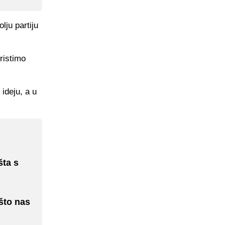
ju partiju
oristimo
 ideju, a u
šta s
što nas