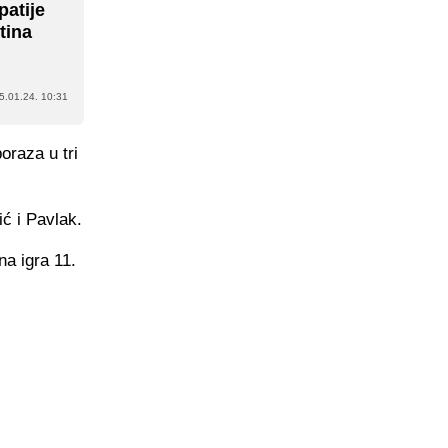
patije
tina
5.01.24. 10:31
oraza u tri
ć i Pavlak.
a igra 11.