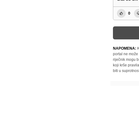
0
NAPOMENA:
K
portal ne može 
riječnik mogu b
koji krše pravi
biti u suprotnos