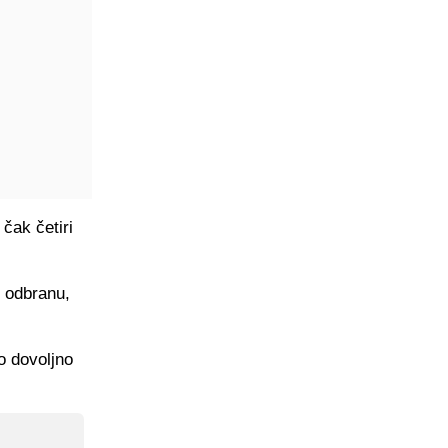
čak četiri
u odbranu,
lo dovoljno