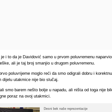
 je i to da je Davidović samo u prvom poluvremenu naparvio 
eške, ali je taj broj smanjio u drugom poluvremenu.
rvo poluvrijeme moglo reći da smo odigrali dobru i korektn
 dijelu utakmice nije bio slučaj.
rali smo barem nešto bolje u napadu, ali ništa od toga nije bi
gne poraz na ovoj utakmici.
Desni bek naše reprezentacije