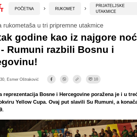
PRIJATELJSKE
POČETNA
RUKOMET
UTAKMICE
a rukometaša u tri pripremne utakmice
ak godine kao iz najgore no
- Rumuni razbili Bosnu i
egovinu!
:30,
Esmer Oštraković
10
reprezentacija Bosne i Hercegovine poražena je i u tr
okviru Yellow Cupa. Ovaj put slavili Su Rumuni, a konača
9.