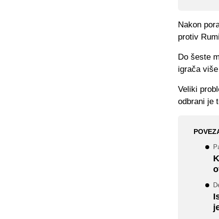
Nakon poraz
protiv Rumin
Do šeste mi
igrača viš
Veliki prob
odbrani je 
POVEZ
Pa
K
o
D
I
j