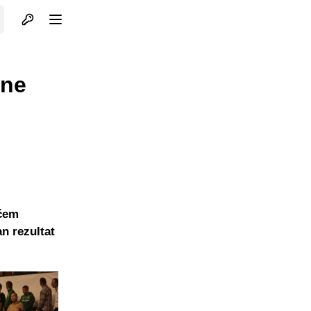
Otvori profil
Otvori meni
ćne
ećem
n rezultat