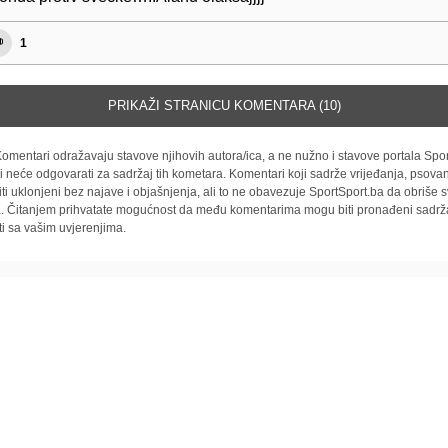
1
PRIKAŽI STRANICU KOMENTARA (10)
omentari odražavaju stavove njihovih autora/ica, a ne nužno i stavove portala Spor
i neće odgovarati za sadržaj tih kometara. Komentari koji sadrže vrijeđanja, psovan
iti uklonjeni bez najave i objašnjenja, ali to ne obavezuje SportSport.ba da obriše
la. Čitanjem prihvatate mogućnost da među komentarima mogu biti pronađeni sadrža
ti sa vašim uvjerenjima.