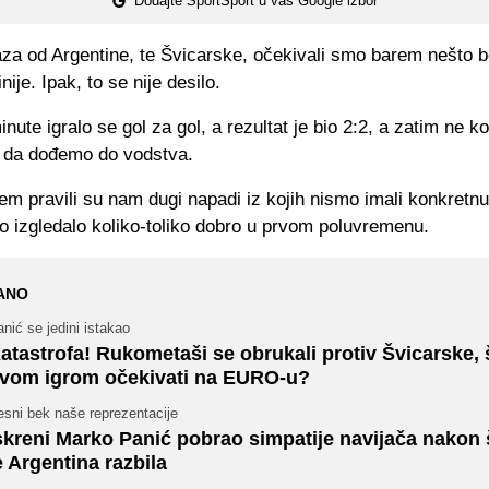
Dodajte SportSport u vaš Google izbor
a od Argentine, te Švicarske, očekivali smo barem nešto bol
ije. Ipak, to se nije desilo.
nute igralo se gol za gol, a rezultat je bio 2:2, a zatim ne k
e da dođemo do vodstva.
lem pravili su nam dugi napadi iz kojih nismo imali konkretnu
to izgledalo koliko-toliko dobro u prvom poluvremenu.
ANO
nić se jedini istakao
atastrofa! Rukometaši se obrukali protiv Švicarske, 
vom igrom očekivati na EURO-u?
esni bek naše reprezentacije
skreni Marko Panić pobrao simpatije navijača nakon 
e Argentina razbila