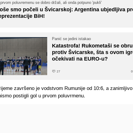
prvom poluvremenu se dobro držali, ali onda potpuno 'pukli'
oše smo počeli u Švicarskoj: Argentina ubjedljiva pr
eprezentacije BiH!
Panić se jedini istakao
Katastrofa! Rukometaši se obru
protiv Švicarske, šta s ovom ig
očekivati na EURO-u?
27
0
rijeme završeno je vodstvom Rumunije od 10:6, a zanimljivo
nismo postigli gol u prvom poluvrmenu.