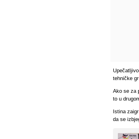
Upečatljivo
tehničke gr
Ako se za p
to u drugom
Istina zaig
da se izbje