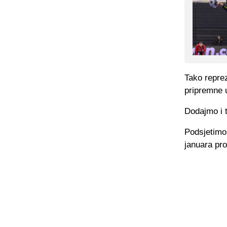
Tako reprez
pripremne 
Dodajmo i t
Podsjetimo
januara pr