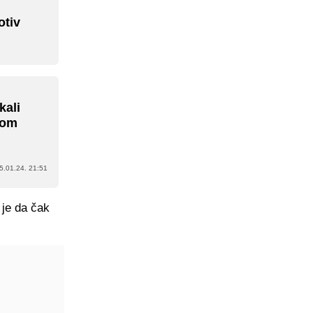
otiv
kali
rom
5.01.24. 21:51
 je da čak