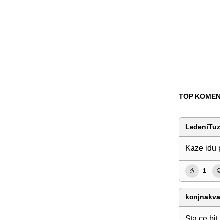
TOP KOMEN
LedeniTuz
Kaze idu
1
konjnakva
Sta ce bit