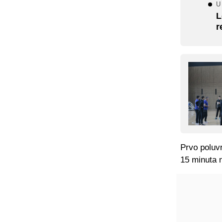
U 
L
r
Prvo poluv
15 minuta 