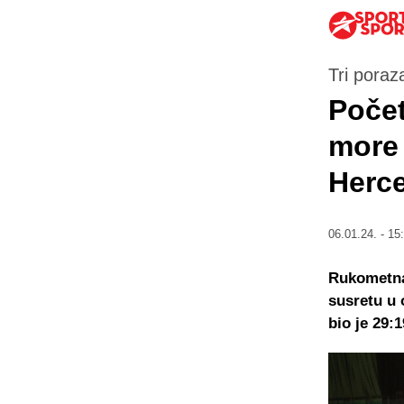
Tri poraz
Počet
more 
Herc
06.01.24. - 15
Rukometna 
susretu u 
bio je 29:1