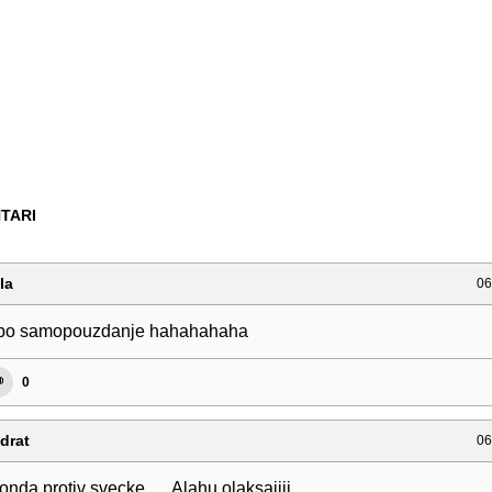
TARI
la
06
 po samopouzdanje hahahahaha
0
drat
06
 onda protiv svecke…..Alahu olaksajjjj