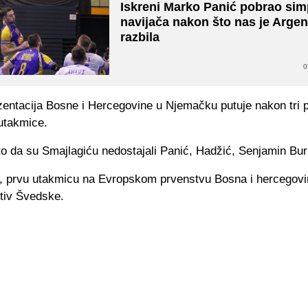
Iskreni Marko Panić pobrao sim
navijača nakon što nas je Argen
razbila
0
entacija Bosne i Hercegovine u Njemačku putuje nakon tri p
utakmice.
o da su Smajlagiću nedostajali Panić, Hadžić, Senjamin Buri
, prvu utakmicu na Evropskom prvenstvu Bosna i hercegovin
otiv Švedske.