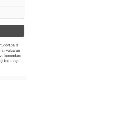
tSport.ba te
ja i vulgaran
 sve komentare
ji koji mogu