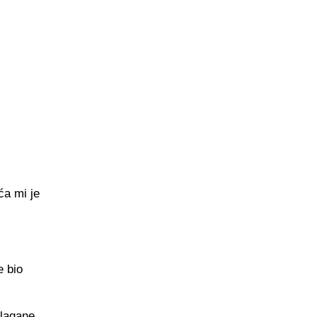
ća mi je
e bio
 lagane