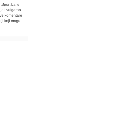
tSport.ba te
ja i vulgaran
 sve komentare
ji koji mogu