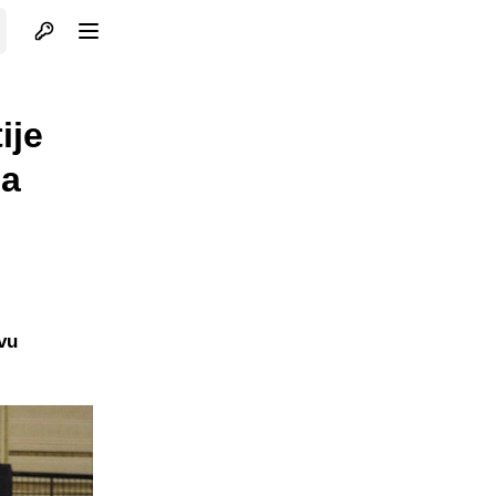
Otvori profil
Otvori meni
ije
na
vu