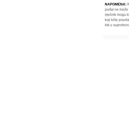
NAPOMENA:
K
portal ne može 
riječnik mogu b
koji krše pravi
biti u suprotnos