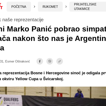
PRIJATELJSKE
POČETNA
RUKOMET
UTAKMICE
 naše reprezentacije
ni Marko Panić pobrao simpat
ača nakon što nas je Argenti
la
:31,
Esmer Oštraković
reprezentacija Bosne i Hercegovine sinoć je odigala pr
 okviru Yellow Cupa u Švicarskoj.