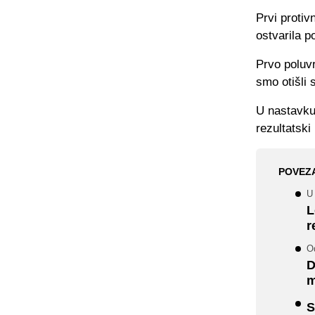
Prvi protiv
ostvarila p
Prvo poluvr
smo otišli 
U nastavku 
rezultatski 
POVEZ
U 
L
r
O
D
S