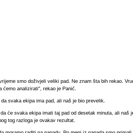
rijeme smo doživjeli veliki pad. Ne znam šta bih rekao. Vru
a ćemo analizirati", rekao je Panić.
 da svaka ekipa ima pad, ali naš je bio prevelik.
 da će svaka ekipa imati taj pad od desetak minuta, ali naš j
bog tog razloga je ovakav rezultat.
da moramo raditi na napadu. Po meni iz napada smo primali