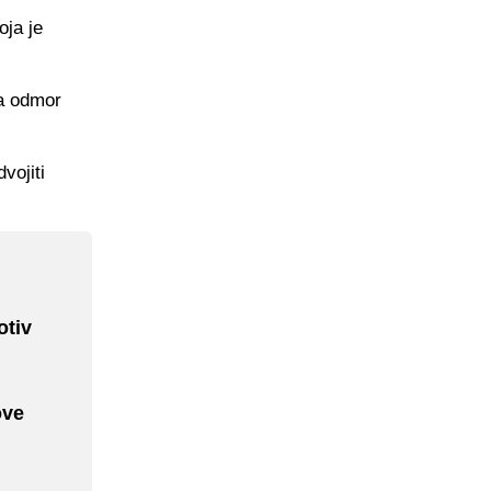
oja je
na odmor
vojiti
otiv
ove