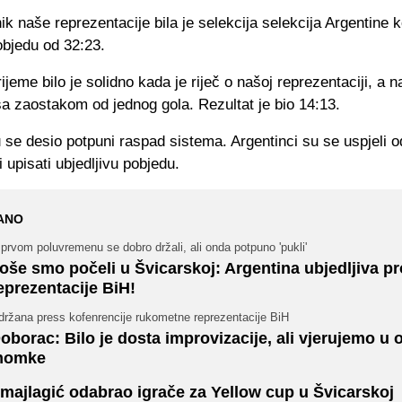
nik naše reprezentacije bila je selekcija selekcija Argentine k
objedu od 32:23.
ijeme bilo je solidno kada je riječ o našoj reprezentaciji, a 
sa zaostakom od jednog gola. Rezultat je bio 14:13.
se desio potpuni raspad sistema. Argentinci su se uspjeli od
i upisati ubjedljivu pobjedu.
ANO
prvom poluvremenu se dobro držali, ali onda potpuno 'pukli'
oše smo počeli u Švicarskoj: Argentina ubjedljiva pr
eprezentacije BiH!
držana press kofenrencije rukometne reprezentacije BiH
oborac: Bilo je dosta improvizacije, ali vjerujemo u 
momke
majlagić odabrao igrače za Yellow cup u Švicarskoj