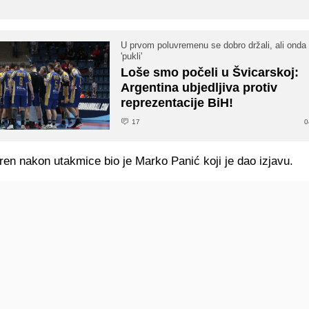
U prvom poluvremenu se dobro držali, ali onda
'pukli'
Loše smo počeli u Švicarskoj:
Argentina ubjedljiva protiv
reprezentacije BiH!
17
0
en nakon utakmice bio je Marko Panić koji je dao izjavu.