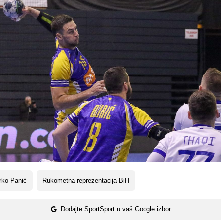
rko Panić
Rukometna reprezentacija BiH
Dodajte SportSport u vaš Google izbor