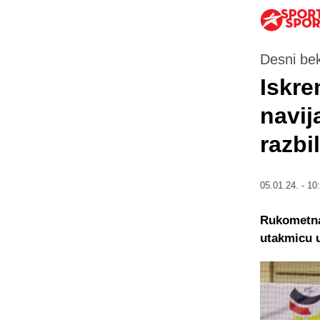
Desni bek
Iskre
navij
razbi
05.01.24. - 10
Rukometna 
utakmicu u