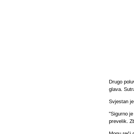
Drugo poluv
glava. Sutr
Svjestan je
"Sigurno je
prevelik. Z
Mogu reći 