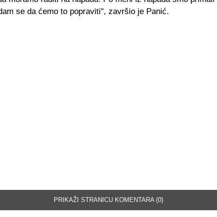
am se da ćemo to popraviti", završio je Panić.
PRIKAŽI STRANICU KOMENTARA (0)