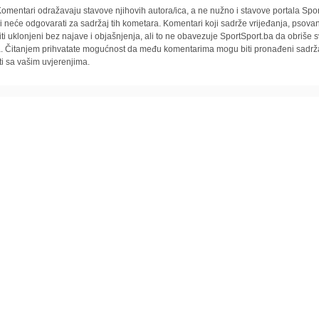
omentari odražavaju stavove njihovih autora/ica, a ne nužno i stavove portala Spor
i neće odgovarati za sadržaj tih kometara. Komentari koji sadrže vrijeđanja, psovan
iti uklonjeni bez najave i objašnjenja, ali to ne obavezuje SportSport.ba da obriše
la. Čitanjem prihvatate mogućnost da među komentarima mogu biti pronađeni sadrža
ti sa vašim uvjerenjima.