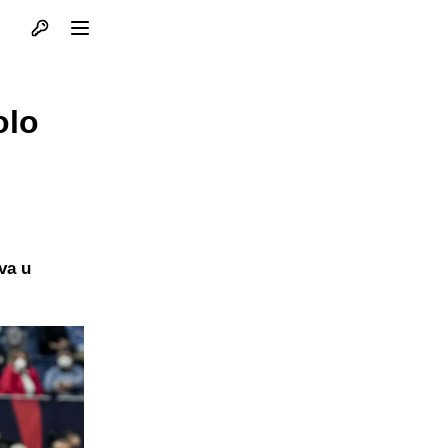
Otvori profil
Otvori meni
olo
va u