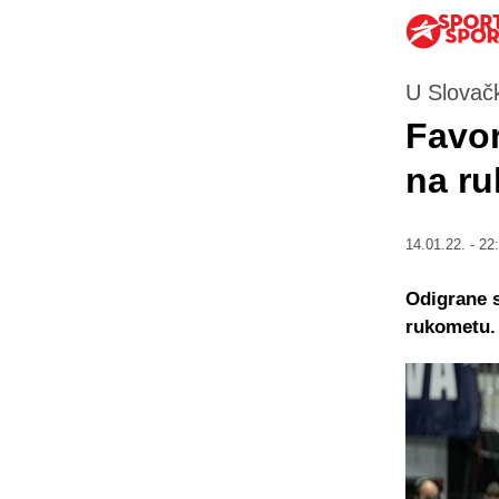
U Slovačk
Favor
na r
14.01.22. - 22
Odigrane s
rukometu.