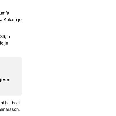
jumfa
a Kulesh je
:36, a
io je
jesni
 bili bolji
Palmarsson,