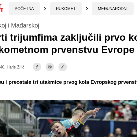
POČETNA
RUKOMET
MEĐUNARODNI
oj i Mađarskoj
ti trijumfima zaključili prvo k
ukometnom prvenstvu Evrope
:46,
Haris Zilić
u i preostale tri utakmice prvog kola Evropskog prvenst