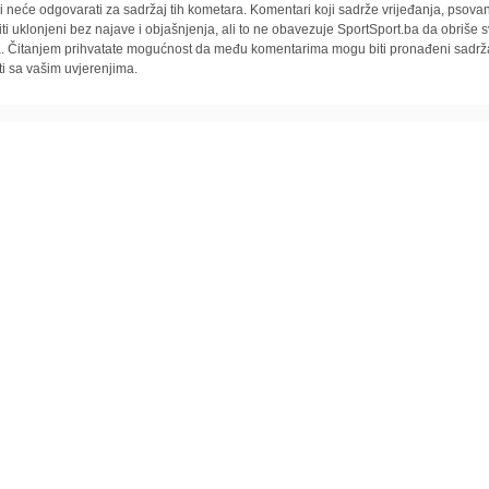
i neće odgovarati za sadržaj tih kometara. Komentari koji sadrže vrijeđanja, psovan
iti uklonjeni bez najave i objašnjenja, ali to ne obavezuje SportSport.ba da obriše
la. Čitanjem prihvatate mogućnost da među komentarima mogu biti pronađeni sadrža
ti sa vašim uvjerenjima.