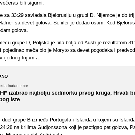
večeras bili sigurni.
 sa 33:29 savladala Bjelorusiju u grupi D. Nijemce je do tri
Hafner sa devet golova, Schiler je dodao osam. Kod Bjelorus
edam golova.
ču grupe D, Poljska je bila bolja od Austrije rezultatom 31
ji pojedinac meča bio je Moryto sa devet pogodaka i predvod
vrijednog trijumfa.
ANO
osta čudan izbor
HF izabrao najbolju sedmorku prvog kruga, Hrvati bi
bog iste
i duel grupe B između Portugala i Islanda u kojem su Islanđani
24:28 na krilima Gudjonssona koji je psotigao pet golova, 
n, Elisson su dali četiri gola.