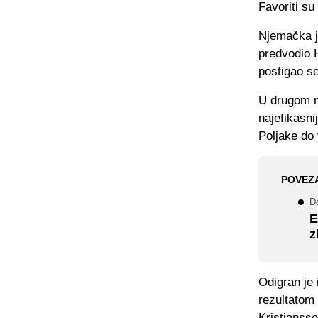
Favoriti su 
Njemačka je
predvodio 
postigao s
U drugom me
najefikasni
Poljake do 
POVEZ
D
E
z
Odigran je 
rezultatom 
Kristjansso