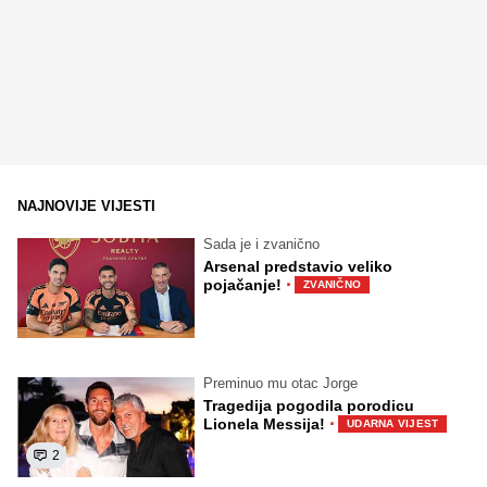
NAJNOVIJE VIJESTI
Sada je i zvanično
Arsenal predstavio veliko
·
pojačanje!
ZVANIČNO
Preminuo mu otac Jorge
Tragedija pogodila porodicu
·
Lionela Messija!
UDARNA VIJEST
2