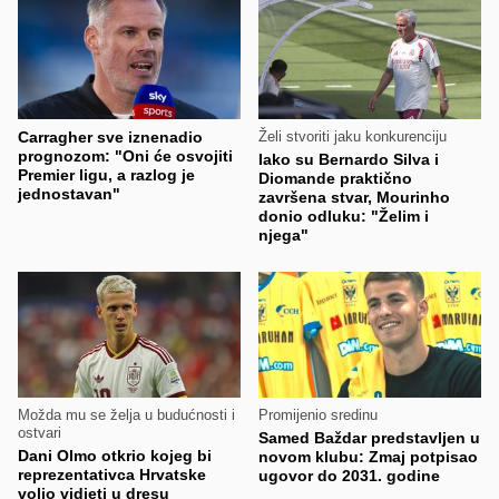
Carragher sve iznenadio
Želi stvoriti jaku konkurenciju
prognozom: "Oni će osvojiti
Iako su Bernardo Silva i
Premier ligu, a razlog je
Diomande praktično
jednostavan"
završena stvar, Mourinho
donio odluku: "Želim i
njega"
Možda mu se želja u budućnosti i
Promijenio sredinu
ostvari
Samed Baždar predstavljen u
Dani Olmo otkrio kojeg bi
novom klubu: Zmaj potpisao
reprezentativca Hrvatske
ugovor do 2031. godine
volio vidjeti u dresu