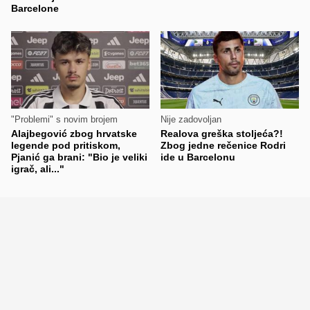
Barcelone
"Problemi" s novim brojem
Nije zadovoljan
Alajbegović zbog hrvatske
Realova greška stoljeća?!
legende pod pritiskom,
Zbog jedne rečenice Rodri
Pjanić ga brani: "Bio je veliki
ide u Barcelonu
igrač, ali..."