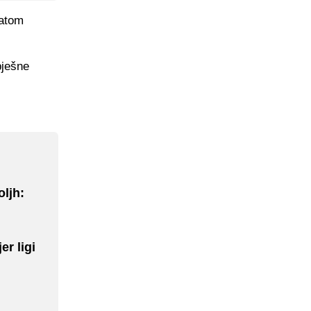
tatom
pješne
oljh:
r ligi