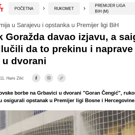
PREMIJER LIGA
POČETNA
RUKOMET
BIH (M)
ija u Sarajevu i opstanka u Premijer ligi BiH
 Goražda davao izjavu, a sai
lučili da to prekinu i naprave
 u dvorani
:11,
Haris Zilić
ovske borbe na Grbavici u dvorani "Goran Čengić", ruk
 osigurali opstanak u Premijer ligi Bosne i Hercegovine