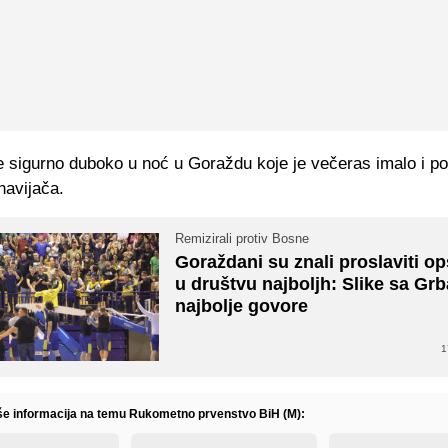
se sigurno duboko u noć u Goraždu koje je večeras imalo i p
navijača.
Remizirali protiv Bosne
Goraždani su znali proslaviti o
u društvu najboljh: Slike sa Grb
najbolje govore
1
iše informacija na temu Rukometno prvenstvo BiH (M):