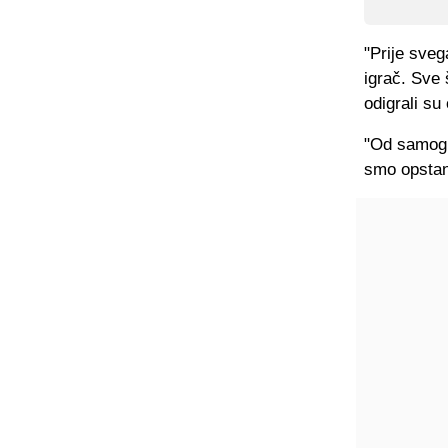
"Prije sveg
igrač. Sve 
odigrali su
"Od samog 
smo opstana