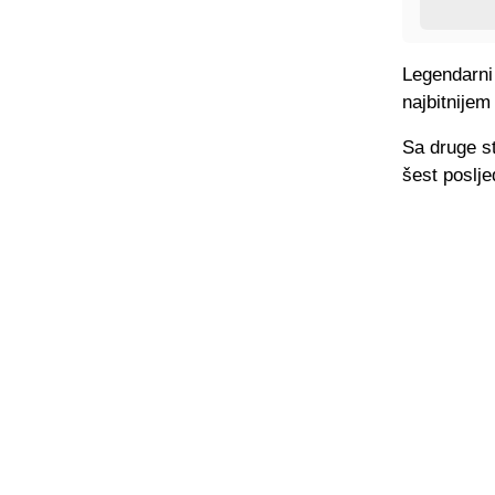
Legendarni
najbitnije
Sa druge st
šest poslje