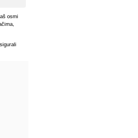
 naš osmi
račima,
igurali