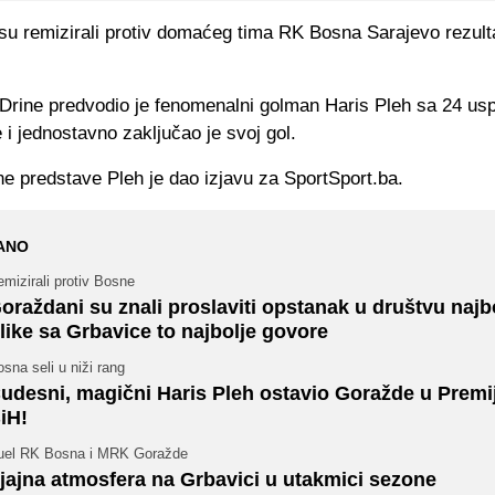
su remizirali protiv domaćeg tima RK Bosna Sarajevo rezul
rine predvodio je fenomenalni golman Haris Pleh sa 24 us
e i jednostavno zaključao je svoj gol.
e predstave Pleh je dao izjavu za SportSport.ba.
ANO
mizirali protiv Bosne
oraždani su znali proslaviti opstanak u društvu najb
like sa Grbavice to najbolje govore
sna seli u niži rang
udesni, magični Haris Pleh ostavio Goražde u Premije
iH!
uel RK Bosna i MRK Goražde
jajna atmosfera na Grbavici u utakmici sezone