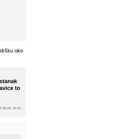
odršku oko
pstanak
avice to
7.05.25. 21:51