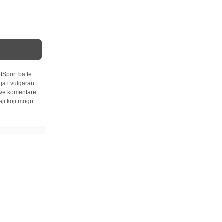
tSport.ba te
ja i vulgaran
 sve komentare
ji koji mogu