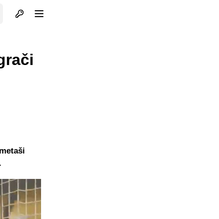
Otvori profil
Otvori meni
grači
ometaši
.