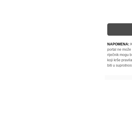
NAPOMENA:
K
portal ne može 
riječnik mogu b
koji krše pravi
biti u suprotnos