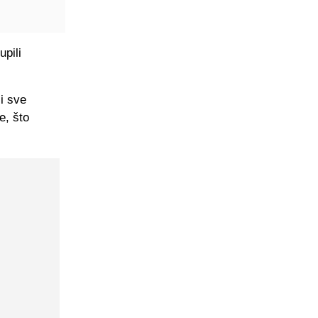
pili
i sve
e, što