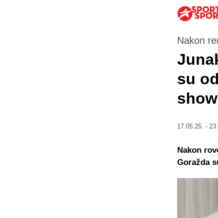
Nakon rem
Junak
su od
show
17.05.25. - 23
Nakon rov
Goražda su