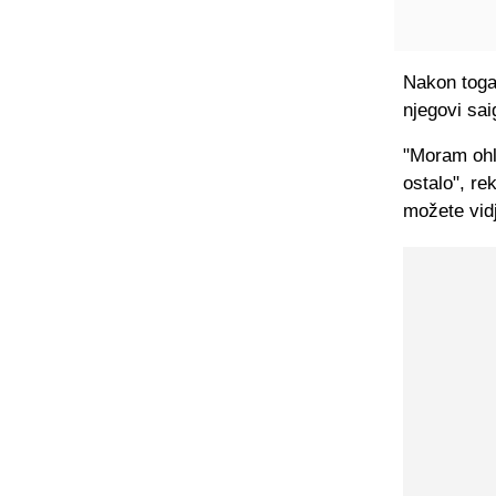
Nakon toga 
njegovi sai
"Moram ohla
ostalo", re
možete vid