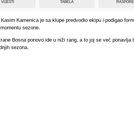
VIJESTI
TABELA
RASPOR
 Kasim Kamenica je sa klupe predvodio ekipu i podigao for
m momentu sezone.
rane Bosna ponovo ide u niži rang, a to joj se već ponavlja t
dnjih sezona.