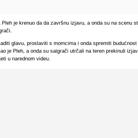
Pleh je krenuo da da završnu izjavu, a onda su na scenu stu
grači.
diti glavu, proslaviti s momcima i onda spremiti budućnost 
kao je Pleh, a onda su saigrači utrčali na teren prekinuli izjav
jeti u narednom videu.