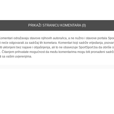
PRIKAŽI STRANICU KOMENTARA (0)
omentari odražavaju stavove njihovih autora/ica, a ne nužno i stavove portala Spor
i neće odgovarati za sadržaj tih kometara. Komentari koji sadrže vrijeđanja, psovan
iti uklonjeni bez najave i objašnjenja, ali to ne obavezuje SportSport.ba da obriše
la. Čitanjem prihvatate mogućnost da među komentarima mogu biti pronađeni sadrža
ti sa vašim uvjerenjima.