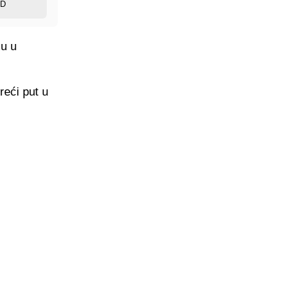
ED
mu u
reći put u