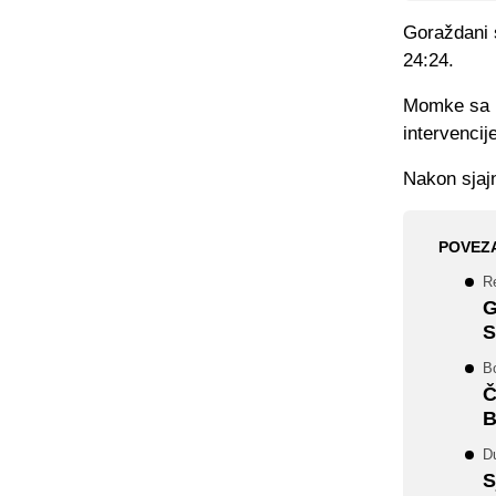
Goraždani 
24:24.
Momke sa D
intervencij
Nakon sjajn
POVEZ
Re
G
S
Bo
Č
B
D
S