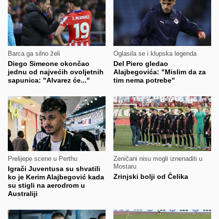
Barca ga silno želi
Oglasila se i klupska legenda
Diego Simeone okončao
Del Piero gledao
jednu od najvećih ovoljetnih
Alajbegovića: "Mislim da za
sapunica: "Alvarez će..."
tim nema potrebe"
Prelijepe scene u Perthu
Zeničani nisu mogli iznenaditi u
Mostaru
Igrači Juventusa su shvatili
Zrinjski bolji od Čelika
ko je Kerim Alajbegović kada
su stigli na aerodrom u
Australiji