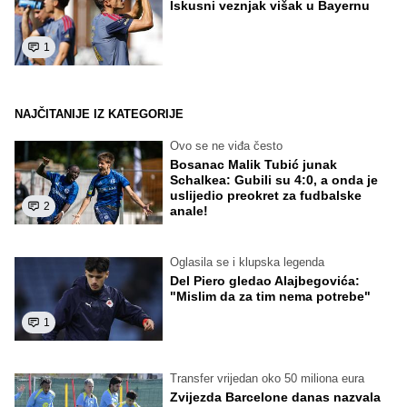
Iskusni veznjak višak u Bayernu
1
NAJČITANIJE IZ KATEGORIJE
Ovo se ne viđa često
Bosanac Malik Tubić junak
Schalkea: Gubili su 4:0, a onda je
uslijedio preokret za fudbalske
2
anale!
Oglasila se i klupska legenda
Del Piero gledao Alajbegovića:
"Mislim da za tim nema potrebe"
1
Transfer vrijedan oko 50 miliona eura
Zvijezda Barcelone danas nazvala