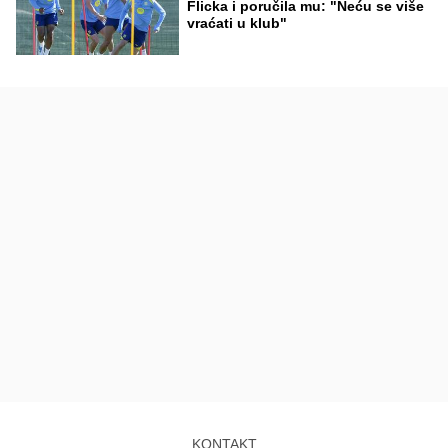
Flicka i poručila mu: "Neću se više
vraćati u klub"
KONTAKT