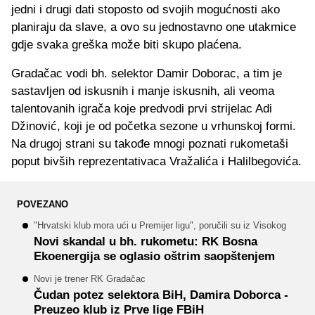
jedni i drugi dati stoposto od svojih mogućnosti ako
planiraju da slave, a ovo su jednostavno one utakmice
gdje svaka greška može biti skupo plaćena.
Gradačac vodi bh. selektor Damir Doborac, a tim je
sastavljen od iskusnih i manje iskusnih, ali veoma
talentovanih igrača koje predvodi prvi strijelac Adi
Džinović, koji je od početka sezone u vrhunskoj formi.
Na drugoj strani su takođe mnogi poznati rukometaši
poput bivših reprezentativaca Vražalića i Halilbegovića.
POVEZANO
"Hrvatski klub mora ući u Premijer ligu", poručili su iz Visokog
Novi skandal u bh. rukometu: RK Bosna
Ekoenergija se oglasio oštrim saopštenjem
Novi je trener RK Gradačac
Čudan potez selektora BiH, Damira Doborca -
Preuzeo klub iz Prve lige FBiH