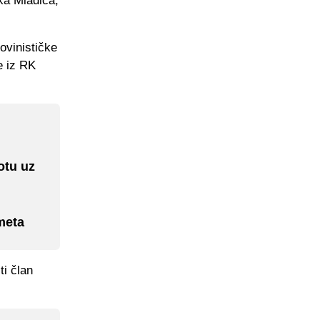
ka Mladića,
šovinističke
e iz RK
otu uz
meta
ti član