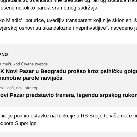
eograđana su skandirali ime presuđenog ratnog zločinca Rat
vješeno nekoliko parola sramotnog sadržaja.
ko Mladić’, poturice, uvedljiv transparent koji nije sklonjen, 
jerskoj osnovi su skandalozne i neprihvatljive", navedeno j
.
ANO
a meču kod Crvene zvezde
K Novi Pazar u Beogradu prošao kroz psihičku golg
ramotne parole navijača
vi ligaš, novi strateg
ovi Pazar predstavio trenera, legendu srpskog ruko
ć je podnio ostavke na funkcije u RS Srbije te više neće bi
dbora Superlige.