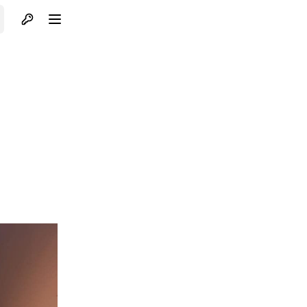
Otvori profil
Otvori meni