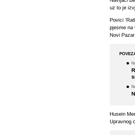
Navijači B
uz to je iz
Povici ‘Rat
pjesme na v
Novi Pazar
POVEZ
N
R
s
No
N
Husein Memi
Upravnog o