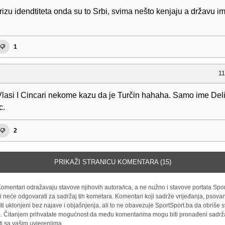
izu idendtiteta onda su to Srbi, svima nešto kenjaju a državu im 
!
1
11
lasi I Cincari nekome kazu da je Turčin hahaha. Samo ime Deli
c.
2
PRIKAŽI STRANICU KOMENTARA (15)
omentari odražavaju stavove njihovih autora/ica, a ne nužno i stavove portala Spor
i neće odgovarati za sadržaj tih kometara. Komentari koji sadrže vrijeđanja, psovan
iti uklonjeni bez najave i objašnjenja, ali to ne obavezuje SportSport.ba da obriše
la. Čitanjem prihvatate mogućnost da među komentarima mogu biti pronađeni sadrža
ti sa vašim uvjerenjima.