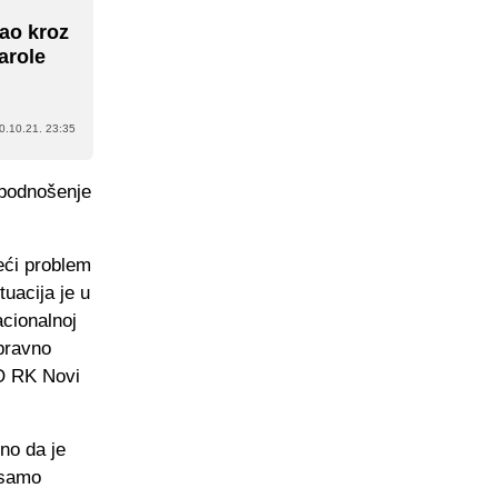
ao kroz
arole
0.10.21. 23:35
 podnošenje
eći problem
tuacija je u
acionalnoj
opravno
UO RK Novi
no da je
 samo