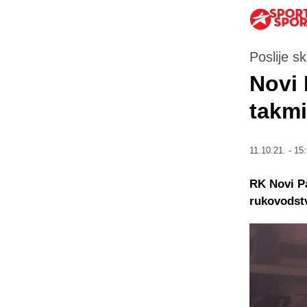
Poslije s
Novi 
takmi
11.10.21. - 15
RK Novi Pa
rukovodst