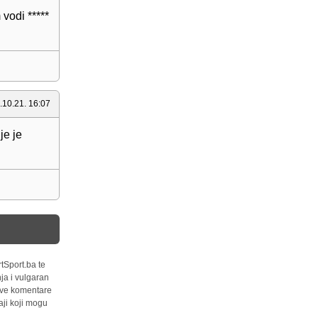
vodi *****
.10.21. 16:07
je je
tSport.ba te
ja i vulgaran
 sve komentare
ji koji mogu