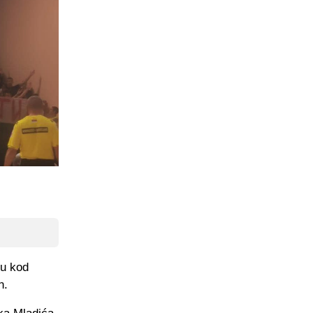
du kod
n.