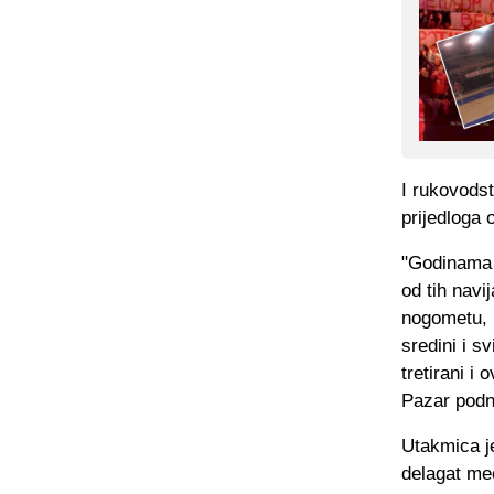
I rukovods
prijedloga 
"Godinama 
od tih navi
nogometu, k
sredini i s
tretirani 
Pazar podni
Utakmica j
delagat me