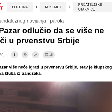
PRIJATELJSKE
POČETNA
RUKOMET
UTAKMICE
kandaloznog navijanja i parola
Pazar odlučio da se više ne
či u prvenstvu Srbije
:50,
15
zar više neće igrati u prvenstvu Srbije, stav je klupskog
va kluba iz Sandžaka.