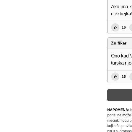
Ako ima kr
i lezbejka
16
Zulfikar
Ono kad V
turska rije
16
NAPOMENA:
K
portal ne može 
riječnik mogu b
koji krše pravi
biti u suprotnos