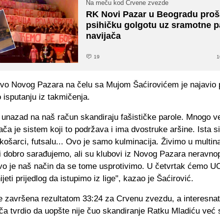
Na meču kod Crvene zvezde
RK Novi Pazar u Beogradu proš
psihičku golgotu uz sramotne p
navijača
19
1
tvo Novog Pazara na čelu sa Mujom Šaćirovićem je najavio
o isputanju iz takmičenja.
unazad na naš račun skandiraju fašističke parole. Mnogo v
jača je sistem koji to podržava i ima dvostruke aršine. Ista si
ošarci, futsalu... Ovo je samo kulminacija. Živimo u multin
vi dobro sarađujemo, ali su klubovi iz Novog Pazara neravn
i ovo je naš način da se tome usprotivimo. U četvrtak ćemo 
jeti prijedlog da istupimo iz lige", kazao je Šaćirović.
e završena rezultatom 33:24 za Crvenu zvezdu, a interesnat
ča tvrdio da uopšte nije čuo skandiranje Ratku Mladiću već