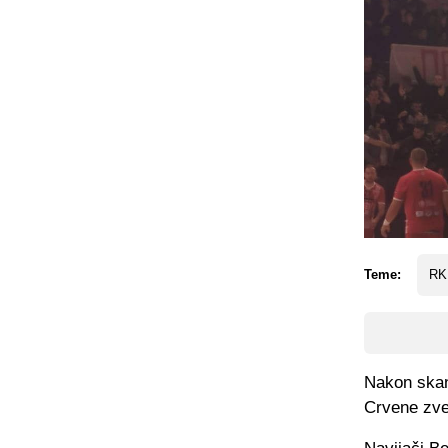
Teme:
RK
Nakon skan
Crvene zvez