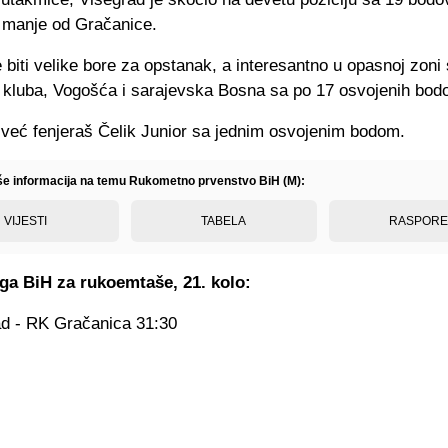
d manje od Gračanice.
 biti velike bore za opstanak, a interesantno u opasnoj zoni
 kluba, Vogošća i sarajevska Bosna sa po 17 osvojenih bod
e već fenjeraš Čelik Junior sa jednim osvojenim bodom.
iše informacija na temu Rukometno prvenstvo BiH (M):
VIJESTI
TABELA
RASPOR
iga BiH za rukoemtaše, 21. kolo:
d - RK Gračanica 31:30