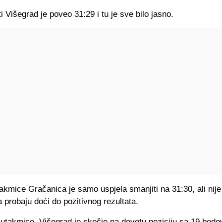
i Višegrad je poveo 31:29 i tu je sve bilo jasno.
akmice Gračanica je samo uspjela smanjiti na 31:30, ali nije 
probaju doći do pozitivnog rezultata.
utakmice, Višegrad je skočio na devetu poziciju sa 19 bodo