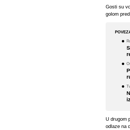
Gosti su vo
golom pred
POVEZ
R
S
r
Os
P
r
T
N
i
U drugom po
odlaze na d