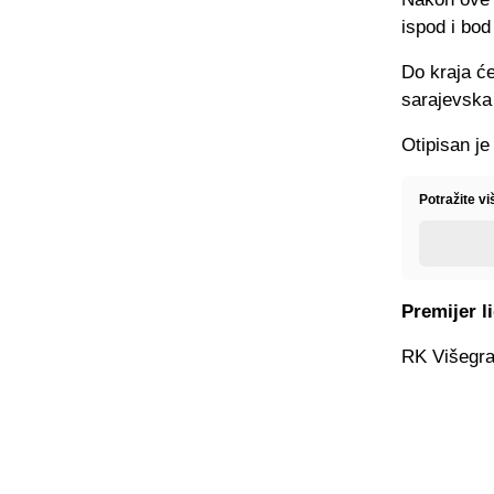
ispod i bo
Do kraja će
sarajevska
Otipisan j
Potražite v
Premijer l
RK Višegra