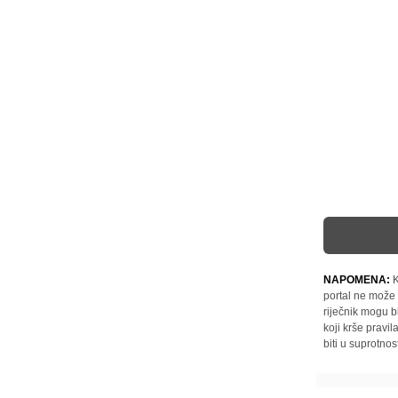
NAPOMENA:
K
portal ne može 
riječnik mogu b
koji krše pravi
biti u suprotnos