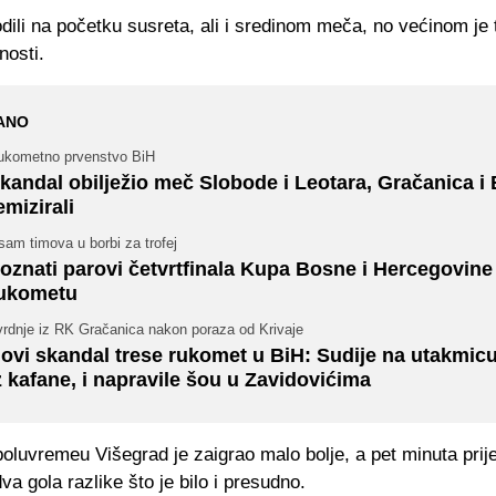
dili na početku susreta, ali i sredinom meča, no većinom je t
nosti.
ANO
ukometno prvenstvo BiH
kandal obilježio meč Slobode i Leotara, Gračanica i
emizirali
am timova u borbi za trofej
oznati parovi četvrtfinala Kupa Bosne i Hercegovine
ukometu
vrdnje iz RK Gračanica nakon poraza od Krivaje
ovi skandal trese rukomet u BiH: Sudije na utakmic
z kafane, i napravile šou u Zavidovićima
luvremeu Višegrad je zaigrao malo bolje, a pet minuta prije
va gola razlike što je bilo i presudno.