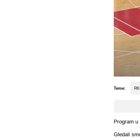
Teme:
RK
Program u n
Gledali smo