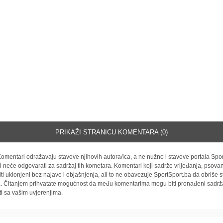
PRIKAŽI STRANICU KOMENTARA (0)
omentari odražavaju stavove njihovih autora/ica, a ne nužno i stavove portala Spor
i neće odgovarati za sadržaj tih kometara. Komentari koji sadrže vrijeđanja, psovan
iti uklonjeni bez najave i objašnjenja, ali to ne obavezuje SportSport.ba da obriše
la. Čitanjem prihvatate mogućnost da među komentarima mogu biti pronađeni sadrža
ti sa vašim uvjerenjima.