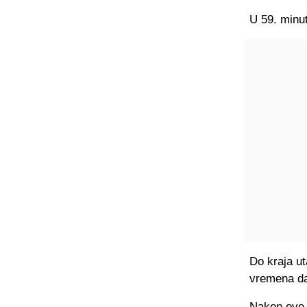
U 59. minut
Do kraja ut
vremena da 
Nakon ove 