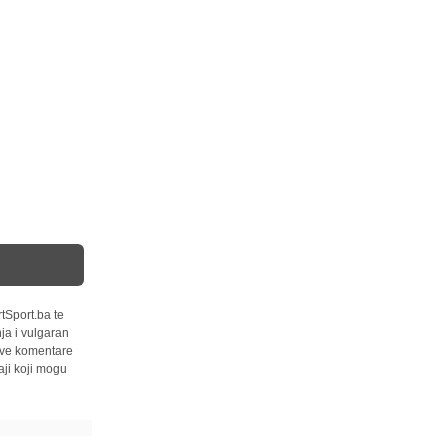
tSport.ba te
ja i vulgaran
 sve komentare
ji koji mogu