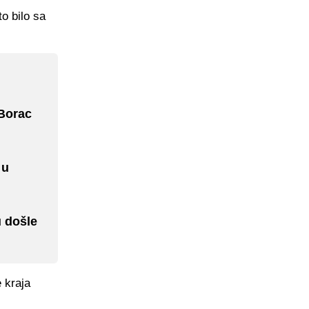
o bilo sa
 Borac
 u
u došle
 kraja