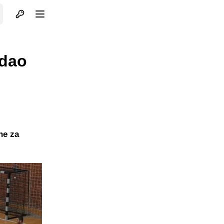
Otvori profil
Otvori meni
adao
ne za