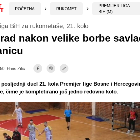
PREMIJER LIGA
POČETNA
RUKOMET
BIH (M)
liga BiH za rukometaše, 21. kolo
rad nakon velike borbe savl
anicu
:50,
Haris Zilić
 posljednji duel 21. kola Premijer lige Bosne i Hercegovi
, čime je kompletirano još jedno redovno kolo.