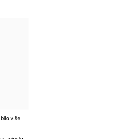
bilo više
va, mjesto