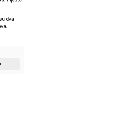
 su dva
ova.
ED