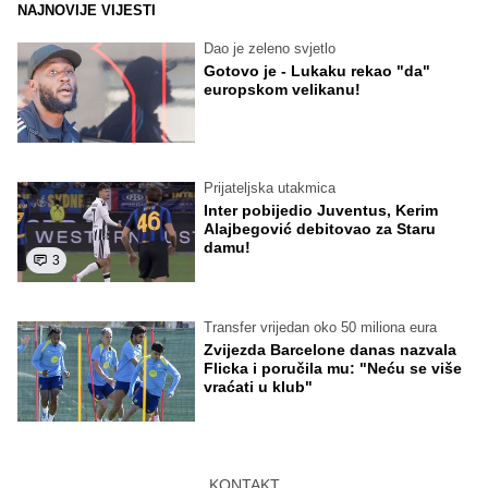
NAJNOVIJE VIJESTI
Dao je zeleno svjetlo
Gotovo je - Lukaku rekao "da"
europskom velikanu!
Prijateljska utakmica
Inter pobijedio Juventus, Kerim
Alajbegović debitovao za Staru
damu!
3
Transfer vrijedan oko 50 miliona eura
Zvijezda Barcelone danas nazvala
Flicka i poručila mu: "Neću se više
vraćati u klub"
KONTAKT