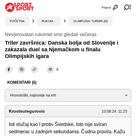
Prijava
Otvori profi
Ot
POČETNA
RUKOMET
OLIMPIJSKI TURNIR (M)
Nevjerovatan rukomet smo gledali večeras
Triler završnica: Danska bolja od Slovenije i
zakazala duel sa Njemačkom u finalu
Olimpijskih igara
6
KOMENTARI (6)
Sortiraj
Krosteutegurovic
10.08.24. 11:23
Isti slučaj kao I protiv Švedske, Isto nije sviran
sedmerac u zadnjim sekundama. Čudna pravila. Kažu