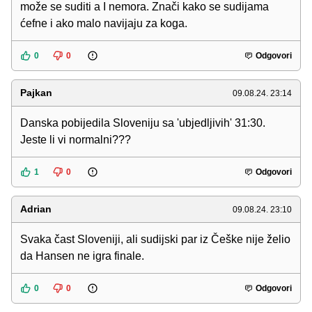
može se suditi a I nemora. Znači kako se sudijama
ćefne i ako malo navijaju za koga.
0
0
Odgovori
Pajkan
09.08.24. 23:14
Danska pobijedila Sloveniju sa 'ubjedljivih' 31:30.
Jeste li vi normalni???
1
0
Odgovori
Adrian
09.08.24. 23:10
Svaka čast Sloveniji, ali sudijski par iz Češke nije želio
da Hansen ne igra finale.
0
0
Odgovori