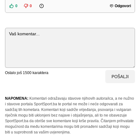
0
0
Odgovori
Komentar
Ostalo još
1500
karaktera
POŠALJI
NAPOMENA:
Komentari odražavaju stavove njihovih autora/ica, a ne nužno
i stavove portala SportSport.ba te portal ne može i neće odgovarati za
sadržaj tih kometara. Komentari koji sadrže vrijeđanja, psovanja i vulgaran
riječnik mogu biti uklonjeni bez najave i objašnjenja, ali to ne obavezuje
SportSport.ba da obriše sve komentare koji krše pravila. Čitanjem prihvatate
mogućnost da među komentarima mogu biti pronađeni sadržaji koji mogu
biti u suprotnosti sa vašim uvjerenjima.