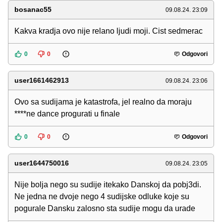
bosanac55
09.08.24. 23:09
Kakva kradja ovo nije relano ljudi moji. Cist sedmerac
0
0
Odgovori
user1661462913
09.08.24. 23:06
Ovo sa sudijama je katastrofa, jel realno da moraju
****ne dance progurati u finale
0
0
Odgovori
user1644750016
09.08.24. 23:05
Nije bolja nego su sudije itekako Danskoj da pobj3di.
Ne jedna ne dvoje nego 4 sudijske odluke koje su
pogurale Dansku zalosno sta sudije mogu da urade