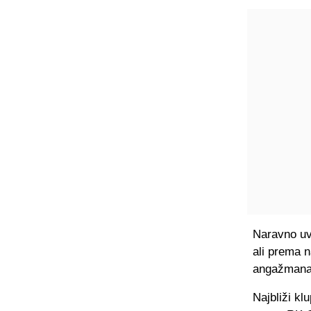
Naravno uvi
ali prema 
angažmana 
Najbliži k