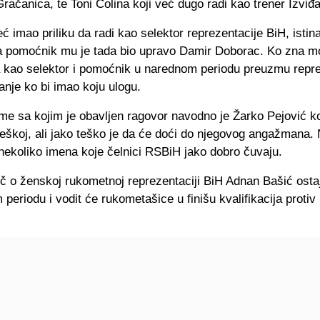
račanica, te Toni Čolina koji već dugo radi kao trener Izviđ
eć imao priliku da radi kao selektor reprezentacije BiH, istin
a pomoćnik mu je tada bio upravo Damir Doborac. Ko zna 
ca kao selektor i pomoćnik u narednom periodu preuzmu repre
anje ko bi imao koju ulogu.
me sa kojim je obavljen ragovor navodno je Žarko Pejović ko
veškoj, ali jako teško je da će doći do njegovog angažmana.
 nekoliko imena koje čelnici RSBiH jako dobro čuvaju.
eč o ženskoj rukometnoj reprezentaciji BiH Adnan Bašić osta
periodu i vodit će rukometašice u finišu kvalifikacija protiv