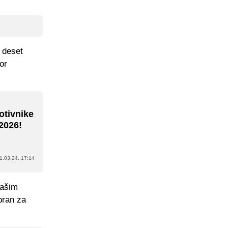
 deset
or
otivnike
2026!
1.03.24. 17:14
našim
bran za