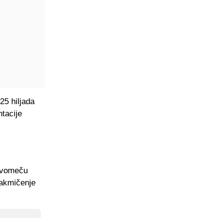
5 hiljada
tacije
 dvomeču
takmičenje