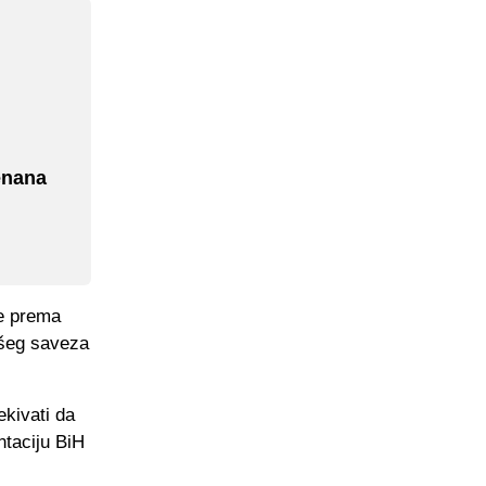
enana
je prema
ašeg saveza
ekivati da
ntaciju BiH