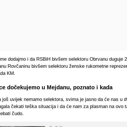
e dodajmo i da RSBiH bivšem selektoru Obrvanu duguje 22
nu Rovčaninu bivšem selektoru ženske rukometne reprezen
ada KM.
ce dočekujemo u Mejdanu, poznato i kada
 još uvijek nemamo selektora, svima je jasno da će nas u
ugala čekati teška situacija i da će nam za plasman na ovo 
rebati čudo.