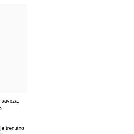
a saveza,
o
je trenutno