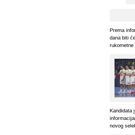
Prema infor
dana biti ć
rukometne 
Kandidata j
informacija
novog sele