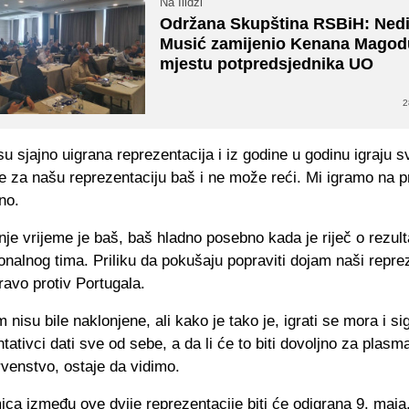
Na Ilidži
Održana Skupština RSBiH: Ned
Musić zamijenio Kenana Magod
mjestu potpredsjednika UO
2
su sjajno uigrana reprezentacija i iz godine u godinu igraju sv
se za našu reprezentaciju baš i ne može reći. Mi igramo na p
no.
nje vrijeme je baš, baš hladno posebno kada je riječ o rezul
nalnog tima. Priliku da pokušaju popraviti dojam naši reprez
ravo protiv Portugala.
 nisu bile naklonjene, ali kako je tako je, igrati se mora i si
tativci dati sve od sebe, a da li će to biti dovoljno za plasm
venstvo, ostaje da vidimo.
ca između ove dvije reprezentacije biti će odigrana 9. maja