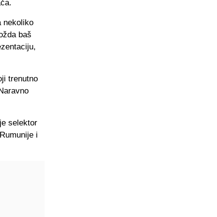
ača.
a nekoliko
možda baš
zentaciju,
ji trenutno
 Naravno
je selektor
 Rumunije i