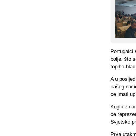
Portugalci 
bolje, što 
toplho-hlad
A u posljed
našeg nacio
će imati up
Kuglice nam
će reprezen
Svjetsko pr
Prva utakmi