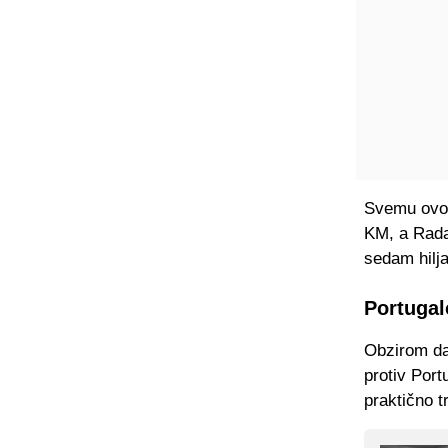
Svemu ovom
KM, a Rada
sedam hilj
Portugal
Obzirom da
protiv Port
praktično t