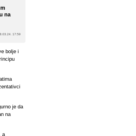
im
u na
8.03.24. 17:59
e bolje i
rincipu
tatima
entativci
gurno je da
an na
, a