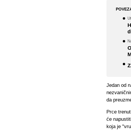
POVEZ
U
H
d
Na
O
M
Z
Jedan od na
nezvanični
da preuzme
Prce trenut
će napustit
koja je "vr