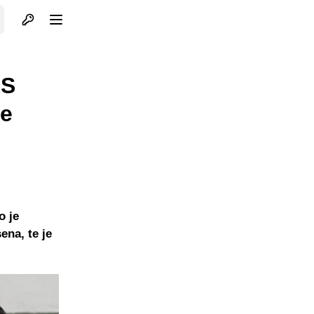
Otvori profil
Otvori meni
RS
že
o je
ena, te je