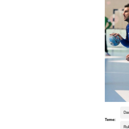
Da
Teme:
Ru