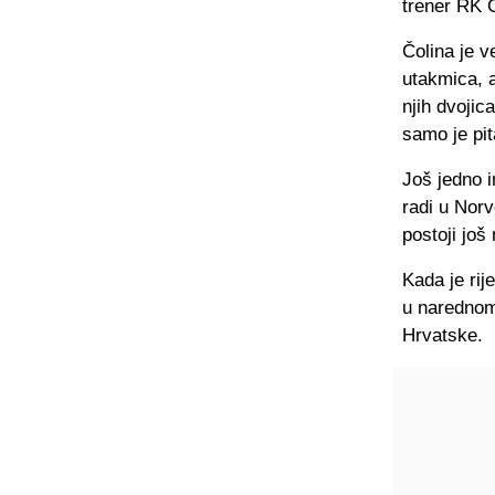
trener RK G
Čolina je v
utakmica, 
njih dvoji
samo je pit
Još jedno i
radi u Nor
postoji još
Kada je rij
u narednom 
Hrvatske.