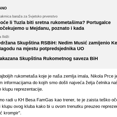
ANO
takmica baraža za Svjetsko prvenstvo
oće li Tuzla biti sretna rukometašima? Portugalce
očekujemo u Mejdanu, poznato i kada
 Ilidži
držana Skupština RSBiH: Nedim Musić zamijenio K
agodu na mjestu potpredsjednika UO
akazana Skupština Rukometnog saveza BiH
jboljih rukometaša koje je naša zemlja imala, Nikola Prce 
m informacijama do kojih smo došli najveća želja čelnika n
 klupu reprezentacije.
no radi u KH Besa FamGas kao trener, te je zaista teško oč
i klupu ovog kluba kako bi u ovom trenutku preuzeo repreze
uć krompir".