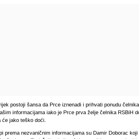
jek postoji šansa da Prce iznenadi i prihvati ponudu čelnik
našim informacijama iako je Prce prva želje čelnika RSBiH d
će jako teško doći.
lupi prema nezvaničnim informacijama su Damir Doborac koji 