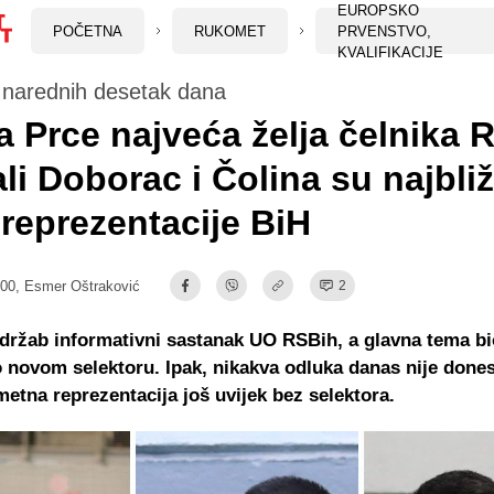
EUROPSKO
POČETNA
RUKOMET
PRVENSTVO,
KVALIFIKACIJE
 narednih desetak dana
a Prce najveća želja čelnika 
ali Doborac i Čolina su najbli
 reprezentacije BiH
:00,
Esmer Oštraković
2
držab informativni sastanak UO RSBih, a glavna tema bi
 novom selektoru. Ipak, nikakva odluka danas nije dones
etna reprezentacija još uvijek bez selektora.