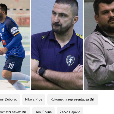
mir Doborac
Nikola Prce
Rukometna reprezentacija BiH
kometni savez BiH
Toni Čolina
Žarko Pejović