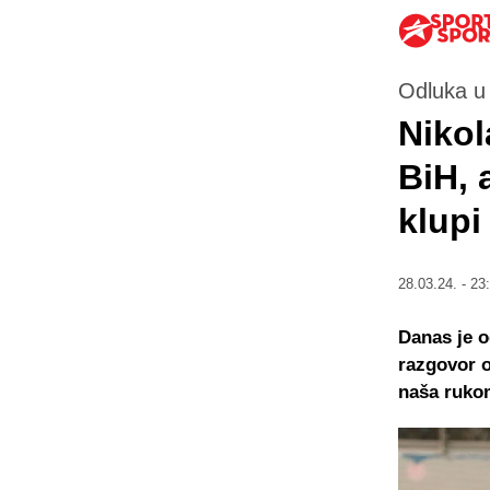
Odluka u
Nikol
BiH, 
klupi
28.03.24. - 23
Danas je o
razgovor o
naša rukom