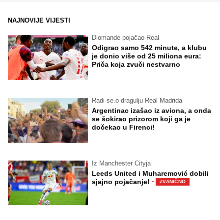
NAJNOVIJE VIJESTI
Diomande pojačao Real
Odigrao samo 542 minute, a klubu
je donio više od 25 miliona eura:
Priča koja zvuči nestvarno
Radi se.o dragulju Real Madrida
Argentinac izašao iz aviona, a onda
se šokirao prizorom koji ga je
dočekao u Firenci!
Iz Manchester Cityja
Leeds United i Muharemović dobili
·
sjajno pojačanje!
ZVANIČNO