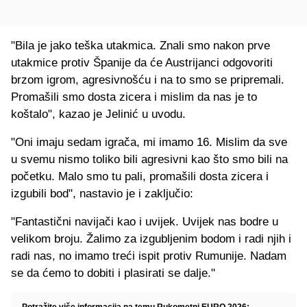
"Bila je jako teška utakmica. Znali smo nakon prve
utakmice protiv Španije da će Austrijanci odgovoriti
brzom igrom, agresivnošću i na to smo se pripremali.
Promašili smo dosta zicera i mislim da nas je to
koštalo", kazao je Jelinić u uvodu.
"Oni imaju sedam igrača, mi imamo 16. Mislim da sve
u svemu nismo toliko bili agresivni kao što smo bili na
početku. Malo smo tu pali, promašili dosta zicera i
izgubili bod", nastavio je i zaključio:
"Fantastični navijači kao i uvijek. Uvijek nas bodre u
velikom broju. Žalimo za izgubljenim bodom i radi njih i
radi nas, no imamo treći ispit protiv Rumunije. Nadam
se da ćemo to dobiti i plasirati se dalje."
Potražite više informacija na temu Rukometni EURO 2026: