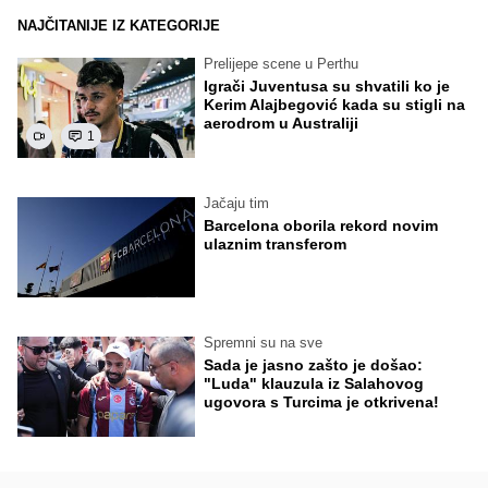
NAJČITANIJE IZ KATEGORIJE
Prelijepe scene u Perthu
Igrači Juventusa su shvatili ko je
Kerim Alajbegović kada su stigli na
aerodrom u Australiji
1
Jačaju tim
Barcelona oborila rekord novim
ulaznim transferom
Spremni su na sve
Sada je jasno zašto je došao:
"Luda" klauzula iz Salahovog
ugovora s Turcima je otkrivena!