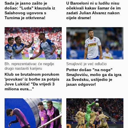
Sada je jasno zašto je
U Barceloni ni u ludilu nisu
došao: "Luda" klauzula iz
očekivali kakav šamar će im
Salahovog ugovora s
zadati Julian Alvarez nakon
Turcima je otkrivena!
cijele drame!
Bh. reprezentativac će negdje
Smajlović je već odlučio
drugo nastaviti karijeru
Potter došao "na noge"
Klub se brutalnom porukom
Smajloviću, molio ga da igra
'povukao' iz borbe za potpis
za Švedsku, uslijedio je
Jove Lukića! "Da vrijedi 3
jasan odgovor!
miliona eura..."