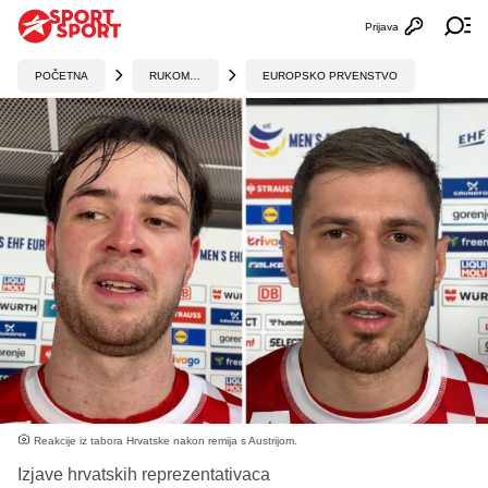
Prijava
Otvori profi
Ot
POČETNA
RUKOMET
EUROPSKO PRVENSTVO
Reakcije iz tabora Hrvatske nakon remija s Austrijom.
Izjave hrvatskih reprezentativaca