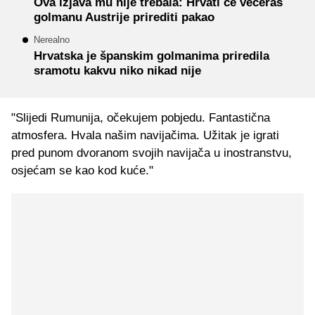
Ova izjava mu nije trebala: Hrvati će večeras
golmanu Austrije prirediti pakao
Nerealno
Hrvatska je španskim golmanima priredila
sramotu kakvu niko nikad nije
"Slijedi Rumunija, očekujem pobjedu. Fantastična
atmosfera. Hvala našim navijačima. Užitak je igrati
pred punom dvoranom svojih navijača u inostranstvu,
osjećam se kao kod kuće."