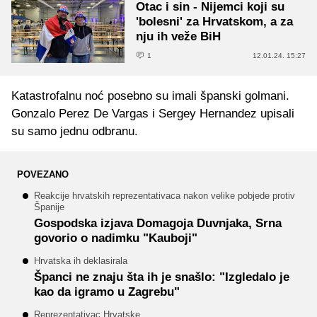
Otac i sin - Nijemci koji su
'bolesni' za Hrvatskom, a za
nju ih veže BiH
1
12.01.24. 15:27
Katastrofalnu noć posebno su imali španski golmani.
Gonzalo Perez De Vargas i Sergey Hernandez upisali
su samo jednu odbranu.
POVEZANO
Reakcije hrvatskih reprezentativaca nakon velike pobjede protiv
Španije
Gospodska izjava Domagoja Duvnjaka, Srna
govorio o nadimku "Kauboji"
Hrvatska ih deklasirala
Španci ne znaju šta ih je snašlo: "Izgledalo je
kao da igramo u Zagrebu"
Reprezentativac Hrvatske