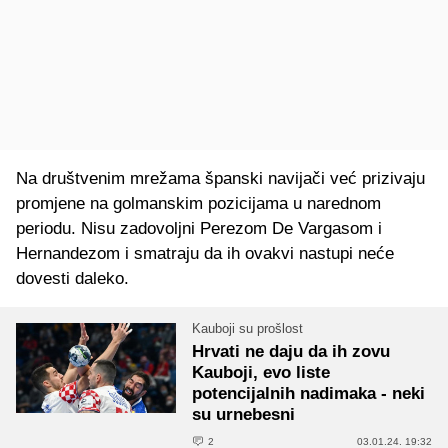
Na društvenim mrežama španski navijači već prizivaju
promjene na golmanskim pozicijama u narednom
periodu. Nisu zadovoljni Perezom De Vargasom i
Hernandezom i smatraju da ih ovakvi nastupi neće
dovesti daleko.
Kauboji su prošlost
Hrvati ne daju da ih zovu
Kauboji, evo liste
potencijalnih nadimaka - neki
su urnebesni
2
03.01.24. 19:32