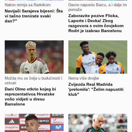
Nakon remija sa Radnikom
Davno napustio Barcu, a i dalje im
pomaže
Navijači Sarajeva bijesni: Šta
Zaboravite pozive Flicka,
vi tačno trenirate svaki
Laporte i Decka! Zbog
dan?"
razgovora s ovim čovjekom
Rodri je izabrao Barcelonu
Možda mu se želja u budućnosti i
Nema više dvojbe
ostvari
Zvijezda Real Madrida
Dani Olmo otkrio kojeg bi
'prelomila': "Želim napustiti
reprezentativca Hrvatske
klub"
volio vidjeti u dresu
Barcelone