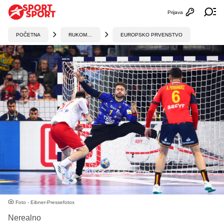
Prijava
Otvori profi
Ot
POČETNA
RUKOMET
EUROPSKO PRVENSTVO
Foto - Eibner-Pressefotox
Nerealno