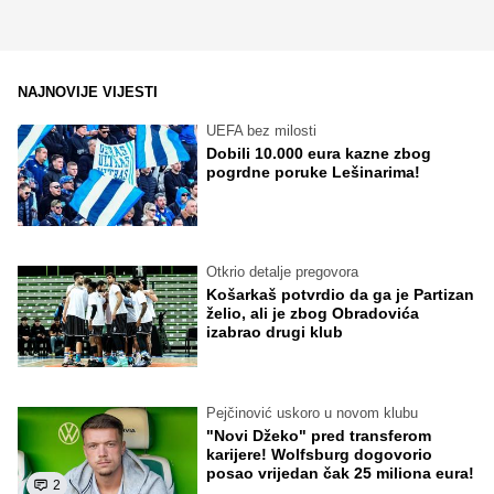
NAJNOVIJE VIJESTI
UEFA bez milosti
Dobili 10.000 eura kazne zbog
pogrdne poruke Lešinarima!
Otkrio detalje pregovora
Košarkaš potvrdio da ga je Partizan
želio, ali je zbog Obradovića
izabrao drugi klub
Pejčinović uskoro u novom klubu
"Novi Džeko" pred transferom
karijere! Wolfsburg dogovorio
posao vrijedan čak 25 miliona eura!
2