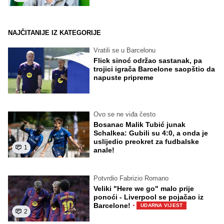
NAJČITANIJE IZ KATEGORIJE
Vratili se u Barcelonu
Flick sinoć održao sastanak, pa
trojici igrača Barcelone saopštio da
napuste pripreme
Ovo se ne viđa često
Bosanac Malik Tubić junak
Schalkea: Gubili su 4:0, a onda je
uslijedio preokret za fudbalske
1
anale!
Potvrdio Fabrizio Romano
Veliki "Here we go" malo prije
ponoći - Liverpool se pojačao iz
·
Barcelone!
UDARNA VIJEST
2