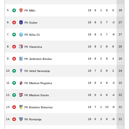
5.
18
9
1
8
0
28
FK Milići
6.
18
8
3
7
-3
27
FK Guber
7.
18
8
3
7
-8
27
FK Ilićka 01
8.
18
8
2
8
8
26
FK Vlasenica
9.
18
8
2
8
4
26
FK Jedinstvo Brodac
10.
18
7
3
8
2
24
FK Velež Nevesinje
11.
18
6
4
8
-3
22
FK Mladost Rogatica
12.
18
6
4
8
-4
22
FK Mladost Gacko
13.
18
7
1
10
-9
22
FK Bratstvo Bratunac
14.
18
6
3
9
-8
21
FK Romanija