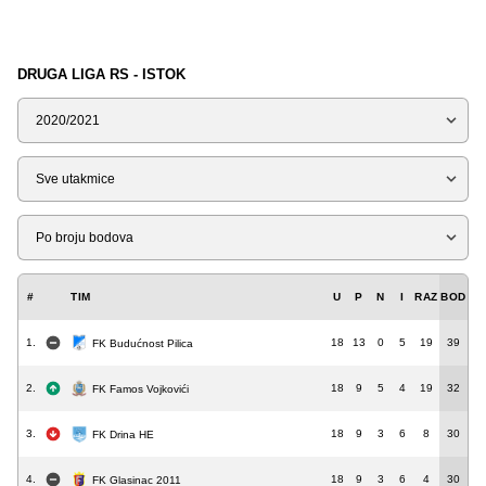
DRUGA LIGA RS - ISTOK
Sezona
Tip
Liga
#
TIM
U
P
N
I
RAZ
BOD
1.
18
13
0
5
19
39
FK Budućnost Pilica
2.
18
9
5
4
19
32
FK Famos Vojkovići
3.
18
9
3
6
8
30
FK Drina HE
4.
18
9
3
6
4
30
FK Glasinac 2011