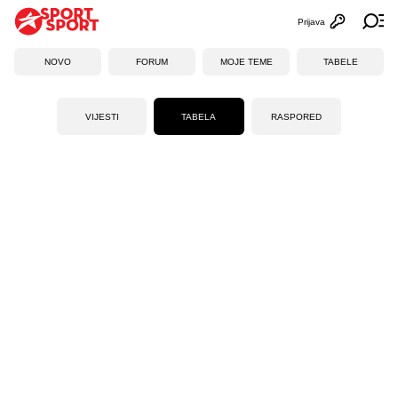
Prijava
Otvori profi
Ot
NOVO
FORUM
MOJE TEME
TABELE
VIJESTI
TABELA
RASPORED