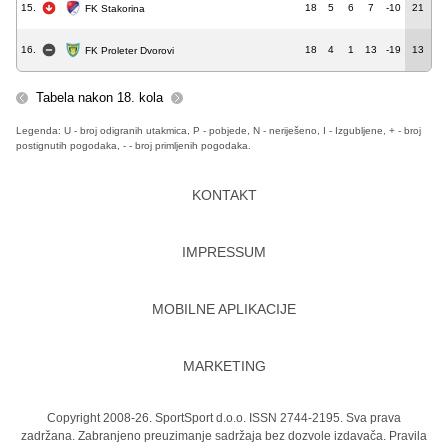
15.
18
5
6
7
-10
21
FK Stakorina
16.
18
4
1
13
-19
13
FK Proleter Dvorovi
Tabela nakon 18. kola
Legenda: U - broj odigranih utakmica, P - pobjede, N - neriješeno, I - Izgubljene, + - broj
postignutih pogodaka, - - broj primljenih pogodaka.
KONTAKT
IMPRESSUM
MOBILNE APLIKACIJE
MARKETING
Copyright 2008-26. SportSport d.o.o. ISSN 2744-2195. Sva prava
zadržana. Zabranjeno preuzimanje sadržaja bez dozvole izdavača.
Pravila