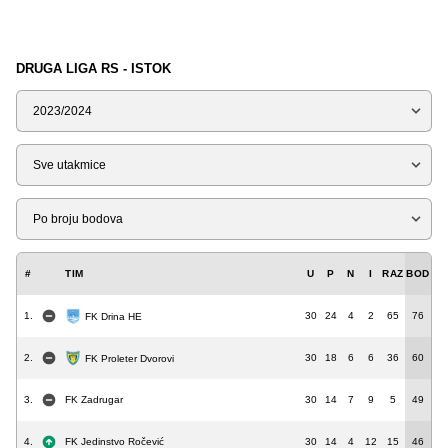
DRUGA LIGA RS - ISTOK
Sezona
Tip
Liga
#
TIM
U
P
N
I
RAZ
BOD
1.
30
24
4
2
65
76
FK Drina HE
2.
30
18
6
6
36
60
FK Proleter Dvorovi
3.
FK Zadrugar
30
14
7
9
5
49
4.
FK Jedinstvo Ročević
30
14
4
12
15
46