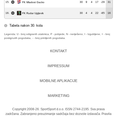
15.
30
9
4
17
-29
31
FK Mladost Gacko
16.
30
4
4
22
-85
16
FK Rudar Ugljevik
Tabela nakon 30. kola
Legenda: U - broj odigranih utakmica, P - pobjede, N - neriješeno, I - Izgubljene, + - broj
postignutih pogodaka, - - broj primljenih pogodaka.
KONTAKT
IMPRESSUM
MOBILNE APLIKACIJE
MARKETING
Copyright 2008-26. SportSport d.o.o. ISSN 2744-2195. Sva prava
zadržana. Zabranjeno preuzimanje sadržaja bez dozvole izdavača.
Pravila