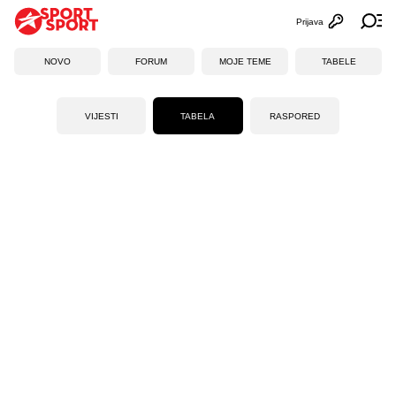
Prijava
Otvori profi
Ot
NOVO
FORUM
MOJE TEME
TABELE
VIJESTI
TABELA
RASPORED