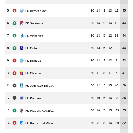
5.
30
14
3
13
11
45
FK Hercegovac
6.
30
14
2
14
15
44
FK Stakorina
7.
30
13
5
12
13
44
FK Vlasenica
8.
30
13
5
12
3
44
FK Guber
9.
30
13
4
13
1
43
FK Ilićka 01
10.
30
11
8
11
6
41
FK Glasinac
11.
30
12
3
15
-8
39
FK Jedinstvo Brodac
12.
30
10
6
14
-3
36
FK Podrinje
13.
30
10
5
15
-25
35
FK Mladost Rogatica
14.
30
8
8
14
-20
32
FK Budućnost Pilica