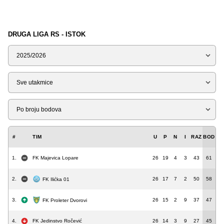
DRUGA LIGA RS - ISTOK
Sezona
Tip
Liga
#
TIM
U
P
N
I
RAZ
BOD
1.
FK Majevica Lopare
26
19
4
3
43
61
2.
26
17
7
2
50
58
FK Ilićka 01
3.
26
15
2
9
37
47
FK Proleter Dvorovi
4.
FK Jedinstvo Ročević
26
14
3
9
27
45