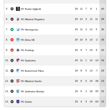
5.
26
11
7
8
1
40
FK Rudar Ugljevik
6.
26
12
3
11
11
39
FK Mladost Rogatica
7.
26
11
3
12
5
36
FK Hercegovac
8.
26
10
6
10
-2
36
FK Drina HE
9.
26
9
7
10
6
34
FK Podrinje
10.
26
11
1
14
-14
34
FK Stakorina
11.
26
8
5
13
-7
29
FK Budućnost Pilica
12.
26
6
5
15
-39
23
FK Mladost Gacko
13.
26
6
2
18
-55
20
FK Jedinstvo Brodac
14.
26
4
3
19
-63
15
FK Guber