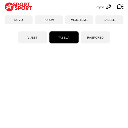
Prijava
Otvori profi
Ot
NOVO
FORUM
MOJE TEME
TABELE
VIJESTI
TABELA
RASPORED