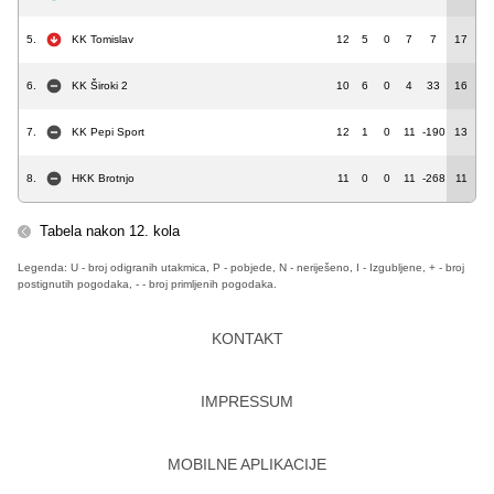
5.
KK Tomislav
12
5
0
7
7
17
6.
KK Široki 2
10
6
0
4
33
16
7.
KK Pepi Sport
12
1
0
11
-190
13
8.
HKK Brotnjo
11
0
0
11
-268
11
Tabela nakon 12. kola
Legenda: U - broj odigranih utakmica, P - pobjede, N - neriješeno, I - Izgubljene, + - broj
postignutih pogodaka, - - broj primljenih pogodaka.
KONTAKT
IMPRESSUM
MOBILNE APLIKACIJE