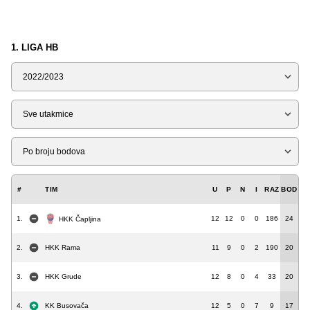
1. LIGA HB
Sezona
Tip
Liga
#
TIM
U
P
N
I
RAZ
BOD
1.
12
12
0
0
186
24
HKK Čapljina
2.
HKK Rama
11
9
0
2
190
20
3.
HKK Grude
12
8
0
4
33
20
4.
KK Busovača
12
5
0
7
9
17