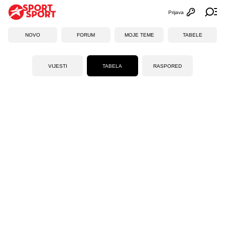
Prijava
Otvori profi
Ot
NOVO
FORUM
MOJE TEME
TABELE
VIJESTI
TABELA
RASPORED