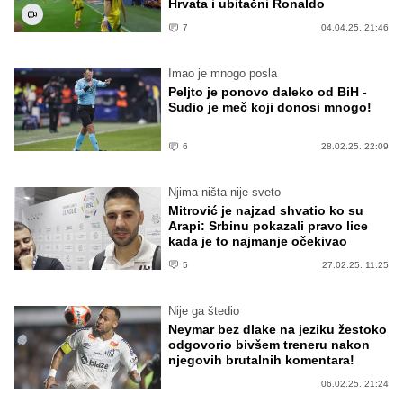
Hrvata i ubitačni Ronaldo
7
04.04.25. 21:46
Imao je mnogo posla
Peljto je ponovo daleko od BiH -
Sudio je meč koji donosi mnogo!
6
28.02.25. 22:09
Njima ništa nije sveto
Mitrović je najzad shvatio ko su
Arapi: Srbinu pokazali pravo lice
kada je to najmanje očekivao
5
27.02.25. 11:25
Nije ga štedio
Neymar bez dlake na jeziku žestoko
odgovorio bivšem treneru nakon
njegovih brutalnih komentara!
06.02.25. 21:24