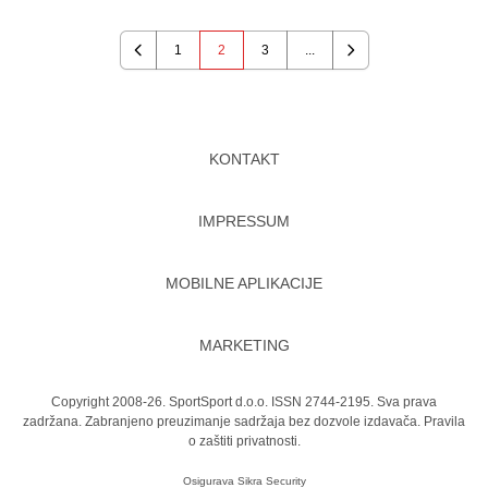
1
2
3
...
Previous
Next
KONTAKT
IMPRESSUM
MOBILNE APLIKACIJE
MARKETING
Copyright 2008-26. SportSport d.o.o. ISSN 2744-2195. Sva prava
zadržana. Zabranjeno preuzimanje sadržaja bez dozvole izdavača.
Pravila
o zaštiti privatnosti.
Osigurava
Sikra Security