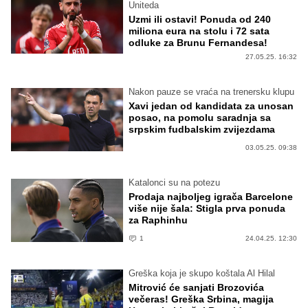
Uniteda
Uzmi ili ostavi! Ponuda od 240
miliona eura na stolu i 72 sata
odluke za Brunu Fernandesa!
27.05.25. 16:32
Nakon pauze se vraća na trenersku klupu
Xavi jedan od kandidata za unosan
posao, na pomolu saradnja sa
srpskim fudbalskim zvijezdama
03.05.25. 09:38
Katalonci su na potezu
Prodaja najboljeg igrača Barcelone
više nije šala: Stigla prva ponuda
za Raphinhu
1
24.04.25. 12:30
Greška koja je skupo koštala Al Hilal
Mitrović će sanjati Brozovića
večeras! Greška Srbina, magija