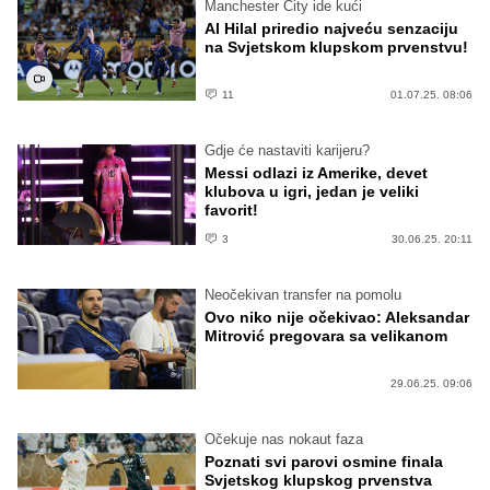
Manchester City ide kući
Al Hilal priredio najveću senzaciju
na Svjetskom klupskom prvenstvu!
11
01.07.25. 08:06
Gdje će nastaviti karijeru?
Messi odlazi iz Amerike, devet
klubova u igri, jedan je veliki
favorit!
3
30.06.25. 20:11
Neočekivan transfer na pomolu
Ovo niko nije očekivao: Aleksandar
Mitrović pregovara sa velikanom
29.06.25. 09:06
Očekuje nas nokaut faza
Poznati svi parovi osmine finala
Svjetskog klupskog prvenstva