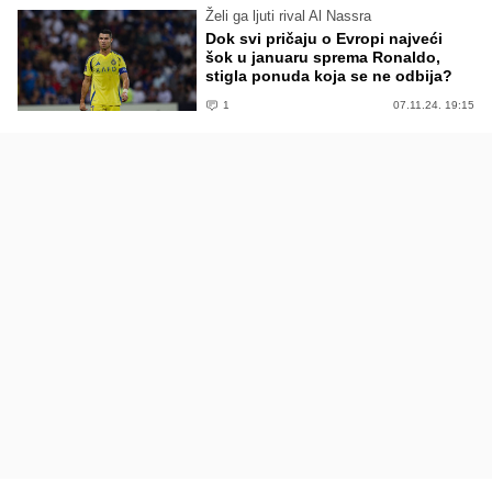
Želi ga ljuti rival Al Nassra
Dok svi pričaju o Evropi najveći
šok u januaru sprema Ronaldo,
stigla ponuda koja se ne odbija?
1
07.11.24. 19:15