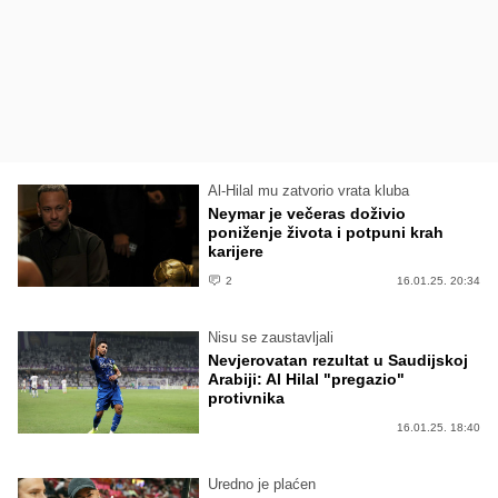
Al-Hilal mu zatvorio vrata kluba
Neymar je večeras doživio
poniženje života i potpuni krah
karijere
2
16.01.25. 20:34
Nisu se zaustavljali
Nevjerovatan rezultat u Saudijskoj
Arabiji: Al Hilal "pregazio"
protivnika
16.01.25. 18:40
Uredno je plaćen