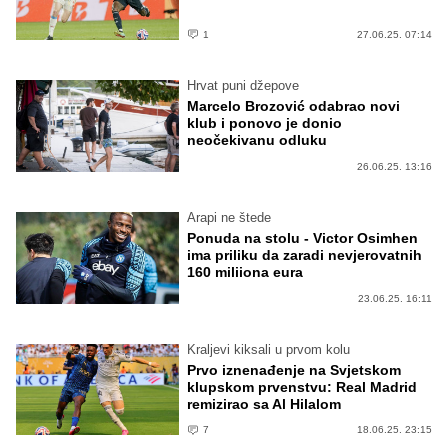
1
27.06.25. 07:14
Hrvat puni džepove
Marcelo Brozović odabrao novi
klub i ponovo je donio
neočekivanu odluku
26.06.25. 13:16
Arapi ne štede
Ponuda na stolu - Victor Osimhen
ima priliku da zaradi nevjerovatnih
160 miliiona eura
23.06.25. 16:11
Kraljevi kiksali u prvom kolu
Prvo iznenađenje na Svjetskom
klupskom prvenstvu: Real Madrid
remizirao sa Al Hilalom
7
18.06.25. 23:15