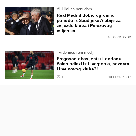
Al-Hilal sa ponudom
Real Madrid dobio ogromnu
ponudu iz Saudijske Arabije za
zvijezdu kluba i Perezovog
miljenika
01.02.25. 07:46
Tvrde inostrani mediji
Pregovori obavljeni u Londonu:
Salah odlazi iz Liverpoola, poznato
i ime novog kluba?!
1
18.01.25. 18:47