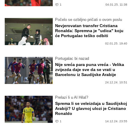
1
04.01.25. 11:38
Počelo se ozbiljno pričati o ovom poslu
Nevjerovatan transfer Cristiana
Ronalda: Spremna je "udica" koju
će Portugalac teško odbiti
02.01.25. 19:40
Portugalac bi nazad
Nije sreća para puna vreća - Velika
zvijezda daje sve da se vrati u
Barcelonu iz Saudijske Arabije
24.12.24. 10:51
Prelazi li u Al Hilal?
Sprema li se veleizdaja u Saudijskoj
Arabiji? U glavnoj ulozi je Cristiano
Ronaldo
1
14.12.24. 23:55