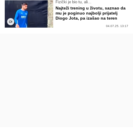
Fizički je bio tu, ali...
Najteži trening u životu, saznao da
mu je poginuo najbolji prijatelj
Diogo Jota, pa izašao na teren
04.07.25. 13:17