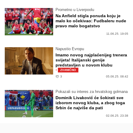
Prometno u Liverpoolu
Na Anfield stigla ponuda koju je
malo ko očekivao: Fudbaleru nude
pravo malo bogatstvo
11.06.25. 19:05
Napustio Evropu
Imamo novog najplaćenijeg trenera
svijeta! Italijanski genije
predstavljen u novom klubu
·
ZVANIČNO
3
05.06.25. 08:42
Pokazali su interes za hrvatskog golmana
Dominik Livaković će šokirati sve
izborom novog kluba, a zbog toga
Srbin će najviše da pati
02.06.25. 23:38