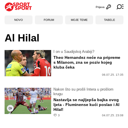
Prijava
Otvori profi
Ot
NOVO
FORUM
MOJE TEME
TABELE
Al Hilal
I on u Saudijskoj Arabiji?
Theo Hernandez neće na pripreme
s Milanom, zna se poziv kojeg
kluba čeka
06.07.25. 17:35
Nakon što su prošli Intera u prošlom
krugu
Nastavlja se najljepša bajka ovog
ljeta - Fluminense kući poslao i Al
Hilal!
3
04.07.25. 23:08