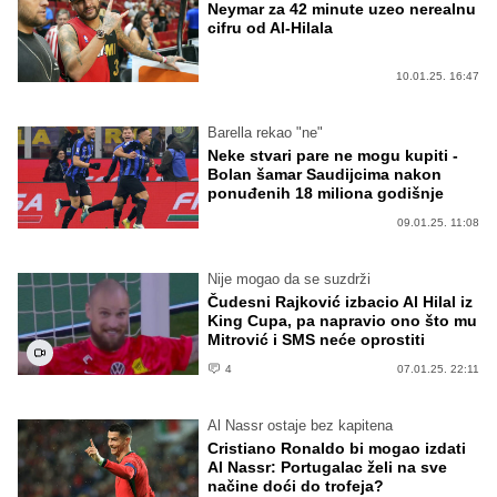
Neymar za 42 minute uzeo nerealnu
cifru od Al-Hilala
10.01.25. 16:47
Barella rekao "ne"
Neke stvari pare ne mogu kupiti -
Bolan šamar Saudijcima nakon
ponuđenih 18 miliona godišnje
09.01.25. 11:08
Nije mogao da se suzdrži
Čudesni Rajković izbacio Al Hilal iz
King Cupa, pa napravio ono što mu
Mitrović i SMS neće oprostiti
4
07.01.25. 22:11
Al Nassr ostaje bez kapitena
Cristiano Ronaldo bi mogao izdati
Al Nassr: Portugalac želi na sve
načine doći do trofeja?