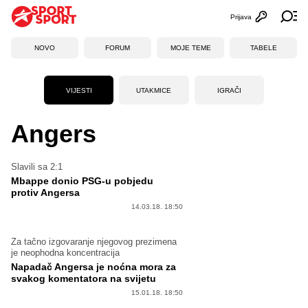
Prijava
Otvori profi
Ot
NOVO
FORUM
MOJE TEME
TABELE
VIJESTI
UTAKMICE
IGRAČI
Angers
Slavili sa 2:1
Mbappe donio PSG-u pobjedu
protiv Angersa
14.03.18. 18:50
Za tačno izgovaranje njegovog prezimena
je neophodna koncentracija
Napadač Angersa je noćna mora za
svakog komentatora na svijetu
15.01.18. 18:50