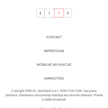
1
2
Previous
Next
KONTAKT
IMPRESSUM
MOBILNE APLIKACIJE
MARKETING
Copyright 2008-26. SportSport d.o.o. ISSN 2744-2195. Sva prava
zadržana. Zabranjeno preuzimanje sadržaja bez dozvole izdavača.
Pravila
o zaštiti privatnosti.