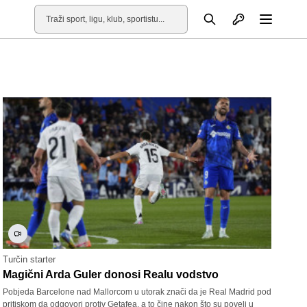
Otvori profil
Pretraga
Otvori
Turčin starter
Magični Arda Guler donosi Realu vodstvo
Pobjeda Barcelone nad Mallorcom u utorak znači da je Real Madrid pod
pritiskom da odgovori protiv Getafea, a to čine nakon što su poveli u