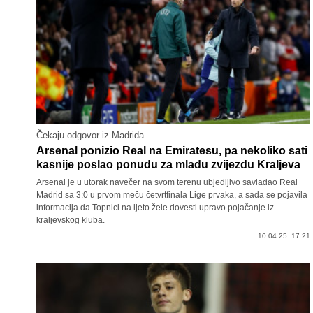
Čekaju odgovor iz Madrida
Arsenal ponizio Real na Emiratesu, pa nekoliko sati
kasnije poslao ponudu za mladu zvijezdu Kraljeva
Arsenal je u utorak navečer na svom terenu ubjedljivo savladao Real
Madrid sa 3:0 u prvom meču četvrtfinala Lige prvaka, a sada se pojavila
informacija da Topnici na ljeto žele dovesti upravo pojačanje iz
kraljevskog kluba.
10.04.25. 17:21