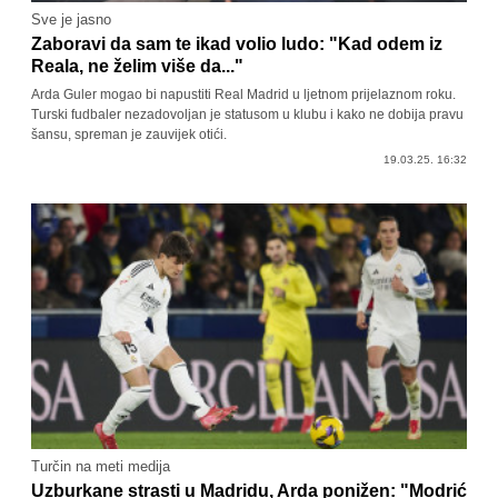
Sve je jasno
Zaboravi da sam te ikad volio ludo: "Kad odem iz
Reala, ne želim više da..."
Arda Guler mogao bi napustiti Real Madrid u ljetnom prijelaznom roku.
Turski fudbaler nezadovoljan je statusom u klubu i kako ne dobija pravu
šansu, spreman je zauvijek otići.
19.03.25. 16:32
Turčin na meti medija
Uzburkane strasti u Madridu, Arda ponižen: "Modrić