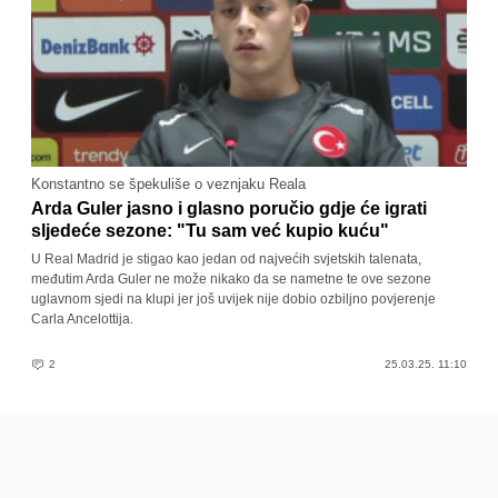
Konstantno se špekuliše o veznjaku Reala
Arda Guler jasno i glasno poručio gdje će igrati
sljedeće sezone: "Tu sam već kupio kuću"
U Real Madrid je stigao kao jedan od najvećih svjetskih talenata,
međutim Arda Guler ne može nikako da se nametne te ove sezone
uglavnom sjedi na klupi jer još uvijek nije dobio ozbiljno povjerenje
Carla Ancelottija.
2
25.03.25. 11:10