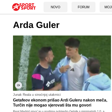
NOVO
FORUM
MOJ
Arda Guler
Junak Reala u sinoćnjoj utakmici
Getafeov ekonom prišao Ardi Guleru nakon meča,
Turčin nije mogao vjerovati šta mu govori
Real Madrid sinoć je u gostima pobijedio Getafe s minimalnih 1:0, a