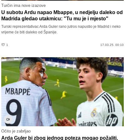
Turčin ima nove izazove
U subotu Ardu napao Mbappe, u nedjelju daleko od
Madrida gledao utakmicu: "Tu mu je i mjesto"
Turski reprezentativac Arda Guler rano jutros napustio je Madrid i neko
vrijeme će biti daleko od Španije.
1
17.03.25. 00:10
Očito je zabrljao
Arda Guler bi zbog jednog poteza mogao požaliti,