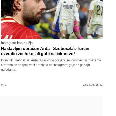
Instagram kao oružje
Nastavljen obračun Arda - Szoboszlai: Turčin
uzvratio žestoko, ali gubi na iskustvo!
Dominik Szoboszlai i Arda Guler vode pravi rat na društvenim mrežama.
S terena se netrpeljivost prenijela na Instagram, gdje se gađaju
uvredama.
1
24.03.25. 15:42