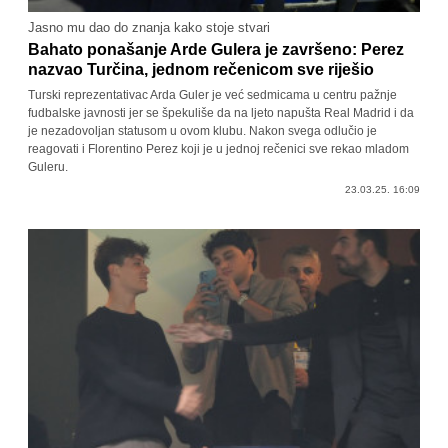
Jasno mu dao do znanja kako stoje stvari
Bahato ponašanje Arde Gulera je završeno: Perez
nazvao Turčina, jednom rečenicom sve riješio
Turski reprezentativac Arda Guler je već sedmicama u centru pažnje
fudbalske javnosti jer se špekuliše da na ljeto napušta Real Madrid i da
je nezadovoljan statusom u ovom klubu. Nakon svega odlučio je
reagovati i Florentino Perez koji je u jednoj rečenici sve rekao mladom
Guleru.
23.03.25. 16:09