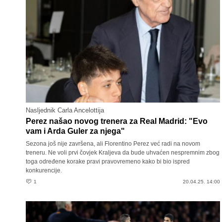
Nasljednik Carla Ancelottija
Perez našao novog trenera za Real Madrid: "Evo
vam i Arda Guler za njega"
Sezona još nije završena, ali Florentino Perez već radi na novom
treneru. Ne voli prvi čovjek Kraljeva da bude uhvaćen nespremnim zbog
toga određene korake pravi pravovremeno kako bi bio ispred
konkurencije.
1
20.04.25. 14:00