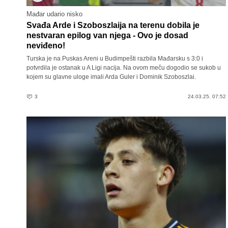
Mađar udario nisko
Svađa Arde i Szoboszlaija na terenu dobila je
nestvaran epilog van njega - Ovo je dosad
neviđeno!
Turska je na Puskas Areni u Budimpešti razbila Mađarsku s 3:0 i
potvrdila je ostanak u A Ligi nacija. Na ovom meču dogodio se sukob u
kojem su glavne uloge imali Arda Guler i Dominik Szoboszlai.
3
24.03.25. 07:52