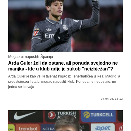
Mogao bi napustiti Španiju
Arda Guler želi da ostane, ali ponuda svejedno ne
manjka - Ide u klub gdje je sukob "neizbježan"?
Arda Guler je kao veliki talenat stigao iz Fenerbahčea u Real Madrid, a
predstojećeg ljeta bi mogao napustiti klub. Ponuda ne nedostaje, no
jedna se izdvaja.
04.04.25. 15:13