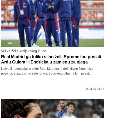
Velika želja kraljevskog kluba
Real Madrid ga toliko silno želi: Spremni su poslati
Ardu Gulera ili Endricka u zamjenu za njega
Najveći nedostatak u ekipi Real Madrida je definitivno štoperska
pozicija, a sada silno žele igrača Bournemoutha na tom mjestu.
29.03.25. 11:15