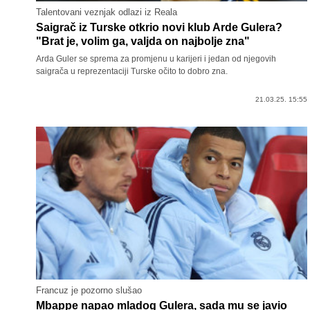
Talentovani veznjak odlazi iz Reala
Saigrač iz Turske otkrio novi klub Arde Gulera?
"Brat je, volim ga, valjda on najbolje zna"
Arda Guler se sprema za promjenu u karijeri i jedan od njegovih
saigrača u reprezentaciji Turske očito to dobro zna.
21.03.25. 15:55
Francuz je pozorno slušao
Mbappe napao mladog Gulera, sada mu se javio