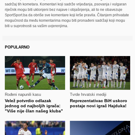
sadržaj tih kometara. Komentari koji sadrže vrijeđanja, psovanja i vulgaran
riječnik mogu biti uklonjeni bez najave i objašnjenja, ali to ne obavezuje
SportSport.ba da obriše sve komentare koji krše pravila. Čitanjem prihvatate
mogućnost da među komentarima mogu biti pronađeni sadržaji koji mogu
biti u suprotnosti sa vašim uvjerenjima.
POPULARNO
Rođeni napunili kasu
Tvrde hrvatski mediji
Velež potvrdio odlazak
Reprezentativac BiH uskoro
jednog od najboljih igrača:
postaje novi igrač Hajduka!
"Više nije član našeg kluba"