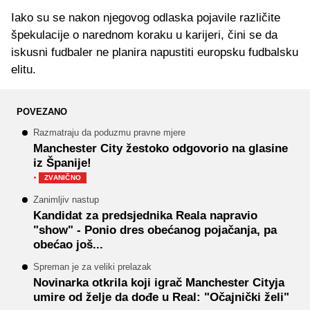
Iako su se nakon njegovog odlaska pojavile različite
špekulacije o narednom koraku u karijeri, čini se da
iskusni fudbaler ne planira napustiti europsku fudbalsku
elitu.
POVEZANO
Razmatraju da poduzmu pravne mjere
Manchester City žestoko odgovorio na glasine
iz Španije!
·
ZVANIČNO
Zanimljiv nastup
Kandidat za predsjednika Reala napravio
"show" - Ponio dres obećanog pojačanja, pa
obećao još...
Spreman je za veliki prelazak
Novinarka otkrila koji igrač Manchester Cityja
umire od želje da dođe u Real: "Očajnički želi"