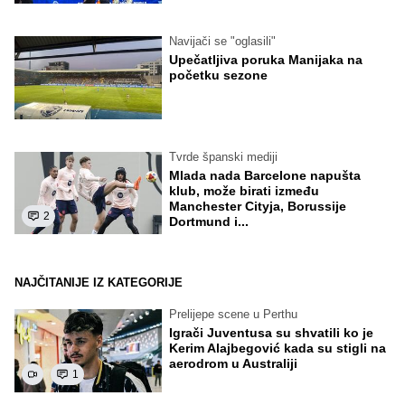
Navijači se "oglasili"
Upečatljiva poruka Manijaka na
početku sezone
Tvrde španski mediji
Mlada nada Barcelone napušta
klub, može birati između
Manchester Cityja, Borussije
2
Dortmund i...
NAJČITANIJE IZ KATEGORIJE
Prelijepe scene u Perthu
Igrači Juventusa su shvatili ko je
Kerim Alajbegović kada su stigli na
aerodrom u Australiji
1