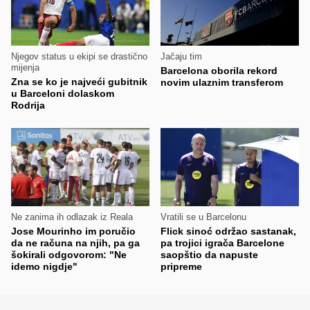
Njegov status u ekipi se drastično
Jačaju tim
mijenja
Barcelona oborila rekord
Zna se ko je najveći gubitnik
novim ulaznim transferom
u Barceloni dolaskom
Rodrija
Ne zanima ih odlazak iz Reala
Vratili se u Barcelonu
Jose Mourinho im poručio
Flick sinoć održao sastanak,
da ne računa na njih, pa ga
pa trojici igrača Barcelone
šokirali odgovorom: "Ne
saopštio da napuste
idemo nigdje"
pripreme