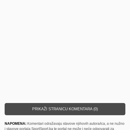
PRIKAŽI STRANICU KOMENTARA (0)
NAPOMENA:
Komentari odražavaju stavove njihovih autora/ica, a ne nužno
i stavove portala SportSport.ba te portal ne može i neće odgovarati za