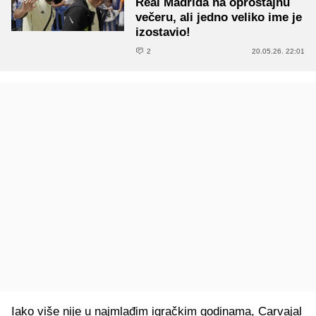
Real Madrida na oproštajnu
večeru, ali jedno veliko ime je
izostavio!
2
20.05.26. 22:01
Iako više nije u najmlađim igračkim godinama, Carvajal