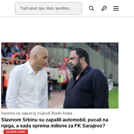
Otvori profil
Pretraga
Otvori
Insistira na najvećoj zvijezdi Bordo kluba
Slavnom Srbinu su zapalili automobil, pucali na
njega, a sada sprema milione za FK Sarajevo?
·
SAZNAJEMO