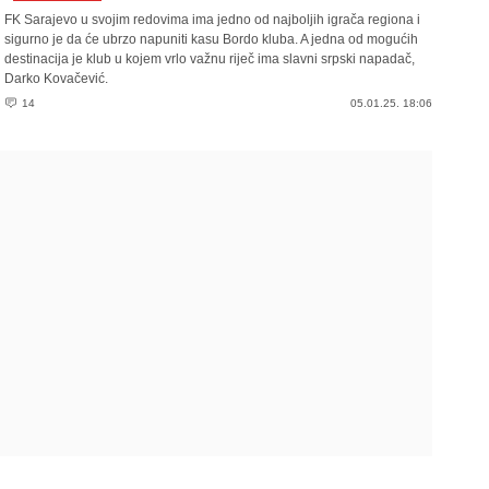
FK Sarajevo u svojim redovima ima jedno od najboljih igrača regiona i
sigurno je da će ubrzo napuniti kasu Bordo kluba. A jedna od mogućih
destinacija je klub u kojem vrlo važnu riječ ima slavni srpski napadač,
Darko Kovačević.
14
05.01.25. 18:06