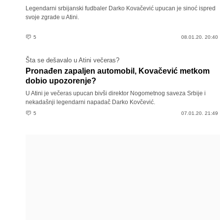
Legendarni srbijanski fudbaler Darko Kovačević upucan je sinoć ispred
svoje zgrade u Atini.
5
08.01.20. 20:40
Šta se dešavalo u Atini večeras?
Pronađen zapaljen automobil, Kovačević metkom
dobio upozorenje?
U Atini je večeras upucan bivši direktor Nogometnog saveza Srbije i
nekadašnji legendarni napadač Darko Kovčević.
5
07.01.20. 21:49