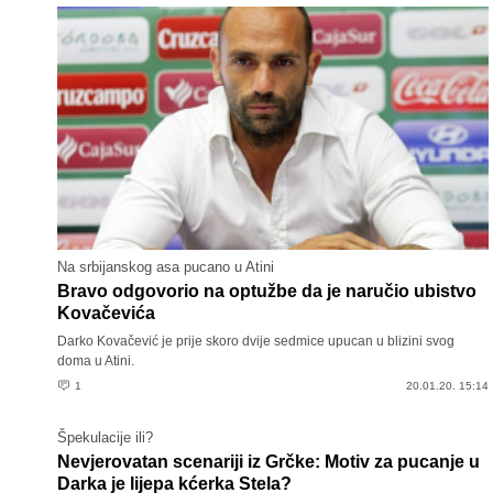
Na srbijanskog asa pucano u Atini
Bravo odgovorio na optužbe da je naručio ubistvo
Kovačevića
Darko Kovačević je prije skoro dvije sedmice upucan u blizini svog
doma u Atini.
1
20.01.20. 15:14
Špekulacije ili?
Nevjerovatan scenariji iz Grčke: Motiv za pucanje u
Darka je lijepa kćerka Stela?