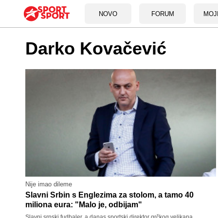
NOVO
FORUM
MOJ
Darko Kovačević
Nije imao dileme
Slavni Srbin s Englezima za stolom, a tamo 40
miliona eura: "Malo je, odbijam"
Slavni srpski fudbaler, a danas sportski direktor grčkog velikana