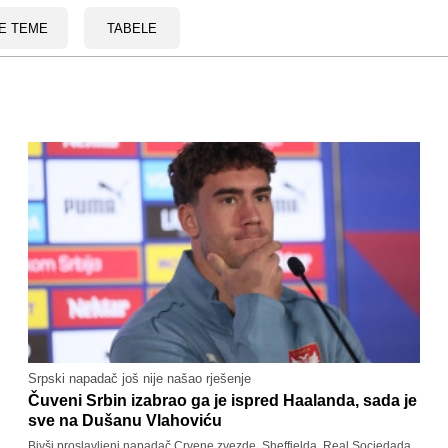
E TEME
TABELE
Srpski napadač još nije našao rješenje
Čuveni Srbin izabrao ga je ispred Haalanda, sada je
sve na Dušanu Vlahoviću
Bivši proslavljeni napadač Crvene zvezde, Sheffielda, Real Sociedada,