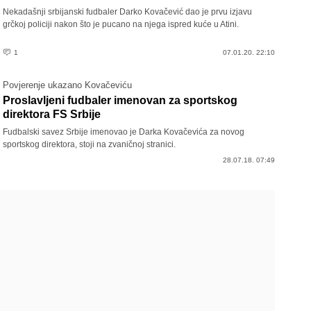
Nekadašnji srbijanski fudbaler Darko Kovačević dao je prvu izjavu
grčkoj policiji nakon što je pucano na njega ispred kuće u Atini.
1
07.01.20. 22:10
Povjerenje ukazano Kovačeviću
Proslavljeni fudbaler imenovan za sportskog
direktora FS Srbije
Fudbalski savez Srbije imenovao je Darka Kovačevića za novog
sportskog direktora, stoji na zvaničnoj stranici.
28.07.18. 07:49