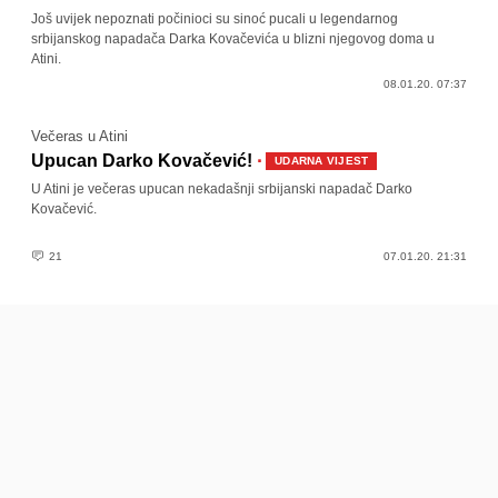
Još uvijek nepoznati počinioci su sinoć pucali u legendarnog
srbijanskog napadača Darka Kovačevića u blizni njegovog doma u
Atini.
08.01.20. 07:37
Večeras u Atini
·
Upucan Darko Kovačević!
UDARNA VIJEST
U Atini je večeras upucan nekadašnji srbijanski napadač Darko
Kovačević.
21
07.01.20. 21:31