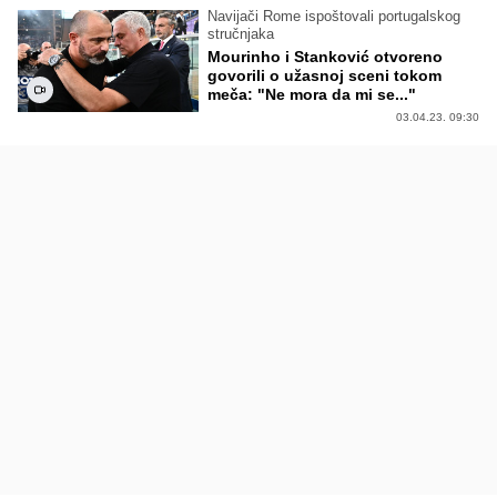
Navijači Rome ispoštovali portugalskog
stručnjaka
Mourinho i Stanković otvoreno
govorili o užasnoj sceni tokom
meča: "Ne mora da mi se..."
03.04.23. 09:30