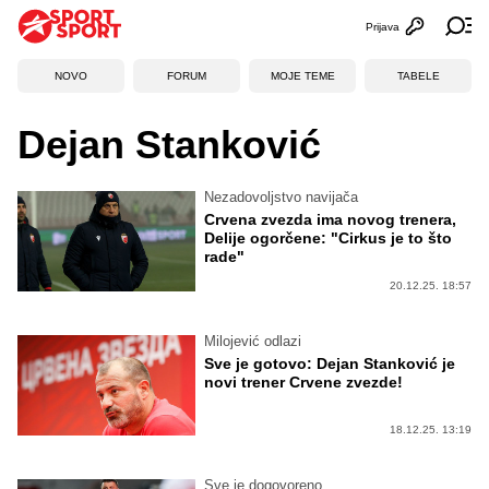
Prijava
Otvori profi
Ot
NOVO
FORUM
MOJE TEME
TABELE
Dejan Stanković
Nezadovoljstvo navijača
Crvena zvezda ima novog trenera,
Delije ogorčene: "Cirkus je to što
rade"
20.12.25. 18:57
Milojević odlazi
Sve je gotovo: Dejan Stanković je
novi trener Crvene zvezde!
18.12.25. 13:19
Sve je dogovoreno