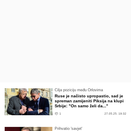
Cilja poziciju među Orlovima
Ruse je načisto upropastio, sad je
spreman zamijeniti Piksija na klupi
Srbije: "On samo želi da..."
1
27.05.25. 19:32
Prihvatio 'savjet'