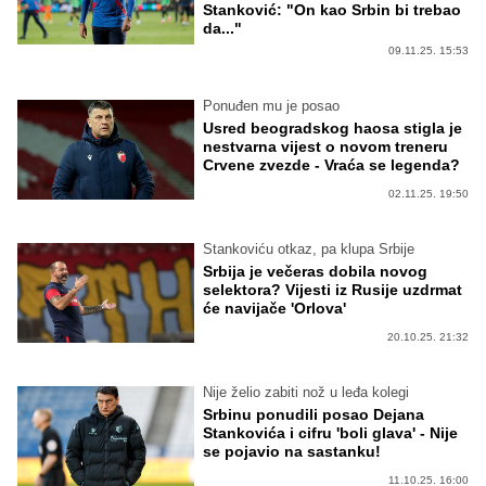
Stanković: "On kao Srbin bi trebao
da..."
09.11.25. 15:53
Ponuđen mu je posao
Usred beogradskog haosa stigla je
nestvarna vijest o novom treneru
Crvene zvezde - Vraća se legenda?
02.11.25. 19:50
Stankoviću otkaz, pa klupa Srbije
Srbija je večeras dobila novog
selektora? Vijesti iz Rusije uzdrmat
će navijače 'Orlova'
20.10.25. 21:32
Nije želio zabiti nož u leđa kolegi
Srbinu ponudili posao Dejana
Stankovića i cifru 'boli glava' - Nije
se pojavio na sastanku!
11.10.25. 16:00