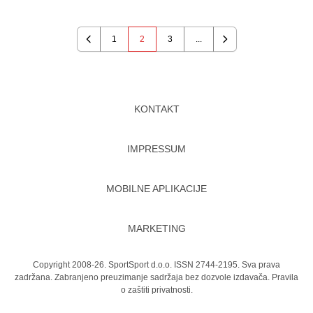
1
2
3
...
Previous
Next
KONTAKT
IMPRESSUM
MOBILNE APLIKACIJE
MARKETING
Copyright 2008-26. SportSport d.o.o. ISSN 2744-2195. Sva prava
zadržana. Zabranjeno preuzimanje sadržaja bez dozvole izdavača.
Pravila
o zaštiti privatnosti.