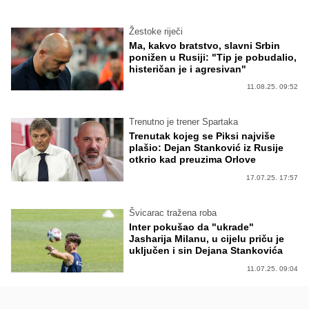
Žestoke riječi
Ma, kakvo bratstvo, slavni Srbin
ponižen u Rusiji: "Tip je pobudalio,
histeričan je i agresivan"
11.08.25. 09:52
Trenutno je trener Spartaka
Trenutak kojeg se Piksi najviše
plašio: Dejan Stanković iz Rusije
otkrio kad preuzima Orlove
17.07.25. 17:57
Švicarac tražena roba
Inter pokušao da "ukrade"
Jasharija Milanu, u cijelu priču je
uključen i sin Dejana Stankovića
11.07.25. 09:04