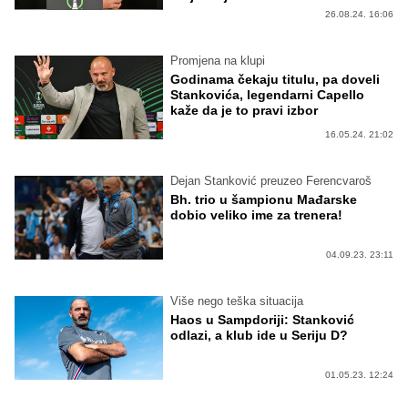
26.08.24. 16:06
Promjena na klupi
Godinama čekaju titulu, pa doveli
Stankovića, legendarni Capello
kaže da je to pravi izbor
16.05.24. 21:02
Dejan Stanković preuzeo Ferencvaroš
Bh. trio u šampionu Mađarske
dobio veliko ime za trenera!
04.09.23. 23:11
Više nego teška situacija
Haos u Sampdoriji: Stanković
odlazi, a klub ide u Seriju D?
01.05.23. 12:24