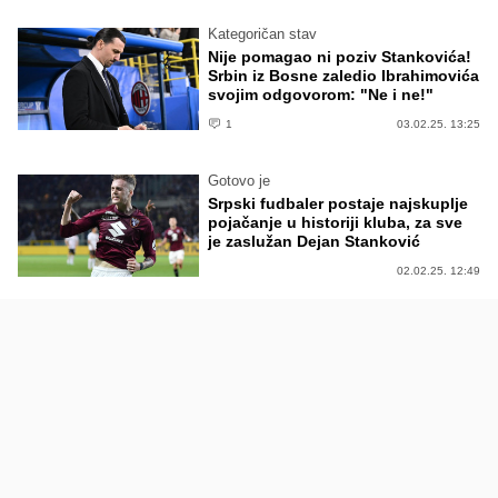
Kategoričan stav
Nije pomagao ni poziv Stankovića!
Srbin iz Bosne zaledio Ibrahimovića
svojim odgovorom: "Ne i ne!"
1
03.02.25. 13:25
Gotovo je
Srpski fudbaler postaje najskuplje
pojačanje u historiji kluba, za sve
je zaslužan Dejan Stanković
02.02.25. 12:49