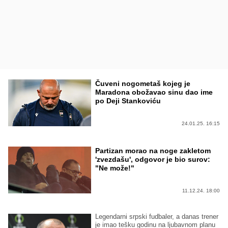
Čuveni nogometaš kojeg je
Maradona obožavao sinu dao ime
po Deji Stankoviću
24.01.25. 16:15
Partizan morao na noge zakletom
'zvezdašu', odgovor je bio surov:
"Ne može!"
11.12.24. 18:00
Legendarni srpski fudbaler, a danas trener
je imao tešku godinu na ljubavnom planu