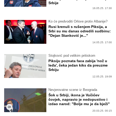
Srbije
16.05.25. 17:30
Ko će predvoditi Orlove protiv Albanije?
Rusi krenuli s rušenjem Piksija, a
Srbi su mu danas odredili sudbinu:
"Dejan Stanković je..."
14.05.25. 17:00
Stojković pod velikim pritiskom
Piksiju poznata faca zabija 'nož u
leđa', čeka jedan kiks da preuzme
Srbiju
12.05.25. 19:09
Nevjerovatne scene iz Beograda
Šok u Srbiji, ikona je Vučićev
čovjek, napravio je nedopustivo i
izdao narod: "Bolje mu je da bježi"
20.03.25. 00:15