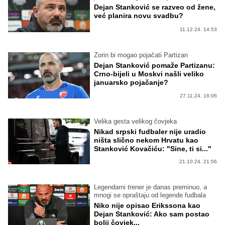
Dejan Stanković se razveo od žene,
već planira novu svadbu?
11.12.24. 14:53
Zorin bi mogao pojačati Partizan
Dejan Stanković pomaže Partizanu:
Crno-bijeli u Moskvi našli veliko
januarsko pojačanje?
27.11.24. 16:06
Velika gesta velikog čovjeka
Nikad srpski fudbaler nije uradio
ništa slično nekom Hrvatu kao
Stanković Kovačiću: "Sine, ti si..."
21.10.24. 21:56
Legendarni trener je danas preminuo, a
mnogi se opraštaju od legende fudbala
Niko nije opisao Erikssona kao
Dejan Stanković: Ako sam postao
bolji čovjek...