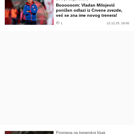
Boooooom: Vladan Milojević
ponižen odlazi iz Crvene zvezde,
već se zna ime novog trenera!
1
12.12.25. 16:00
Promjena na trenerskoj klupi