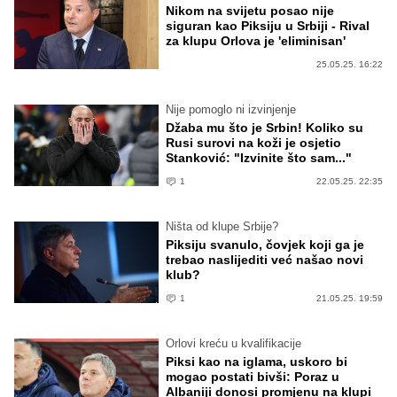
Nikom na svijetu posao nije
siguran kao Piksiju u Srbiji - Rival
za klupu Orlova je 'eliminisan'
25.05.25. 16:22
Nije pomoglo ni izvinjenje
Džaba mu što je Srbin! Koliko su
Rusi surovi na koži je osjetio
Stanković: "Izvinite što sam..."
1
22.05.25. 22:35
Ništa od klupe Srbije?
Piksiju svanulo, čovjek koji ga je
trebao naslijediti već našao novi
klub?
1
21.05.25. 19:59
Orlovi kreću u kvalifikacije
Piksi kao na iglama, uskoro bi
mogao postati bivši: Poraz u
Albaniji donosi promjenu na klupi