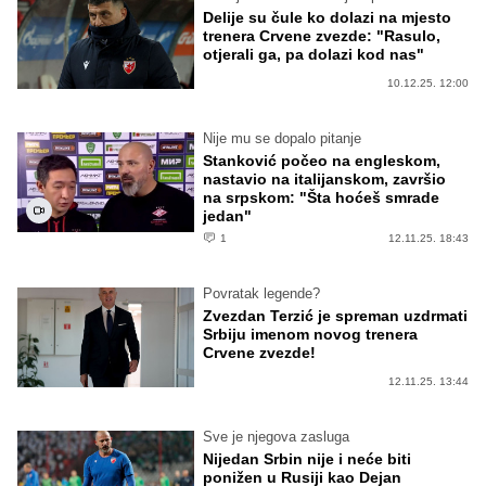
Delije su čule ko dolazi na mjesto
trenera Crvene zvezde: "Rasulo,
otjerali ga, pa dolazi kod nas"
10.12.25. 12:00
Nije mu se dopalo pitanje
Stanković počeo na engleskom,
nastavio na italijanskom, završio
na srpskom: "Šta hoćeš smrade
jedan"
1
12.11.25. 18:43
Povratak legende?
Zvezdan Terzić je spreman uzdrmati
Srbiju imenom novog trenera
Crvene zvezde!
12.11.25. 13:44
Sve je njegova zasluga
Nijedan Srbin nije i neće biti
ponižen u Rusiji kao Dejan