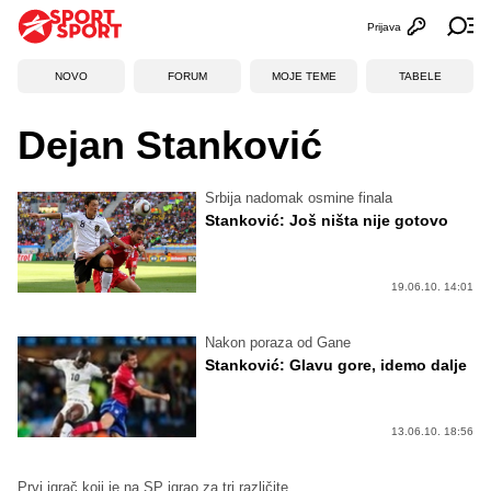
Prijava
Otvori profi
Ot
NOVO
FORUM
MOJE TEME
TABELE
Dejan Stanković
Srbija nadomak osmine finala
Stanković: Još ništa nije gotovo
19.06.10. 14:01
Nakon poraza od Gane
Stanković: Glavu gore, idemo dalje
13.06.10. 18:56
Prvi igrač koji je na SP igrao za tri različite