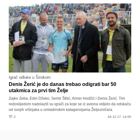
Igrač odluke u Širokom
Denis Žerić je do danas trebao odigrati bar 50
utakmica za prvi tim Želje
Zajko Zeba, Edin Džeko, Semir Štilić, Armin Hodžić i Denis Žerić. Tim
redoslijedom nadolazili su igrači za koje se iz aviona vidjelo da odskaču
od svojih vršnjaka u omladinskim katageroijama Željezničara.
2
04.12.17. 14:00