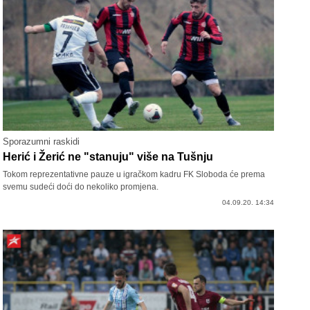
Sporazumni raskidi
Herić i Žerić ne "stanuju" više na Tušnju
Tokom reprezentativne pauze u igračkom kadru FK Sloboda će prema
svemu sudeći doći do nekoliko promjena.
04.09.20. 14:34