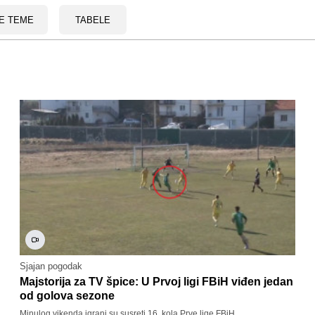
E TEME
TABELE
Sjajan pogodak
Majstorija za TV špice: U Prvoj ligi FBiH viđen jedan
od golova sezone
Minulog vikenda igrani su susreti 16. kola Prve lige FBiH.