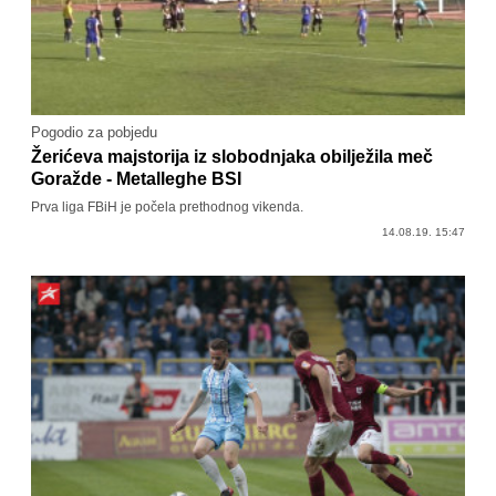
Pogodio za pobjedu
Žerićeva majstorija iz slobodnjaka obilježila meč
Goražde - Metalleghe BSI
Prva liga FBiH je počela prethodnog vikenda.
14.08.19. 15:47