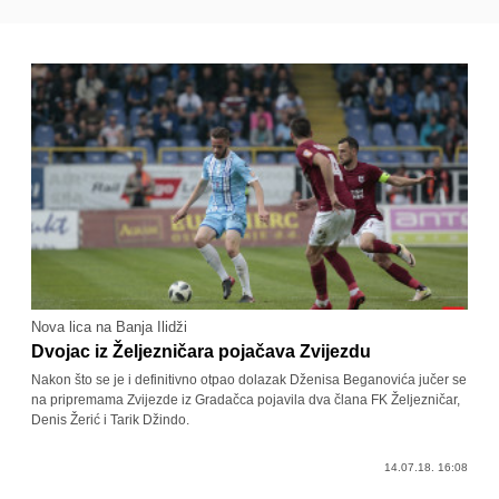
Nova lica na Banja Ilidži
Dvojac iz Željezničara pojačava Zvijezdu
Nakon što se je i definitivno otpao dolazak Dženisa Beganovića jučer se
na pripremama Zvijezde iz Gradačca pojavila dva člana FK Željezničar,
Denis Žerić i Tarik Džindo.
14.07.18. 16:08