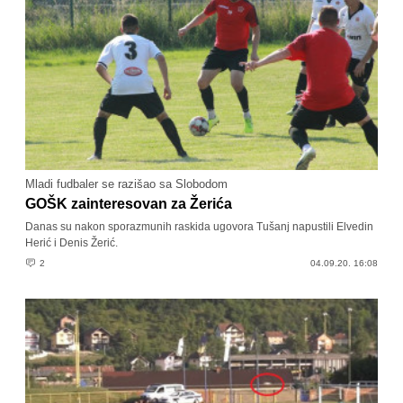
Mladi fudbaler se razišao sa Slobodom
GOŠK zainteresovan za Žerića
Danas su nakon sporazmunih raskida ugovora Tušanj napustili Elvedin
Herić i Denis Žerić.
2
04.09.20. 16:08