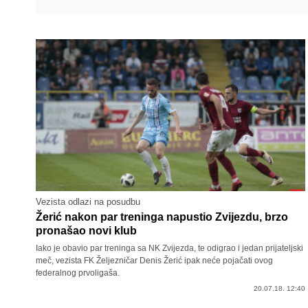
Vezista odlazi na posudbu
Žerić nakon par treninga napustio Zvijezdu, brzo
pronašao novi klub
Iako je obavio par treninga sa NK Zvijezda, te odigrao i jedan prijateljski
meč, vezista FK Željezničar Denis Žerić ipak neće pojačati ovog
federalnog prvoligaša.
20.07.18. 12:40