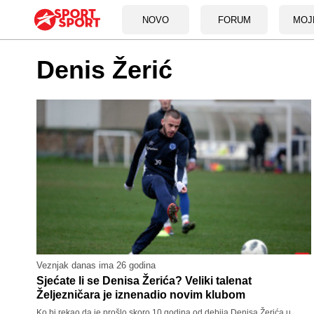
NOVO
FORUM
MOJ
Denis Žerić
Veznjak danas ima 26 godina
Sjećate li se Denisa Žerića? Veliki talenat
Željezničara je iznenadio novim klubom
Ko bi rekao da je prošlo skoro 10 godina od debija Denisa Žerića u