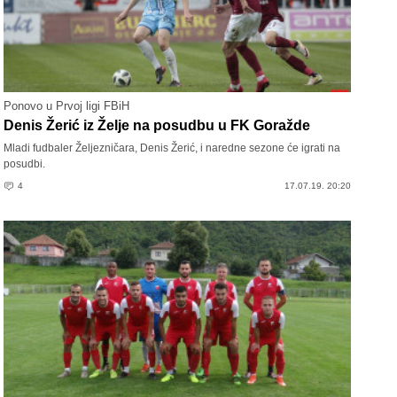
Ponovo u Prvoj ligi FBiH
Denis Žerić iz Želje na posudbu u FK Goražde
Mladi fudbaler Željezničara, Denis Žerić, i naredne sezone će igrati na
posudbi.
4
17.07.19. 20:20