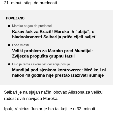
21. minuti stigli do prednosti.
POVEZANO
Maroko stigao do prednosti
Kakav šok za Brazil! Maroko ih "ubija", o
hladnokrvnosti Saibarija priča cijeli svijet!
Loše vijesti
Veliki problem za Maroko pred Mundijal:
Zvijezda propušta grupnu fazu!
Ovo je tema i skoro pet decenija poslije
Mundijal pod sjenkom kontroverze: Meč koji ni
nakon 48 godina nije prestao izazivati sumnje
Saibari je na sjajan način lobovao Alissona za veliku
radost svih navijača Maroka.
Ipak, Vinicius Junior je bio taj koji je u 32. minuti