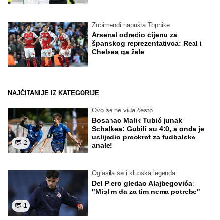
Zubimendi napušta Topnike
Arsenal odredio cijenu za
španskog reprezentativca: Real i
Chelsea ga žele
NAJČITANIJE IZ KATEGORIJE
Ovo se ne viđa često
Bosanac Malik Tubić junak
Schalkea: Gubili su 4:0, a onda je
uslijedio preokret za fudbalske
2
anale!
Oglasila se i klupska legenda
Del Piero gledao Alajbegovića:
"Mislim da za tim nema potrebe"
1