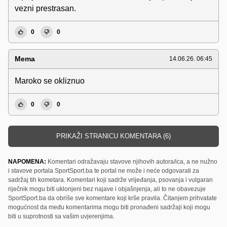
vezni prestrasan.
0
0
Mema
14.06.26. 06:45
Maroko se okliznuo
0
0
PRIKAŽI STRANICU KOMENTARA (6)
NAPOMENA:
Komentari odražavaju stavove njihovih autora/ica, a ne nužno
i stavove portala SportSport.ba te portal ne može i neće odgovarati za
sadržaj tih kometara. Komentari koji sadrže vrijeđanja, psovanja i vulgaran
riječnik mogu biti uklonjeni bez najave i objašnjenja, ali to ne obavezuje
SportSport.ba da obriše sve komentare koji krše pravila. Čitanjem prihvatate
mogućnost da među komentarima mogu biti pronađeni sadržaji koji mogu
biti u suprotnosti sa vašim uvjerenjima.