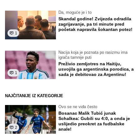
Da, moguće je i to
Skandal godine! Zvijezda odradila
zagrijavanje, pa tri minute pred
početak napravila šokantan potez!
1
Nacija koja je poznata po rasizmu ima
igrača tamnije puti
Preživio zemljotres na Haitiju,
usvojila ga argentinska porodica, a
1
sada je debitovao za Argentinu!
NAJČITANIJE IZ KATEGORIJE
Ovo se ne viđa često
Bosanac Malik Tubić junak
Schalkea: Gubili su 4:0, a onda je
uslijedio preokret za fudbalske
2
anale!