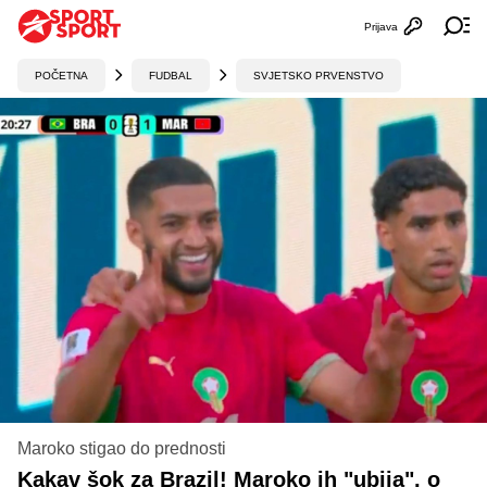
Prijava
Otvori profi
Ot
POČETNA
FUDBAL
SVJETSKO PRVENSTVO
Maroko stigao do prednosti
Kakav šok za Brazil! Maroko ih "ubija", o