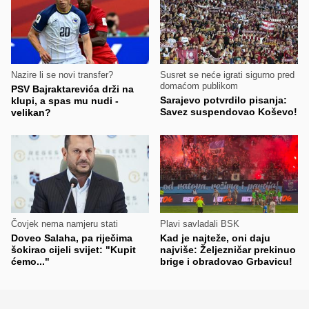
Nazire li se novi transfer?
Susret se neće igrati sigurno pred
domaćom publikom
PSV Bajraktarevića drži na
Sarajevo potvrdilo pisanja:
klupi, a spas mu nudi -
Savez suspendovao Koševo!
velikan?
Čovjek nema namjeru stati
Plavi savladali BSK
Doveo Salaha, pa riječima
Kad je najteže, oni daju
šokirao cijeli svijet: "Kupit
najviše: Željezničar prekinuo
ćemo..."
brige i obradovao Grbavicu!