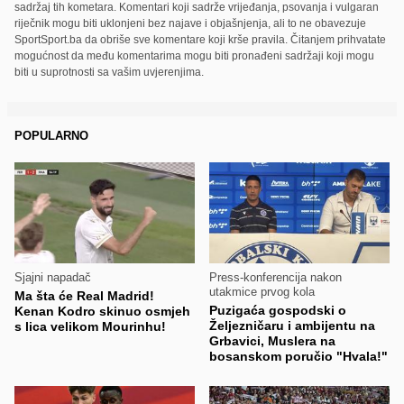
sadržaj tih kometara. Komentari koji sadrže vrijeđanja, psovanja i vulgaran
riječnik mogu biti uklonjeni bez najave i objašnjenja, ali to ne obavezuje
SportSport.ba da obriše sve komentare koji krše pravila. Čitanjem prihvatate
mogućnost da među komentarima mogu biti pronađeni sadržaji koji mogu
biti u suprotnosti sa vašim uvjerenjima.
POPULARNO
Sjajni napadač
Press-konferencija nakon
utakmice prvog kola
Ma šta će Real Madrid!
Puzigaća gospodski o
Kenan Kodro skinuo osmjeh
Željezničaru i ambijentu na
s lica velikom Mourinhu!
Grbavici, Muslera na
bosanskom poručio "Hvala!"