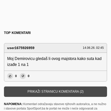
TOP KOMENTARI
user1675926959
14.06.26. 02:45
Moj Demirovicu gledaš li ovog majstora kako suta kad
izađe 1 na 1
0
0
PRIKAŽI STRANICU KOMENTARA (2)
NAPOMENA:
Komentari odražavaju stavove njihovih autora/ica, a ne nužno
i stavove portala SportSport.ba te portal ne može i neće odgovarati za