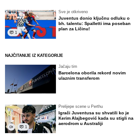
Sve je otkriveno
Juventus donio ključnu odluku o
bh. talentu: Spalletti ima poseban
plan za Ličinu!
1
NAJČITANIJE IZ KATEGORIJE
Jačaju tim
Barcelona oborila rekord novim
ulaznim transferom
Prelijepe scene u Perthu
Igrači Juventusa su shvatili ko je
Kerim Alajbegović kada su stigli na
aerodrom u Australiji
1