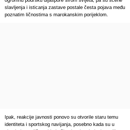
ogromnu podršku dijaspore širom svijeta, pa su scene
slavljenja i isticanja zastave postale česta pojava među
poznatim ličnostima s marokanskim porijeklom.
Ipak, reakcije javnosti ponovo su otvorile staru temu
identiteta i sportskog navijanja, posebno kada su u