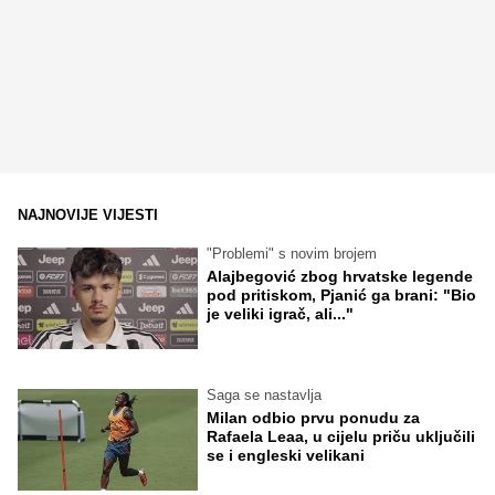
NAJNOVIJE VIJESTI
"Problemi" s novim brojem
Alajbegović zbog hrvatske legende
pod pritiskom, Pjanić ga brani: "Bio
je veliki igrač, ali..."
Saga se nastavlja
Milan odbio prvu ponudu za
Rafaela Leaa, u cijelu priču uključili
se i engleski velikani