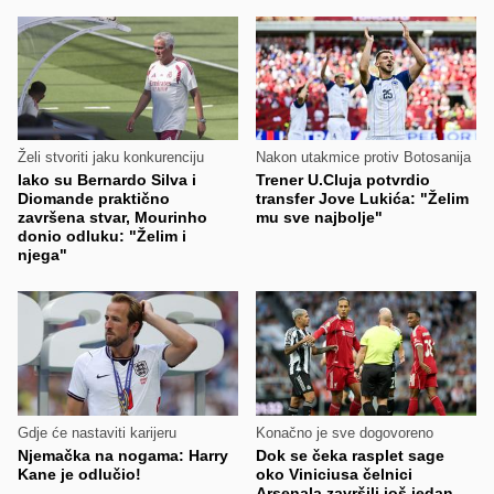
Želi stvoriti jaku konkurenciju
Nakon utakmice protiv Botosanija
Iako su Bernardo Silva i
Trener U.Cluja potvrdio
Diomande praktično
transfer Jove Lukića: "Želim
završena stvar, Mourinho
mu sve najbolje"
donio odluku: "Želim i
njega"
Gdje će nastaviti karijeru
Konačno je sve dogovoreno
Njemačka na nogama: Harry
Dok se čeka rasplet sage
Kane je odlučio!
oko Viniciusa čelnici
Arsenala završili još jedan