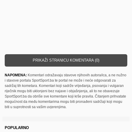
PRIKAŽI STRANICU KOMENTARA (0)
NAPOMENA:
Komentari odražavaju stavove njihovih autora/ica, a ne nužno
i stavove portala SportSport.ba te portal ne može i neće odgovarati za
sadržaj tih kometara. Komentari koji sadrže vrijeđanja, psovanja i vulgaran
riječnik mogu biti uklonjeni bez najave i objašnjenja, ali to ne obavezuje
SportSport.ba da obriše sve komentare koji krše pravila. Čitanjem prihvatate
mogućnost da među komentarima mogu biti pronađeni sadržaji koji mogu
biti u suprotnosti sa vašim uvjerenjima.
POPULARNO