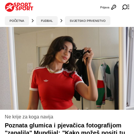
Prijava
Otvori profi
Ot
POČETNA
FUDBAL
SVJETSKO PRVENSTVO
Ne krije za koga navija
Poznata glumica i pjevačica fotografijom
"zapalila" Mundijal: "Kako možeš nositi tu