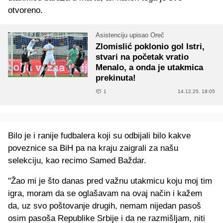
otvoreno.
Asistenciju upisao Oreč
Zlomislić poklonio gol Istri,
stvari na početak vratio
Menalo, a onda je utakmica
prekinuta!
1
14.12.25. 18:05
Bilo je i ranije fudbalera koji su odbijali bilo kakve
poveznice sa BiH pa na kraju zaigrali za našu
selekciju, kao recimo Samed Baždar.
"Žao mi je što danas pred važnu utakmicu koju moj tim
igra, moram da se oglašavam na ovaj način i kažem
da, uz svo poštovanje drugih, nemam nijedan pasoš
osim pasoša Republike Srbije i da ne razmišljam, niti