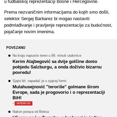
u fudbalskoj reprezentaciji Bosne i Hercegovine.
Prema nezvaničnim informacijama do kojih smo došli,
selektor Sergej Barbarez bi mogao nastaviti
podmlađivanje i pravljenje reprezentacije za budućnost,
pojačanje novim imenima.
POVEZANO
Na kraju napustio teren u 89. minuti utakmice
Kerim Alajbegović sa dvije golčine donio
pobjedu Salzburgu, a onda doživio bizarnu
povredu!
Sjajni bh. napadač je u sjajnoj formi
Mulahusejnović "teroriše" golmane širom
Evrope, sada je progovorio i o reprezentaciji
BiH!
·
INTERVJU
Nakon poraza od Betisa