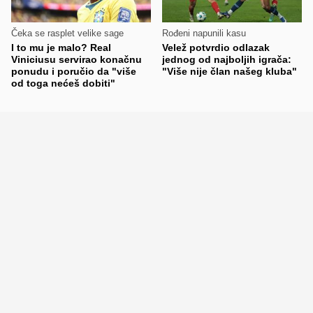
Čeka se rasplet velike sage
Rođeni napunili kasu
I to mu je malo? Real
Velež potvrdio odlazak
Viniciusu servirao konačnu
jednog od najboljih igrača:
ponudu i poručio da "više
"Više nije član našeg kluba"
od toga nećeš dobiti"