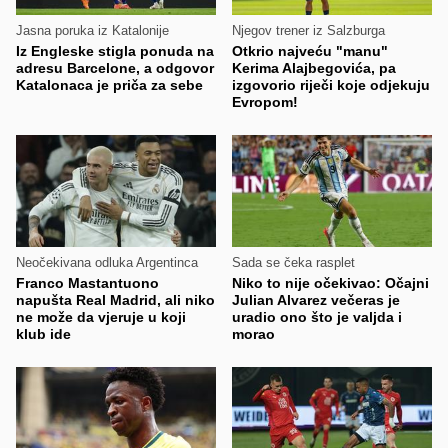
Jasna poruka iz Katalonije
Njegov trener iz Salzburga
Iz Engleske stigla ponuda na
Otkrio najveću "manu"
adresu Barcelone, a odgovor
Kerima Alajbegovića, pa
Katalonaca je priča za sebe
izgovorio riječi koje odjekuju
Evropom!
Neočekivana odluka Argentinca
Sada se čeka rasplet
Franco Mastantuono
Niko to nije očekivao: Očajni
napušta Real Madrid, ali niko
Julian Alvarez večeras je
ne može da vjeruje u koji
uradio ono što je valjda i
klub ide
morao