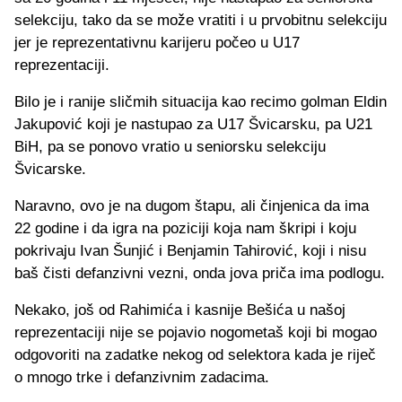
selekciju, tako da se može vratiti i u prvobitnu selekciju
jer je reprezentativnu karijeru počeo u U17
reprezentaciji.
Bilo je i ranije sličmih situacija kao recimo golman Eldin
Jakupović koji je nastupao za U17 Švicarsku, pa U21
BiH, pa se ponovo vratio u seniorsku selekciju
Švicarske.
Naravno, ovo je na dugom štapu, ali činjenica da ima
22 godine i da igra na poziciji koja nam škripi i koju
pokrivaju Ivan Šunjić i Benjamin Tahirović, koji i nisu
baš čisti defanzivni vezni, onda jova priča ima podlogu.
Nekako, još od Rahimića i kasnije Bešića u našoj
reprezentaciji nije se pojavio nogometaš koji bi mogao
odgovoriti na zadatke nekog od selektora kada je riječ
o mnogo trke i defanzivnim zadacima.