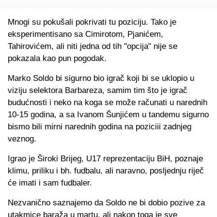
Mnogi su pokušali pokrivati tu poziciju. Tako je
eksperimentisano sa Cimirotom, Pjanićem,
Tahirovićem, ali niti jedna od tih "opcija" nije se
pokazala kao pun pogodak.
Marko Soldo bi sigurno bio igrač koji bi se uklopio u
viziju selektora Barbareza, samim tim što je igrač
budućnosti i neko na koga se može računati u narednih
10-15 godina, a sa Ivanom Šunjićem u tandemu sigurno
bismo bili mirni narednih godina na poziciii zadnjeg
veznog.
Igrao je Široki Brijeg, U17 reprezentaciju BiH, poznaje
klimu, priliku i bh. fudbalu, ali naravno, posljednju riječ
će imati i sam fudbaler.
Nezvanično saznajemo da Soldo ne bi dobio pozive za
utakmice baraža u martu, ali nakon toga je sve