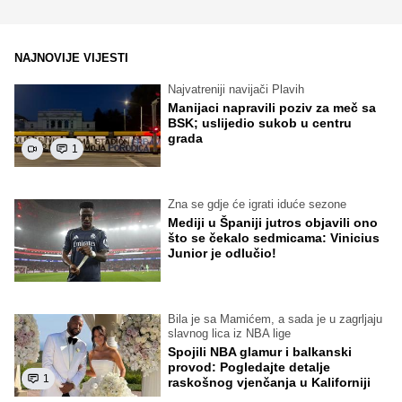
NAJNOVIJE VIJESTI
Najvatreniji navijači Plavih
Manijaci napravili poziv za meč sa
BSK; uslijedio sukob u centru
grada
1
Zna se gdje će igrati iduće sezone
Mediji u Španiji jutros objavili ono
što se čekalo sedmicama: Vinicius
Junior je odlučio!
Bila je sa Mamićem, a sada je u zagrljaju
slavnog lica iz NBA lige
Spojili NBA glamur i balkanski
provod: Pogledajte detalje
1
raskošnog vjenčanja u Kaliforniji