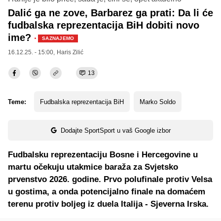
Dalić ga ne zove, Barbarez ga prati: Da li će
fudbalska reprezentacija BiH dobiti novo
ime?
·
SAZNAJEMO
16.12.25. - 15:00,
Haris Zilić
13
Teme:
Fudbalska reprezentacija BiH
Marko Soldo
Dodajte SportSport u vaš Google izbor
Fudbalsku reprezentaciju Bosne i Hercegovine u
martu očekuju utakmice baraža za Svjetsko
prvenstvo 2026. godine. Prvo polufinale protiv Velsa
u gostima, a onda potencijalno finale na domaćem
terenu protiv boljeg iz duela Italija - Sjeverna Irska.