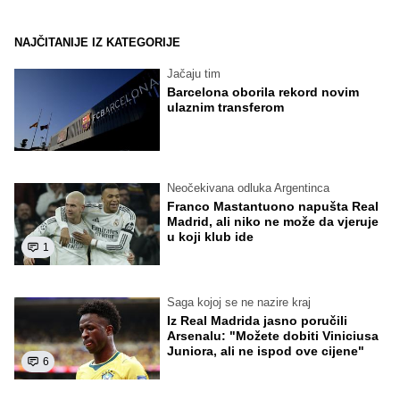
NAJČITANIJE IZ KATEGORIJE
Jačaju tim
Barcelona oborila rekord novim
ulaznim transferom
Neočekivana odluka Argentinca
Franco Mastantuono napušta Real
Madrid, ali niko ne može da vjeruje
u koji klub ide
1
Saga kojoj se ne nazire kraj
Iz Real Madrida jasno poručili
Arsenalu: "Možete dobiti Viniciusa
Juniora, ali ne ispod ove cijene"
6